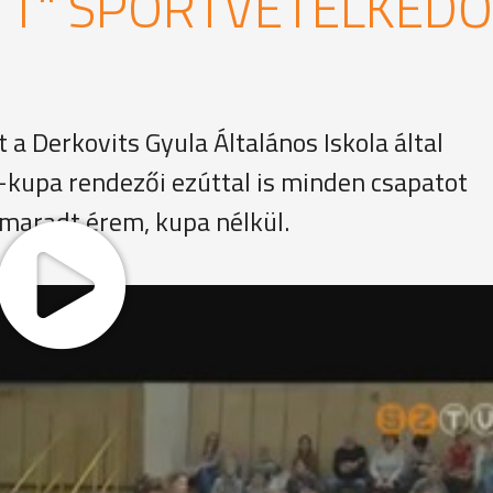
TT" SPORTVETÉLKEDŐ
 a Derkovits Gyula Általános Iskola által
-kupa rendezői ezúttal is minden csapatot
 maradt érem, kupa nélkül.
alános Iskola a névadójáról elnevezett kupát. A játékos
 Szivárvány, a Szűrcsapó, a Weöres Sándor, a Hétszínvirág,
k az óvodások illetve a szülők az iskolánkban zajló testne
 játékos délután keretében sikerélményhez jussanak."