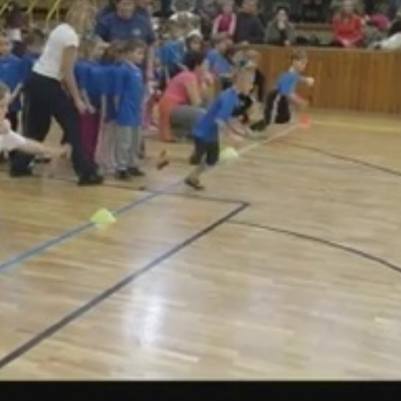
apatoknak hét feladatot kellett teljesíteniük. A próbák
kívántak.
ándor Óvoda
vre alapoztunk. Első sorban a nagycsoportosokkal gyakoro
k el ide a játékra."
 ügyesebbek és kevésbé ügyesek, de az mindannyiukon láts
a versenyt."
rseny állását, de a vetélkedő végén minden résztvevő kisg
 nyertesek voltak.