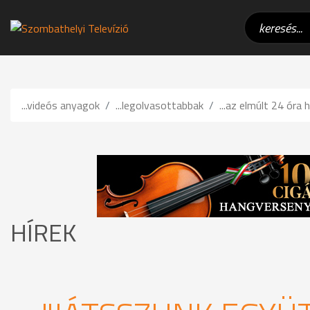
...videós anyagok
...legolvasottabbak
...az elmúlt 24 óra h
HÍREK