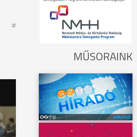
MŰSORAINK
 a
velési