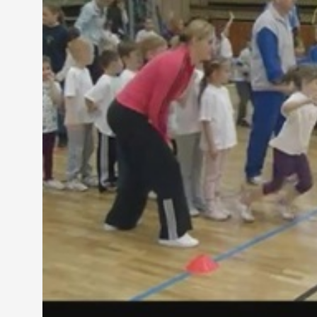
A vetélkedő során az egyenként 10-10 főből álló cs
ügyességet, gyorsaságot, koordinációs képességet 
Hencseiné Kondics Judit óvodavezető, Weöres S
"Mivel tornatermünk nincs, azért mindent a jó ked
és a végén akik a legügyesebbek voltak, azokat hoztu
A vetélkedésben résztvevő gyerekek között voltak
hogy szívesen sportolnak.
Somogyi Sára, Hétszínvirág Óvoda
"Szeretünk tornászni és szeretnénk megnyerni ezt 
A rendezők ugyan végig nyilvántartották a pontve
kapott érmet, díjat. Azaz a "Derkovits-kupán" csak
MEGOSZTÁS