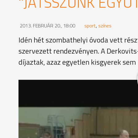
"JÁTSSZUNK EGYÜ
2013. FEBRUÁR 20., 18:00
sport
,
színes
Idén hét szombathelyi óvoda vett részt
szervezett rendezvényen. A Derkovits
díjaztak, azaz egyetlen kisgyerek sem
13. alkalommal rendezte meg a Derkovits Gyula Ált
sportvetélkedőn ezúttal hét szombathelyi óvoda, a
Maros, a Mocorgó és a Pipitér indított csapatot.
Kovács Péterné igazgató, Derkovits-iskola
"Nem titkolt szándékunk, hogy betekintést nyerjene
munkába és mindezt úgy tegyék, hogy egy jó kedvű