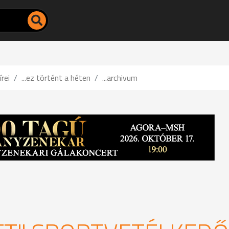
írei
...ez történt a héten
...archivum