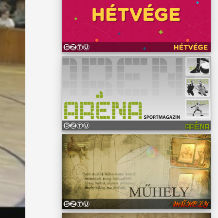
ltunk
zott,
yerek