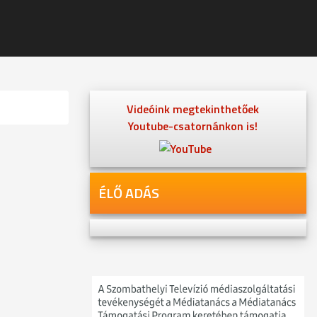
Videóink megtekinthetőek
Youtube-csatornánkon is!
ÉLŐ ADÁS