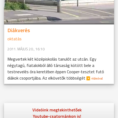
Diákverés
oktatás
2011. MÁJUS 20., 16:10
Megvertek két középiskolás tanulót az utcán. Egy
négytagú, fiatalokból álló társaság kötött bele a
testnevelés óra keretében éppen Cooper-tesztet futó
diákok csoportjába. Az elkövetők többségét
Videóink megtekinthetőek
Youtube-csatornánkon is!