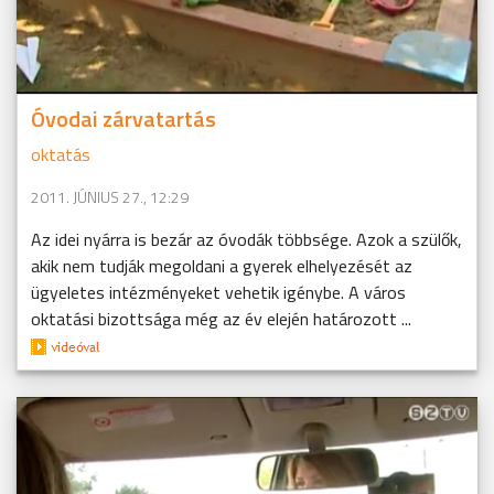
Óvodai zárvatartás
oktatás
2011. JÚNIUS 27., 12:29
Az idei nyárra is bezár az óvodák többsége. Azok a szülők,
akik nem tudják megoldani a gyerek elhelyezését az
ügyeletes intézményeket vehetik igénybe. A város
oktatási bizottsága még az év elején határozott ...