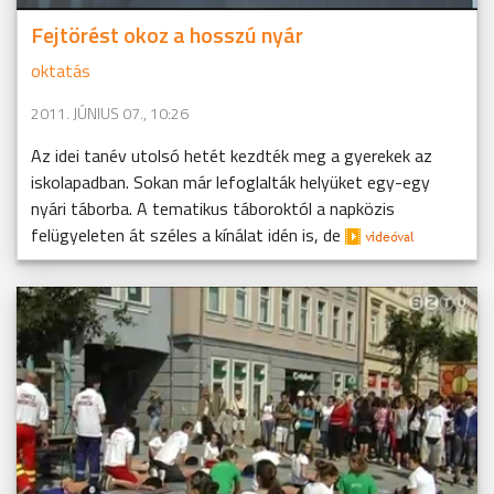
Fejtörést okoz a hosszú nyár
oktatás
2011. JÚNIUS 07., 10:26
Az idei tanév utolsó hetét kezdték meg a gyerekek az
iskolapadban. Sokan már lefoglalták helyüket egy-egy
nyári táborba. A tematikus táboroktól a napközis
felügyeleten át széles a kínálat idén is, de