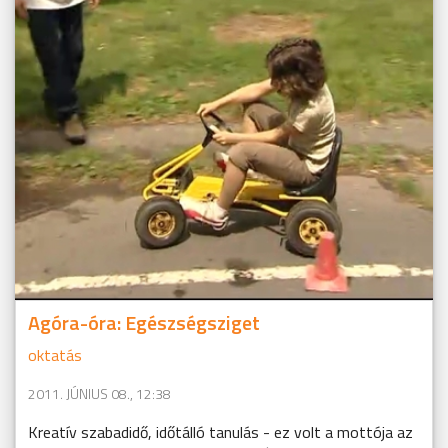
Agóra-óra: Egészségsziget
oktatás
2011. JÚNIUS 08., 12:38
Kreatív szabadidő, időtálló tanulás - ez volt a mottója az