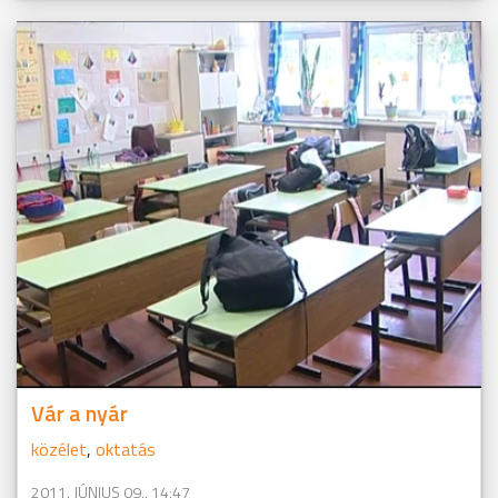
Vár a nyár
közélet
,
oktatás
2011. JÚNIUS 09., 14:47