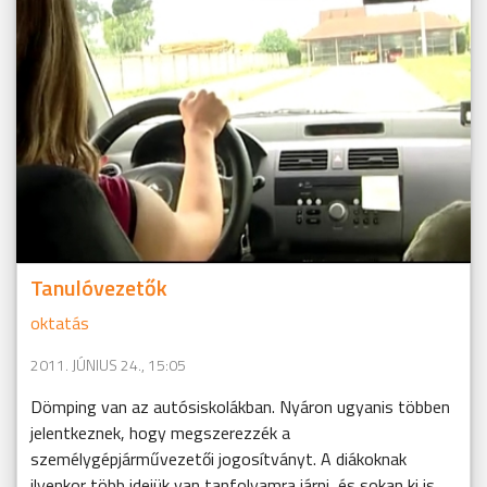
Tanulóvezetők
oktatás
2011. JÚNIUS 24., 15:05
Dömping van az autósiskolákban. Nyáron ugyanis többen
jelentkeznek, hogy megszerezzék a
személygépjárművezetői jogosítványt. A diákoknak
ilyenkor több idejük van tanfolyamra járni, és sokan ki is