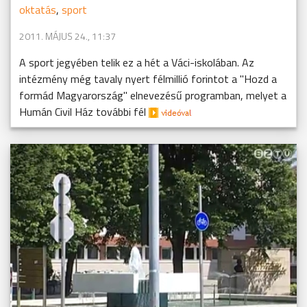
oktatás
,
sport
2011. MÁJUS 24., 11:37
A sport jegyében telik ez a hét a Váci-iskolában. Az
intézmény még tavaly nyert félmillió forintot a "Hozd a
formád Magyarország" elnevezésű programban, melyet a
Humán Civil Ház további fél