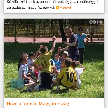
Közülük kettőnek azonban már volt ügye a rendőrséggel
garázdaság miatt. Az egyikük
Hozd a formád Magyarország