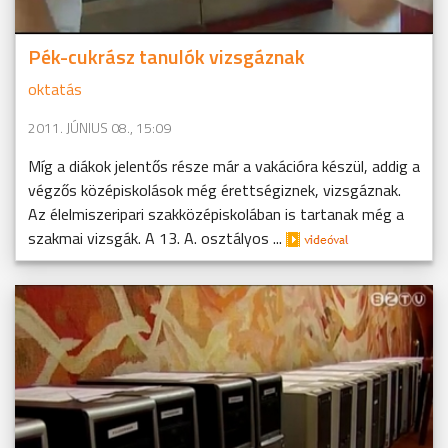
Pék-cukrász tanulók vizsgáznak
oktatás
2011. JÚNIUS 08., 15:09
Míg a diákok jelentős része már a vakációra készül, addig a
végzős középiskolások még érettségiznek, vizsgáznak.
Az élelmiszeripari szakközépiskolában is tartanak még a
szakmai vizsgák. A 13. A. osztályos ...