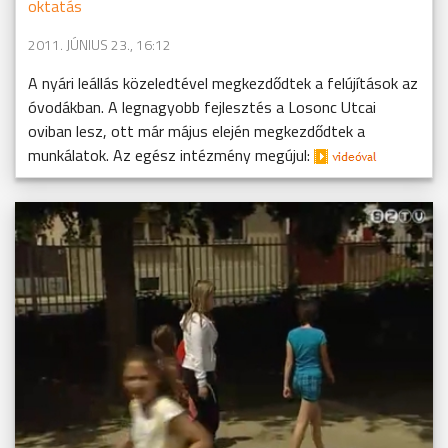
oktatás
2011. JÚNIUS 23., 16:12
A nyári leállás közeledtével megkezdődtek a felújítások az
óvodákban. A legnagyobb fejlesztés a Losonc Utcai
oviban lesz, ott már május elején megkezdődtek a
munkálatok. Az egész intézmény megújul: