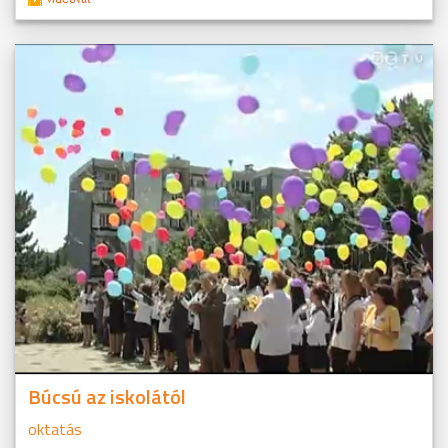
Búcsú az iskolától
oktatás