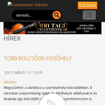
ÉLŐ ADÁS
HÍREK
TÖBB BÖLCSŐDEI FÉRŐHELY
2011. MÁJUS 17., 13:29
oktatás
Megszűnhet a várólista a szombathelyi bölcsődékben. A
városban szeptemberig újabb 24 férőhelyet alakítanak ki és
átadnak egy bölcsődét a közeli Táplánszentkereszten is.