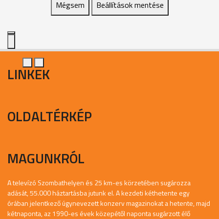
Mégsem
Beállítások mentése
LINKEK
OLDALTÉRKÉP
MAGUNKRÓL
A televízó Szombathelyen és 25 km-es körzetében sugározza
adását, 55.000 háztartásba jutunk el. A kezdeti kéthetente egy
órában jelentkező úgynevezett konzerv magazinokat a hetente, majd
kétnaponta, az 1990-es évek közepétől naponta sugárzott élő