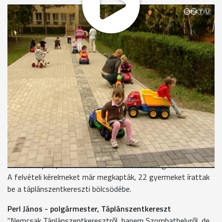
Utóbbi intézménybe 22 gyermek fog járni, köztük
szombathelyi kicsik is. Aki a felvételi szabályzatban
foglaltaknak megfelel, annak a gyermekét biztosan felveszik
valamelyik bölcsödébe szeptembertől Szombathelyen. Már
most is zajlik az élet az udvaron. Szeptembertől viszont
nemcsak az ovisok zsivajától lesz hangos a terület, hanem a
bölcsisek is birtokba veszik az épületet. A táplánszentkereszti
bölcsőde már szerkezetkész, a tetőfedés és a belső
munkálatok vannak hátra.
A közel 300 m2-es épülethez nagy terasz tartozik, két
bölcsődés csoport: 20 gyermek elhelyezését tudják
biztosítani. A beruházás megvalósításához 75 millió forint
uniós támogatást nyert a táplánszentkereszti
önkormányzat, ezt 10 százalékos önrésszel egészítették ki.
A felvételi kérelmeket már megkapták, 22 gyermeket írattak
be a táplánszentkereszti bölcsödébe.
Perl János - polgármester, Táplánszentkereszt
"Nemcsak Táplánszentkeresztről, hanem Szombathelyről, de