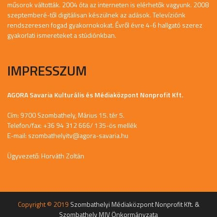
műsorok váltották. 2004 óta az interneten is elérhetők vagyunk. 2008
szeptemberé-től digitálisan készülnek az adások. Televíziónk
rendszeresen fogad gyakornokokat. Évről évre 4-6 hallgató szerez
gyakorlati ismereteket a stúdiónkban.
IMPRESSZUM
AGORA Savaria Kulturális és Médiaközpont Nonprofit Kft.
Cím: 9700 Szombathely, Márius 15. tér 5.
Telefon/fax: +36 94 312 666/ 135-ös mellék
E-mail:
szombathelyitv@agora-savaria.hu
Ügyvezető: Horváth Zoltán
Copyright © 2019
Szombathelyi Médiaközpont Nonprofit Kft. &
Szombathely MJV Önkormányzata