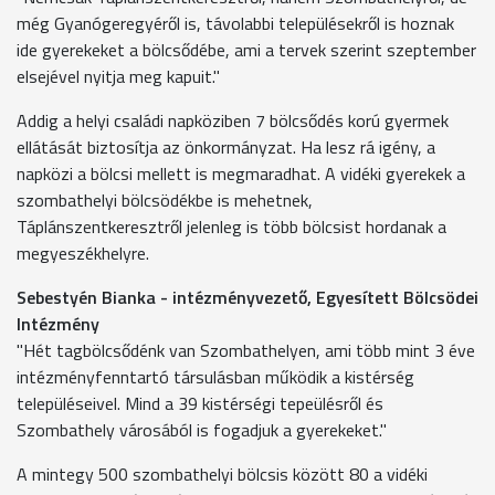
még Gyanógeregyéről is, távolabbi településekről is hoznak
ide gyerekeket a bölcsődébe, ami a tervek szerint szeptember
elsejével nyitja meg kapuit."
Addig a helyi családi napköziben 7 bölcsődés korú gyermek
ellátását biztosítja az önkormányzat. Ha lesz rá igény, a
napközi a bölcsi mellett is megmaradhat. A vidéki gyerekek a
szombathelyi bölcsödékbe is mehetnek,
Táplánszentkeresztről jelenleg is több bölcsist hordanak a
megyeszékhelyre.
Sebestyén Bianka - intézményvezető, Egyesített Bölcsödei
Intézmény
"Hét tagbölcsődénk van Szombathelyen, ami több mint 3 éve
intézményfenntartó társulásban működik a kistérség
településeivel. Mind a 39 kistérségi tepeülésről és
Szombathely városából is fogadjuk a gyerekeket."
A mintegy 500 szombathelyi bölcsis között 80 a vidéki