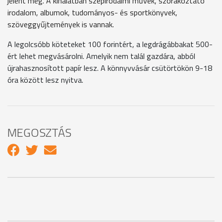
jelent meg. A kínálatban szépirodalmi művek, szórakoztató
irodalom, albumok, tudományos- és sportkönyvek,
szöveggyűjtemények is vannak.
A legolcsóbb köteteket 100 forintért, a legdrágábbakat 500-
ért lehet megvásárolni. Amelyik nem talál gazdára, abból
újrahasznosított papír lesz. A könnyvvásár csütörtökön 9-18
óra között lesz nyitva.
MEGOSZTÁS