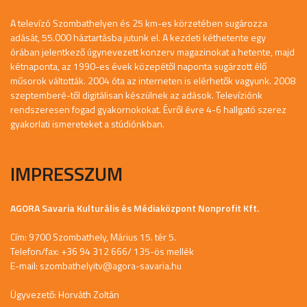
A televízó Szombathelyen és 25 km-es körzetében sugározza
adását, 55.000 háztartásba jutunk el. A kezdeti kéthetente egy
órában jelentkező úgynevezett konzerv magazinokat a hetente, majd
kétnaponta, az 1990-es évek közepétől naponta sugárzott élő
műsorok váltották. 2004 óta az interneten is elérhetők vagyunk. 2008
szeptemberé-től digitálisan készülnek az adások. Televíziónk
rendszeresen fogad gyakornokokat. Évről évre 4-6 hallgató szerez
gyakorlati ismereteket a stúdiónkban.
IMPRESSZUM
AGORA Savaria Kulturális és Médiaközpont Nonprofit Kft.
Cím: 9700 Szombathely, Márius 15. tér 5.
Telefon/fax: +36 94 312 666/ 135-ös mellék
E-mail:
szombathelyitv@agora-savaria.hu
Ügyvezető: Horváth Zoltán