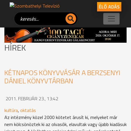
ÉLŐ ADÁS
HÍREK
KÉTNAPOS KÖNYVVÁSÁR A BERZSENYI
DÁNIEL KÖNYVTÁRBAN
2011. FEBRUÁR 23., 13:42
kultúra
,
oktatás
Az intézmény közel 2000 kötetet árusít ki, melyeket már
nem kölcsönöztek ki az olvasók, elavultak vagy újabb kiadásuk