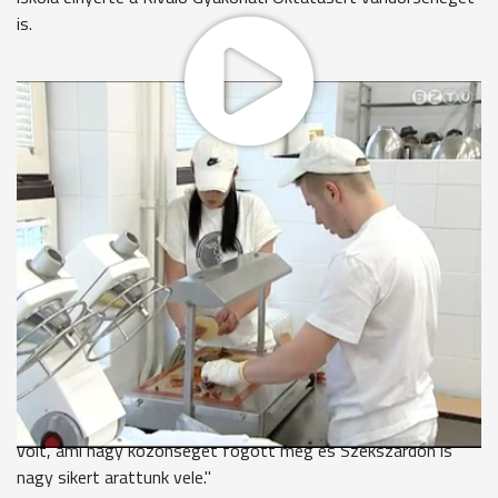
is.
A diákok többsége, kiváló eredményeinek köszönhetően,
részben vagy teljesen, mentesült a szakmai vizsga alól.
Édes az élet Pohl Zsófia és Varga Ádám számára. A diákok
nemrég megnyerték az egyik legrangosabb, mezőgazdasági
és élelmiszeripari iskolák tanulóinak megrendezett,
tudományos diákköri versenyt, a Csapó Dániel
Emlékversenyt. A csokoládé történetéről, a praline és
bonbonok világáról, a csokoládé élettani hatásairól írtak
dolgozatot és saját kísérletükben 3 féle bonbont állítottak
elő.
Pohl Zsófia
"Az emberek 90%-a szereti a csokoládét. És ez olyan téma
volt, ami nagy közönséget fogott meg és Szekszárdon is
nagy sikert arattunk vele."