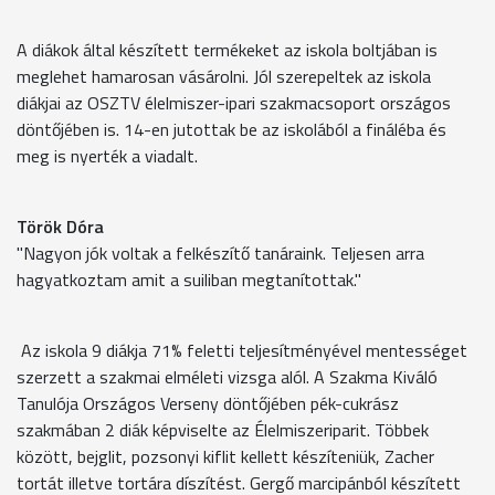
A diákok által készített termékeket az iskola boltjában is
meglehet hamarosan vásárolni. Jól szerepeltek az iskola
diákjai az OSZTV élelmiszer-ipari szakmacsoport országos
döntőjében is. 14-en jutottak be az iskolából a fináléba és
meg is nyerték a viadalt.
Török Dóra
"Nagyon jók voltak a felkészítő tanáraink. Teljesen arra
hagyatkoztam amit a suiliban megtanítottak."
Az iskola 9 diákja 71% feletti teljesítményével mentességet
szerzett a szakmai elméleti vizsga alól. A Szakma Kiváló
Tanulója Országos Verseny döntőjében pék-cukrász
szakmában 2 diák képviselte az Élelmiszeriparit. Többek
között, bejglit, pozsonyi kiflit kellett készíteniük, Zacher
tortát illetve tortára díszítést. Gergő marcipánból készített