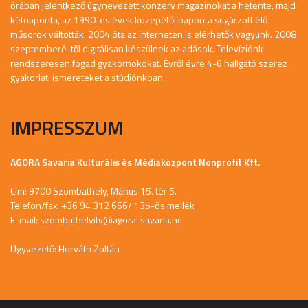
órában jelentkező úgynevezett konzerv magazinokat a hetente, majd
kétnaponta, az 1990-es évek közepétől naponta sugárzott élő
műsorok váltották. 2004 óta az interneten is elérhetők vagyunk. 2008
szeptemberé-től digitálisan készülnek az adások. Televíziónk
rendszeresen fogad gyakornokokat. Évről évre 4-6 hallgató szerez
gyakorlati ismereteket a stúdiónkban.
IMPRESSZUM
AGORA Savaria Kulturális és Médiaközpont Nonprofit Kft.
Cím: 9700 Szombathely, Márius 15. tér 5.
Telefon/fax: +36 94 312 666/ 135-ös mellék
E-mail:
szombathelyitv@agora-savaria.hu
Ügyvezető: Horváth Zoltán