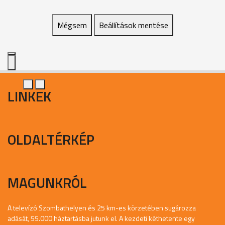
Mégsem
Beállítások mentése
LINKEK
OLDALTÉRKÉP
MAGUNKRÓL
A televízó Szombathelyen és 25 km-es körzetében sugározza
adását, 55.000 háztartásba jutunk el. A kezdeti kéthetente egy