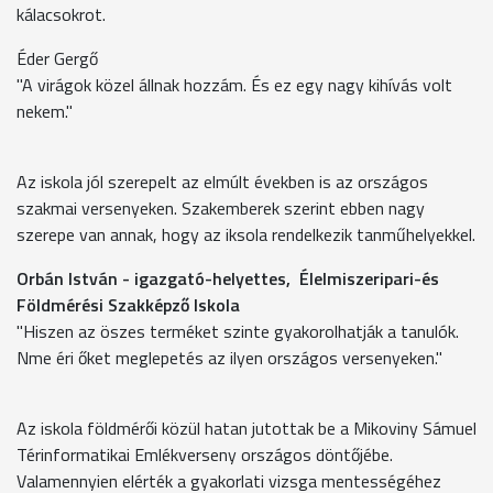
kálacsokrot.
Éder Gergő
"A virágok közel állnak hozzám. És ez egy nagy kihívás volt
nekem."
Az iskola jól szerepelt az elmúlt években is az országos
szakmai versenyeken. Szakemberek szerint ebben nagy
szerepe van annak, hogy az iksola rendelkezik tanműhelyekkel.
Orbán István - igazgató-helyettes, Élelmiszeripari-és
Földmérési Szakképző Iskola
"Hiszen az öszes terméket szinte gyakorolhatják a tanulók.
Nme éri őket meglepetés az ilyen országos versenyeken."
Az iskola földmérői közül hatan jutottak be a Mikoviny Sámuel
Térinformatikai Emlékverseny országos döntőjébe.
Valamennyien elérték a gyakorlati vizsga mentességéhez