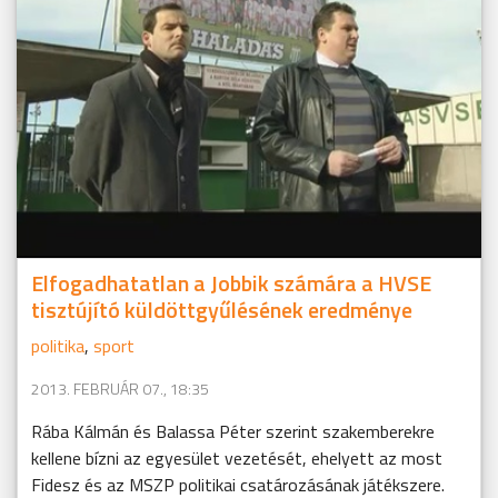
Elfogadhatatlan a Jobbik számára a HVSE
tisztújító küldöttgyűlésének eredménye
politika
,
sport
2013. FEBRUÁR 07., 18:35
Rába Kálmán és Balassa Péter szerint szakemberekre
kellene bízni az egyesület vezetését, ehelyett az most
Fidesz és az MSZP politikai csatározásának játékszere.