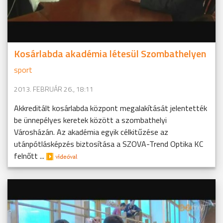
Kosárlabda akadémia létesül Szombathelyen
sport
2013. FEBRUÁR 26., 18:11
Akkreditált kosárlabda központ megalakítását jelentették
be ünnepélyes keretek között a szombathelyi
Városházán. Az akadémia egyik célkitűzése az
utánpótlásképzés biztosítása a SZOVA-Trend Optika KC
felnőtt ...