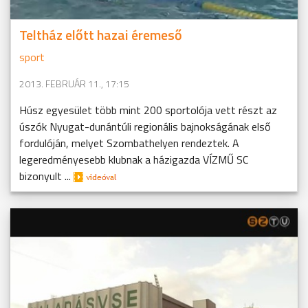
Teltház előtt hazai éremeső
sport
2013. FEBRUÁR 11., 17:15
Húsz egyesület több mint 200 sportolója vett részt az
úszók Nyugat-dunántúli regionális bajnokságának első
fordulóján, melyet Szombathelyen rendeztek. A
legeredményesebb klubnak a házigazda VÍZMŰ SC
bizonyult ...