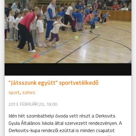
"Játsszunk együtt" sportvetélkedő
sport
,
színes
2013. FEBRUÁR 20., 18:00
Idén hét szombathelyi óvoda vett részt a Derkovits
Gyula Általános Iskola által szervezett rendezvényen. A
Derkovits-kupa rendezői ezúttal is minden csapatot