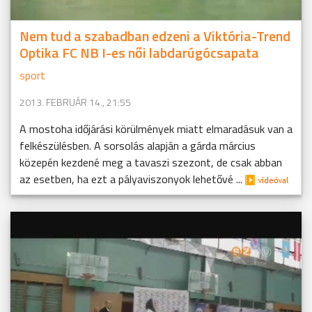
Nem tud a szabadban edzeni a Viktória-Trend
Optika FC NB I-es női labdarúgócsapata
sport
2013. FEBRUÁR 14., 21:55
A mostoha időjárási körülmények miatt elmaradásuk van a
felkészülésben. A sorsolás alapján a gárda március
közepén kezdené meg a tavaszi szezont, de csak abban
az esetben, ha ezt a pályaviszonyok lehetővé ...