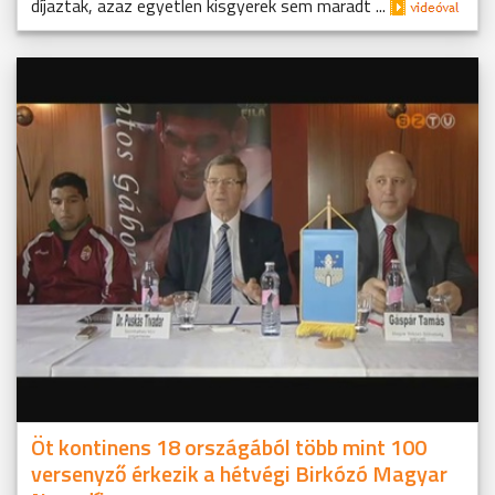
díjaztak, azaz egyetlen kisgyerek sem maradt ...
Öt kontinens 18 országából több mint 100
versenyző érkezik a hétvégi Birkózó Magyar