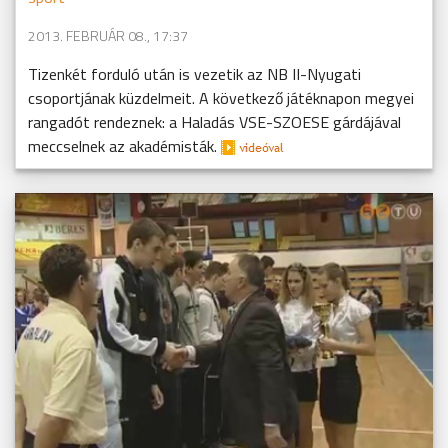
2013. FEBRUÁR 08., 17:37
Tizenkét forduló után is vezetik az NB II-Nyugati
csoportjának küzdelmeit. A következő játéknapon megyei
rangadót rendeznek: a Haladás VSE-SZOESE gárdájával
meccselnek az akadémisták.