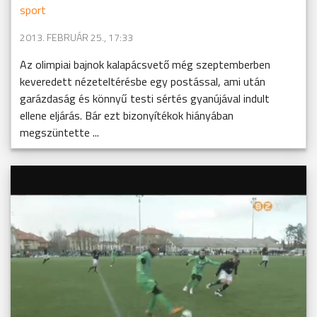
sport
2013. FEBRUÁR 25., 17:33
Az olimpiai bajnok kalapácsvető még szeptemberben
keveredett nézeteltérésbe egy postással, ami után
garázdaság és könnyű testi sértés gyanújával indult
ellene eljárás. Bár ezt bizonyítékok hiányában
megszüntette ...