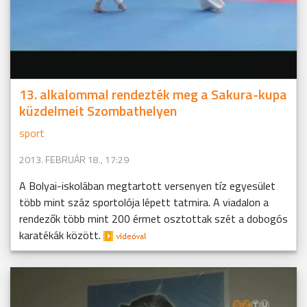
13. alkalommal rendezték meg a Sakura-kupa
küzdelmeit Szombathelyen
sport
2013. FEBRUÁR 18., 17:29
A Bolyai-iskolában megtartott versenyen tíz egyesület
több mint száz sportolója lépett tatmira. A viadalon a
rendezők több mint 200 érmet osztottak szét a dobogós
karatékák között.