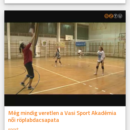
Még mindig veretlen a Vasi Sport Akadémia
női röplabdacsapata
sport