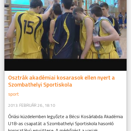
Osztrák akadémiai kosarasok ellen nyert a
Szombathelyi Sportiskola
sport
2013. FEBRUÁR 26., 18:10
Óriási küzdelemben legyőzte a Bécsi Kosárlabda Akadémia
U18-as csapatát a Szombathelyi Sportiskola hasonló
korosztályú együttese. A mérkőzést a vasiak