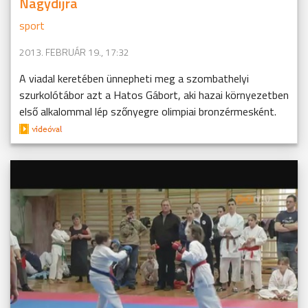
Nagydíjra
sport
2013. FEBRUÁR 19., 17:32
A viadal keretében ünnepheti meg a szombathelyi
szurkolótábor azt a Hatos Gábort, aki hazai környezetben
első alkalommal lép szőnyegre olimpiai bronzérmesként.