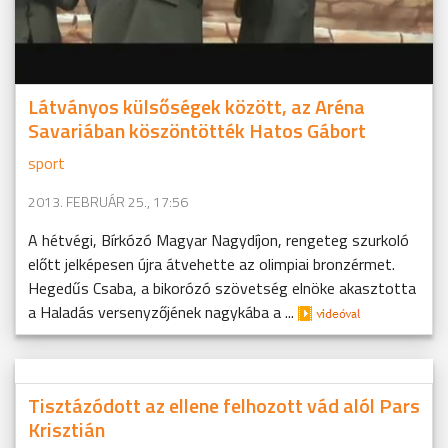
Látványos külsőségek között, az Aréna
Savariában köszöntötték Hatos Gábort
sport
2013. FEBRUÁR 25., 17:56
A hétvégi, Bírkózó Magyar Nagydíjon, rengeteg szurkoló
előtt jelképesen újra átvehette az olimpiai bronzérmet.
Hegedűs Csaba, a bikorózó szövetség elnöke akasztotta
a Haladás versenyzőjének nagykába a ...
Tisztázódott az ellene felhozott vád alól Pars
Krisztián