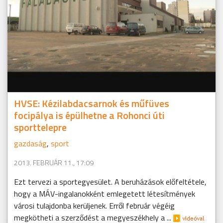
HVSE: Kézilabdacsarnok és műfüves
focipálya is épülhetne a Rohonci úti
sporttelepre
gazdaság
,
sport
2013. FEBRUÁR 11., 17:09
Ezt tervezi a sportegyesület. A beruházások előfeltétele,
hogy a MÁV-ingalanokként emlegetett létesítmények
városi tulajdonba kerüljenek. Erről február végéig
megkötheti a szerződést a megyeszékhely a ...