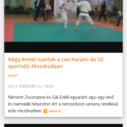
Négy érmet nyertek a Leo Karate-do SE
sportolói Moszkvában
sport
2013. FEBRUÁR 13., 19:03
Németh Zsuzsanna és Gál Enikő egyaránt egy-egy első
és harmadik helyezést ért a nemzetközi verseny rendkívül
erős mezőnyében.