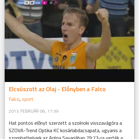
Elcsúszott az Olaj - Előnyben a Falco
Falco
,
sport
2013. FEBRUÁR 06., 17:39
Hat pontos előnyt szerzett a szolnoki visszavágóra a
SZOVA-Trend Optika KC kosárlabdacsapata, ugyanis a
szombathelyiek az Aréna Savariában 79:73-ra verték a