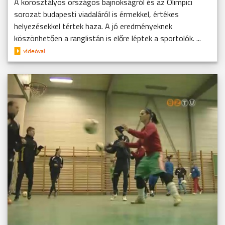
A korosztályos országos bajnokságról és az Olimpici
sorozat budapesti viadaláról is érmekkel, értékes
helyezésekkel tértek haza. A jó eredményeknek
köszönhetően a ranglistán is előre léptek a sportolók. ...