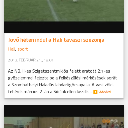
Jövő héten indul a Hali tavaszi szezonja
Hali
,
sport
2013. FEBRUÁR 21., 18:01
Az NB. II-es Szigetszentmiklós felett aratott 2:1-es
győzelemmel fejezte be a felkészülési mérkőzések sorát
a Szombathelyi Haladás labdarúgócsapata. A vasi zöld-
fehérek március 2-án a Siófok ellen kezdik ...