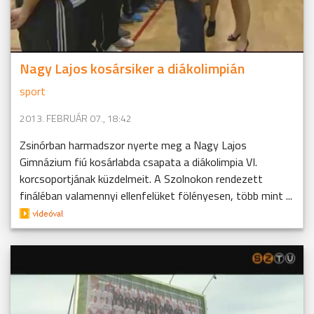
Nagy Lajos kosársiker a diákolimpián
sport
2013. FEBRUÁR 07., 18:42
Zsinórban harmadszor nyerte meg a Nagy Lajos
Gimnázium fiú kosárlabda csapata a diákolimpia VI.
korcsoportjának küzdelmeit. A Szolnokon rendezett
fináléban valamennyi ellenfelüket fölényesen, több mint ...