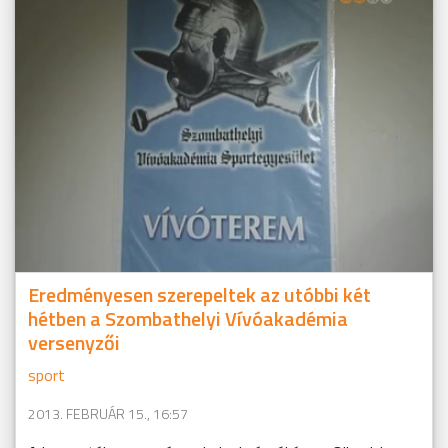
Eredményesen szerepeltek az utóbbi két
hétben a Szombathelyi Vívóakadémia
versenyzői
sport
2013. FEBRUÁR 15., 16:57