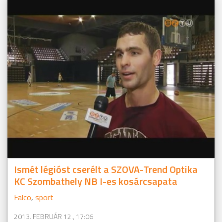
Ismét légióst cserélt a SZOVA-Trend Optika
KC Szombathely NB I-es kosárcsapata
Falco
,
sport
2013. FEBRUÁR 12., 17:06