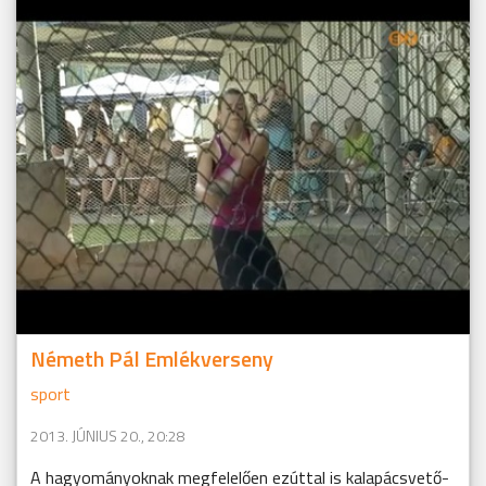
Németh Pál Emlékverseny
sport
2013. JÚNIUS 20., 20:28
A hagyományoknak megfelelően ezúttal is kalapácsvető-