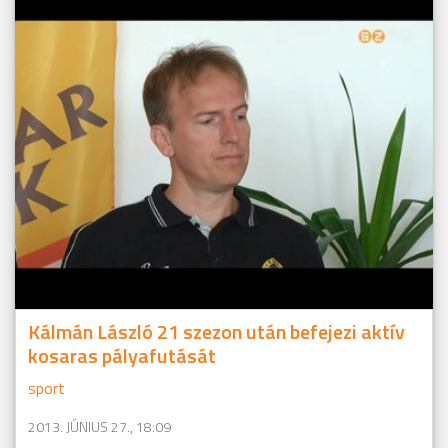
Kálmán László 21 szezon után befejezi aktív
kosaras pályafutását
sport
2013. JÚNIUS 27., 18:09