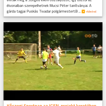
élvonalban szerepelhetnek Mucsi Péter tanítványai. A
gárda tagjai Puskás Tivadar polgármestertől ...
Kőszegi Sportnap az IGEN-projekt keretében