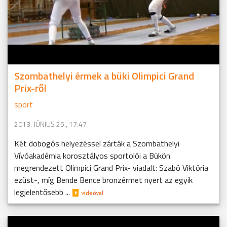
Szombathelyi érmek a büki Olimpici Grand
Prix-ről
sport
2013. JÚNIUS 25., 17:47
Két dobogós helyezéssel zárták a Szombathelyi
Vívóakadémia korosztályos sportolói a Bükön
megrendezett Olimpici Grand Prix- viadalt: Szabó Viktória
ezüst-, míg Bende Bence bronzérmet nyert az egyik
legjelentősebb ...