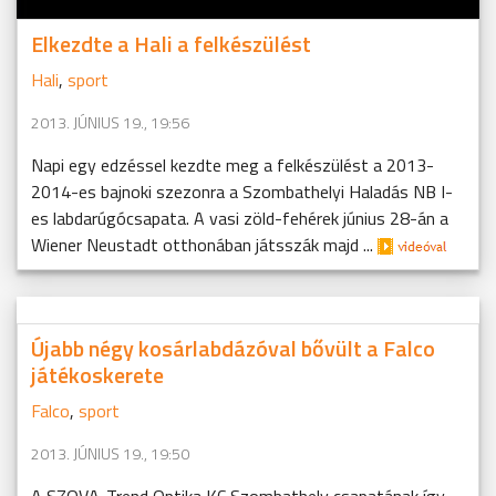
Elkezdte a Hali a felkészülést
Hali
,
sport
2013. JÚNIUS 19., 19:56
Napi egy edzéssel kezdte meg a felkészülést a 2013-
2014-es bajnoki szezonra a Szombathelyi Haladás NB I-
es labdarúgócsapata. A vasi zöld-fehérek június 28-án a
Wiener Neustadt otthonában játsszák majd ...
Újabb négy kosárlabdázóval bővült a Falco
játékoskerete
Falco
,
sport
2013. JÚNIUS 19., 19:50
A SZOVA-Trend Optika KC Szombathely csapatának így