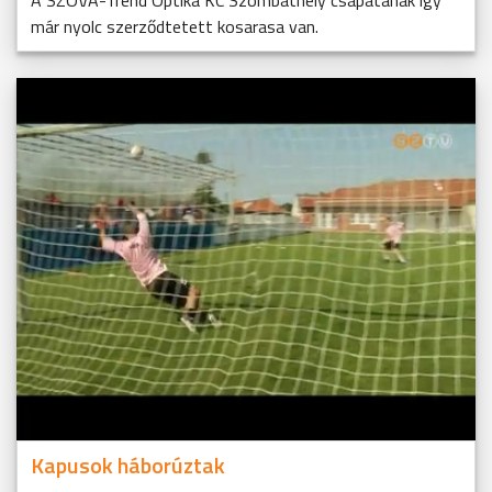
már nyolc szerződtetett kosarasa van.
Kapusok háborúztak