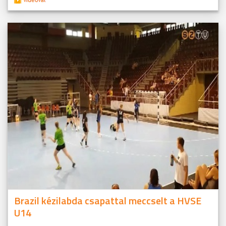
Brazil kézilabda csapattal meccselt a HVSE
U14