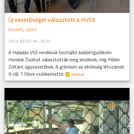
Új vezetőséget választott a HVSE
közélet
,
sport
2013. JÚLIUS 04., 18:30
A Haladás VSE rendkívüli tisztújító küldöttgyűlésén
Homlok Zsoltot választották meg elnöknek, míg Pődör
Zoltánt ügyvezetőnek. A grémium az elnökség létszámát
9-ről, 7 fősre csökkentette.