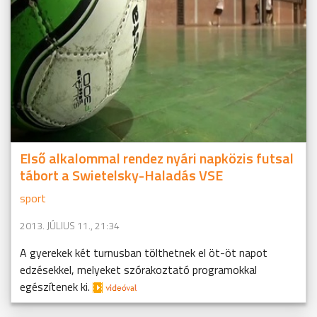
Első alkalommal rendez nyári napközis futsal
tábort a Swietelsky-Haladás VSE
sport
2013. JÚLIUS 11., 21:34
A gyerekek két turnusban tölthetnek el öt-öt napot
edzésekkel, melyeket szórakoztató programokkal
egészítenek ki.