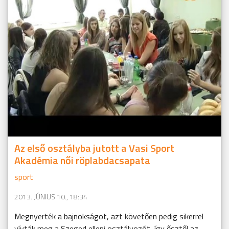
Az első osztályba jutott a Vasi Sport
Akadémia női röplabdacsapata
sport
2013. JÚNIUS 10., 18:34
Megnyerték a bajnokságot, azt követően pedig sikerrel
vívták meg a Szeged elleni osztályozót, így ősztől az