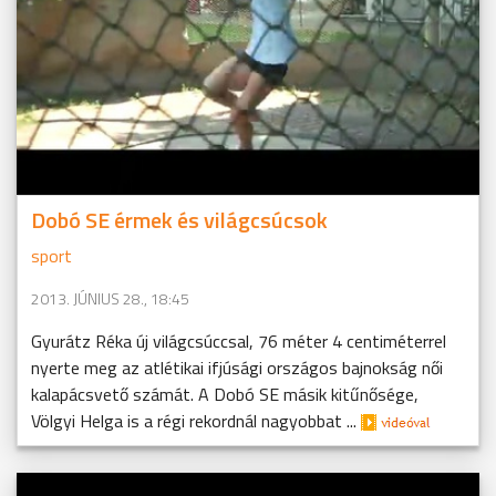
Dobó SE érmek és világcsúcsok
sport
2013. JÚNIUS 28., 18:45
Gyurátz Réka új világcsúccsal, 76 méter 4 centiméterrel
nyerte meg az atlétikai ifjúsági országos bajnokság női
kalapácsvető számát. A Dobó SE másik kitűnősége,
Völgyi Helga is a régi rekordnál nagyobbat ...