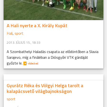
A Hali nyerte a X. Király Kupát
Hali
,
sport
2013. JÚLIUS 15., 18:33
A Szombathelyi Haladás csapata az elődöntőben a Slavia
Sarajevo, míg a fináléban a Diósgyőri VTK gárdáját
győzte le.
Gyurátz Réka és Völgyi Helga tarolt a
kalapácsvető világbajnokságon
sport