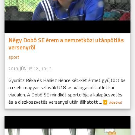
Négy Dobó SE érem a nemzetközi utánpótlás
versenyről
sport
2013. JÚNIUS 12., 19:13
Gyurátz Réka és Halász Bence két-két érmet gyűjtött be
a cseh-magyar-szlovák U18-as válogatott atlétikai
viadalon. A Dobó SE mindkét sportolója a kalapácsvetés
és a diszkoszvetés versenyei után állhatott ...