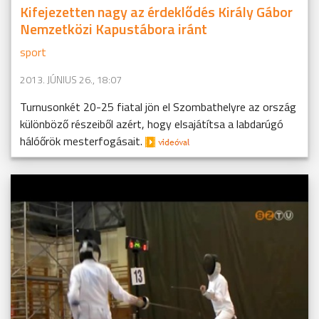
Kifejezetten nagy az érdeklődés Király Gábor
Nemzetközi Kapustábora iránt
sport
2013. JÚNIUS 26., 18:07
Turnusonkét 20-25 fiatal jön el Szombathelyre az ország
különböző részeiből azért, hogy elsajátítsa a labdarúgó
hálóőrök mesterfogásait.