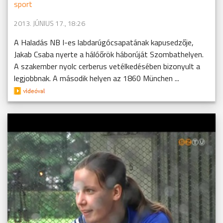
sport
2013. JÚNIUS 17., 18:26
A Haladás NB I-es labdarúgócsapatának kapusedzője,
Jakab Csaba nyerte a hálóőrök háborúját Szombathelyen.
A szakember nyolc cerberus vetélkedésében bizonyult a
legjobbnak. A második helyen az 1860 München ...