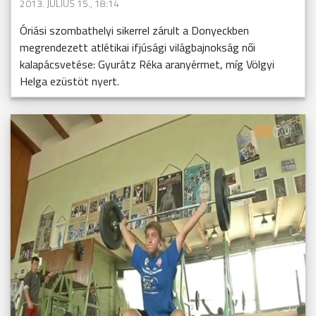
2013. JÚLIUS 15., 18:14
Óriási szombathelyi sikerrel zárult a Donyeckben
megrendezett atlétikai ifjúsági világbajnokság női
kalapácsvetése: Gyurátz Réka aranyérmet, míg Völgyi
Helga ezüstöt nyert.