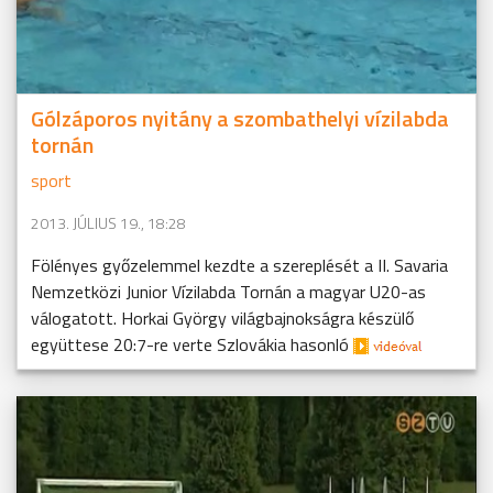
Gólzáporos nyitány a szombathelyi vízilabda
tornán
sport
2013. JÚLIUS 19., 18:28
Fölényes győzelemmel kezdte a szereplését a II. Savaria
Nemzetközi Junior Vízilabda Tornán a magyar U20-as
válogatott. Horkai György világbajnokságra készülő
együttese 20:7-re verte Szlovákia hasonló