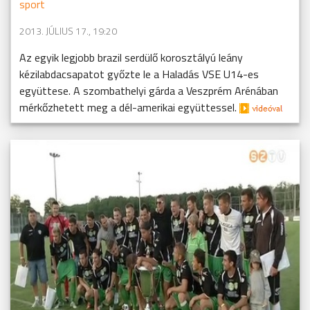
sport
2013. JÚLIUS 17., 19:20
Az egyik legjobb brazil serdülő korosztályú leány
kézilabdacsapatot győzte le a Haladás VSE U14-es
együttese. A szombathelyi gárda a Veszprém Arénában
mérkőzhetett meg a dél-amerikai együttessel.