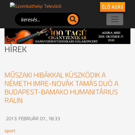
ÉLŐ ADÁS
HÍREK
MŰSZAKI HIBÁKKAL KÜSZKÖDIK A
NÉMETH IMRE-NOVÁK TAMÁS DUÓ A
BUDAPEST-BAMAKO HUMANITÁRIUS
RALIN
2013. FEBRUÁR 07., 18:33
sport