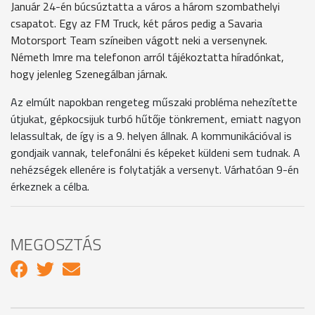
Január 24-én búcsúztatta a város a három szombathelyi
csapatot. Egy az FM Truck, két páros pedig a Savaria
Motorsport Team színeiben vágott neki a versenynek.
Németh Imre ma telefonon arról tájékoztatta híradónkat,
hogy jelenleg Szenegálban járnak.
Az elmúlt napokban rengeteg műszaki probléma nehezítette
útjukat, gépkocsijuk turbó hűtője tönkrement, emiatt nagyon
lelassultak, de így is a 9. helyen állnak. A kommunikációval is
gondjaik vannak, telefonálni és képeket küldeni sem tudnak. A
nehézségek ellenére is folytatják a versenyt. Várhatóan 9-én
érkeznek a célba.
MEGOSZTÁS