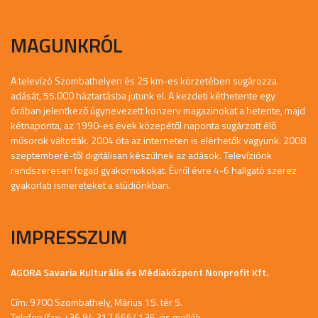
MAGUNKRÓL
A televízó Szombathelyen és 25 km-es körzetében sugározza
adását, 55.000 háztartásba jutunk el. A kezdeti kéthetente egy
órában jelentkező úgynevezett konzerv magazinokat a hetente, majd
kétnaponta, az 1990-es évek közepétől naponta sugárzott élő
műsorok váltották. 2004 óta az interneten is elérhetők vagyunk. 2008
szeptemberé-től digitálisan készülnek az adások. Televíziónk
rendszeresen fogad gyakornokokat. Évről évre 4-6 hallgató szerez
gyakorlati ismereteket a stúdiónkban.
IMPRESSZUM
AGORA Savaria Kulturális és Médiaközpont Nonprofit Kft.
Cím: 9700 Szombathely, Márius 15. tér 5.
Telefon/fax: +36 94 312 666/ 135-ös mellék