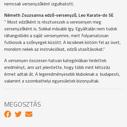
nemcsak versenyzőként izgulhatott.
Németh Zsuzsanna edző-versenyző, Leo Karate-do SE
" Most edzőként is résztveszek a veresenyen meg
versenyzőként is. Sokkal másabb így. Egyáltalán nem tudok
ráhangolódni a saját versenyemre, mert folyamatosan
futkosok a szőnyegek között. A kicsiknek kötöm fel az övet,
mondom nekek az instrukciókat, edzői utasításokat."
A versenyen összesen hatvan kategóriában hirdettek
eredményt, ami azt jelentette, hogy több mint kétszáz
érmet adtak át. A legeredményesebb kluboknak a budapesti,
valamint a szombathelyi egyesületek bizonyultak.
MEGOSZTÁS