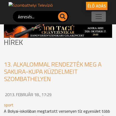
ÉLŐ ADÁS
HÍREK
13. ALKALOMMAL RENDEZTÉK MEG A
SAKURA-KUPA KÜZDELMEIT
SZOMBATHELYEN
2013. FEBRUÁR 18., 17:29
sport
A Bolyai-iskolában megtartott versenyen tíz egyesület több