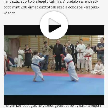
mint száz sportolója lépett tatmira. A viadalon a rendezők
több mint 200 érmet osztottak szét a dobogós karatékák
között.
Idén ünnepli alapításának 15. évfordulóját a Sakura Karate
Sportegyesület. A jubileum alkalmából a szombathelyi klub
elöljárói népes mezőnyt gyűjtöttek össze a 13. Sakura-
kupára: kilenc magyar, valamint egy osztrák csapatból
érkeztek karatékák a Bolyai-iskolában megtartott versenyre.
Katona Péter főszervező, Sakura Karate SE
" A mostani versenyen 10 egyesület 110 sportolója vesz
részt. A nevezéseket lehet duplán számolni, mert a legtöbb
sportoló indul küzdelemben és formagyakorlatban is. Emellett
pedig vannak csapat versenyszámok is."
A Leo Karate-do SE sportolói közül Németh Zsuzsanna alig
pár napja érkezett haza a moszkvai nemzetközi viadalról,
melyen két dobogós helyezést gyűjtött be. A Sakura-kupán