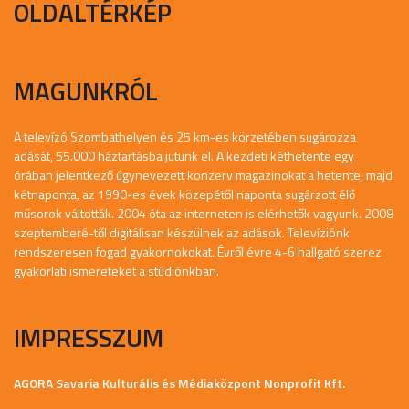
OLDALTÉRKÉP
MAGUNKRÓL
A televízó Szombathelyen és 25 km-es körzetében sugározza
adását, 55.000 háztartásba jutunk el. A kezdeti kéthetente egy
órában jelentkező úgynevezett konzerv magazinokat a hetente, majd
kétnaponta, az 1990-es évek közepétől naponta sugárzott élő
műsorok váltották. 2004 óta az interneten is elérhetők vagyunk. 2008
szeptemberé-től digitálisan készülnek az adások. Televíziónk
rendszeresen fogad gyakornokokat. Évről évre 4-6 hallgató szerez
gyakorlati ismereteket a stúdiónkban.
IMPRESSZUM
AGORA Savaria Kulturális és Médiaközpont Nonprofit Kft.