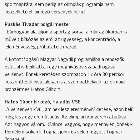
sportnaptára, sem pedig az olimpiák programja nem
képzelhető el birkózó versenyek nélkül.
Puskás Tivadar polgármester
"Bárhogyan alakuljon a sportág sorsa, a már az ókorban is
művelt bírkózás az erő, az ügyesség, a koncentráció, a
leleményesség próbatétele marad."
A kötöttfogású Magyar Nagydíj programjába a rendezők
ezúttal is beiktattak egy meghívásos szabadfogású
versenyt. Ennek keretében szombaton 17 óra 30 perckor
köszönthetik hivatalosan is a szombathelyiek az olimpiai
bronzérmes Hatos Gábort.
Hatos Gábor birkózó, Haladás VSE
"A versenyen kívül, aminek lesz eredményhírdetése, azon belül
még lesz egy éremátadás. Az olimpiai bronzérem átadása.
Azt nagyon várom. Kíváncsi vagyok, hogy mennyien jönnek ki.
Remélem sokan ki fognak jönni és velem együtt fognak
ünnepelni."