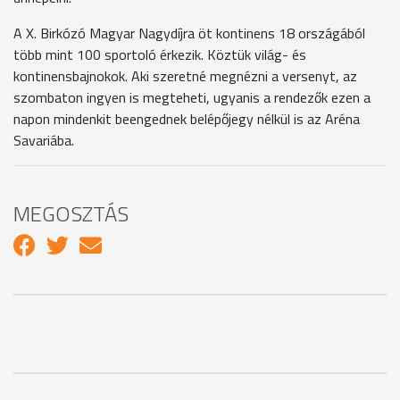
A X. Birkózó Magyar Nagydíjra öt kontinens 18 országából
több mint 100 sportoló érkezik. Köztük világ- és
kontinensbajnokok. Aki szeretné megnézni a versenyt, az
szombaton ingyen is megteheti, ugyanis a rendezők ezen a
napon mindenkit beengednek belépőjegy nélkül is az Aréna
Savariába.
MEGOSZTÁS