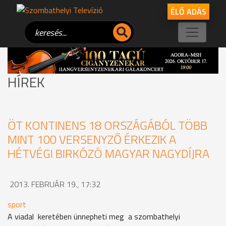
ÉLŐ ADÁS
HÍREK
ÖT KONTINENS 18 ORSZÁGÁBÓL TÖBB
MINT 100 VERSENYZŐ ÉRKEZIK A
HÉTVÉGI BIRKÓZÓ MAGYAR NAGYDÍJRA
2013. FEBRUÁR 19., 17:32
sport
A viadal keretében ünnepheti meg a szombathelyi