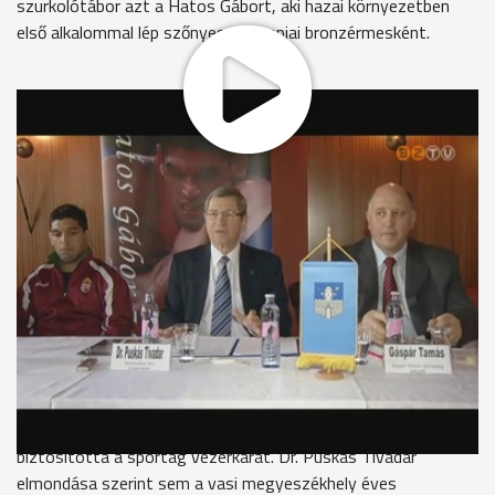
szurkolótábor azt a Hatos Gábort, aki hazai környezetben
első alkalommal lép szőnyegre olimpiai bronzérmesként.
Jubileumi 10. alkalommal rendezik meg Szombathelyen a
Birkózó Magyar Nagydíjat. Ennek ellenére a sportesemény
sajtótájékoztatója nem a legvidámabb hangulatban zajlott le,
aminek oka a Nemzetközi OlimpiaiBizottság nem rég
meghozott döntése volt, mely szerint a sportág kikerülhet
az ötkarikás játékok programjából.
Gáspár Tamás igazgató, Magyar Birkózó Szövetség
"Az kétségtelen, hogy a felhők itt vannak fölöttünk, hisz a
NOB végrehajtó bizottsága azt javasolta a további
ügymenetnek, hogy a birkózás 2020-tól ne legyen az olimpiai
programban. Ez derült égből jött villámcsapás."
Szombathely polgármestere teljes támogatásáról
biztosította a sportág vezérkarát. Dr. Puskás Tivadar
elmondása szerint sem a vasi megyeszékhely éves