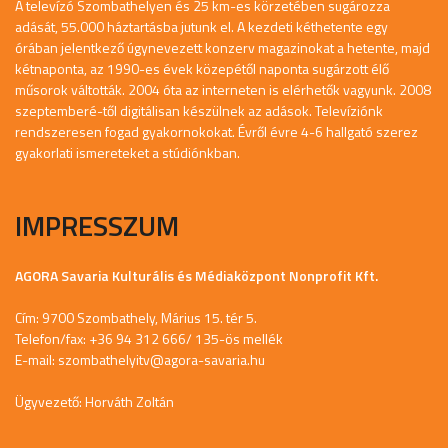
A televízó Szombathelyen és 25 km-es körzetében sugározza
adását, 55.000 háztartásba jutunk el. A kezdeti kéthetente egy
órában jelentkező úgynevezett konzerv magazinokat a hetente, majd
kétnaponta, az 1990-es évek közepétől naponta sugárzott élő
műsorok váltották. 2004 óta az interneten is elérhetők vagyunk. 2008
szeptemberé-től digitálisan készülnek az adások. Televíziónk
rendszeresen fogad gyakornokokat. Évről évre 4-6 hallgató szerez
gyakorlati ismereteket a stúdiónkban.
IMPRESSZUM
AGORA Savaria Kulturális és Médiaközpont Nonprofit Kft.
Cím: 9700 Szombathely, Márius 15. tér 5.
Telefon/fax: +36 94 312 666/ 135-ös mellék
E-mail:
szombathelyitv@agora-savaria.hu
Ügyvezető: Horváth Zoltán