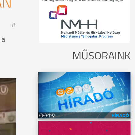
ÁN
 a
MŰSORAINK
a Falco
y magas