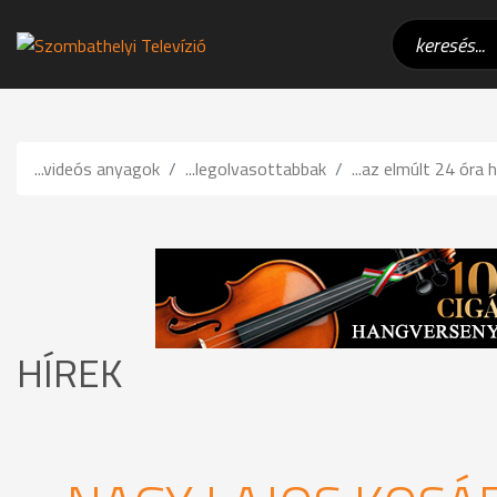
...videós anyagok
...legolvasottabbak
...az elmúlt 24 óra h
HÍREK