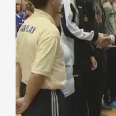
megyében, mert Golomán György is tagja volt a csap
a gyerekek egységesek, egységes nevelésben részes
A több korosztályos válogatottal felálló szombath
ugyanis a diákolimpia szabályai szerint 40 pontos 
Munkácsy úszta meg az elődöntőben egy kisebb ve
Váradi Benedek kosárlabdázó, Nagy Lajos Gimná
"Kétszer egymás után megnyertük ezt a korcsoport
első mérkőzést. Ők voltak azok, akik a legelején 
előbb feladták."
A Nagy Lajos Gimnázium kosarasai harmadszor nyer
gárdából idén többen is érettségiznek majd, de aki
MEGOSZTÁS