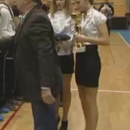
atnak, ez a stílus megelőzi a többi utánpótlás egyesülete
ülnek. Ez nagyon kiütközött a tornán."
elyi csapat szinte valamennyi mérkőzése idő előtt véget ér
különbségnél leléptetik a gyengébbik gárdát. Egyedül a kap
réssel.
zium
ot. Mindenki meg akart minket verni. A Szolnokkal játszot
megpróbáltak mindent. A többi csapat is megpróbált mindent
ték meg a diákolimpia VI. korcsoportjának versengéseit. A
k maradnak, jövőre megcélozzák az újabb bajnoki címet.