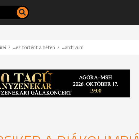
írei
...ez történt a héten
...archivum