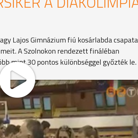
RSIKER A DIÁKOLIMPI
agy Lajos Gimnázium fiú kosárlabda csapata
lmeit. A Szolnokon rendezett fináléban
öbb mint 30 pontos különbséggel győzték le.
. korcsoportjának szolnoki döntőjére a címvédő Nagy Lajos
üttesében valamennyi játékos igazolt kosarasnak számít: 
at. Így pedig egyértelműen ők számítottak a torna toron
imnázium
 ami itt folyik, és nem csak Szombathelyen, hanem Vas