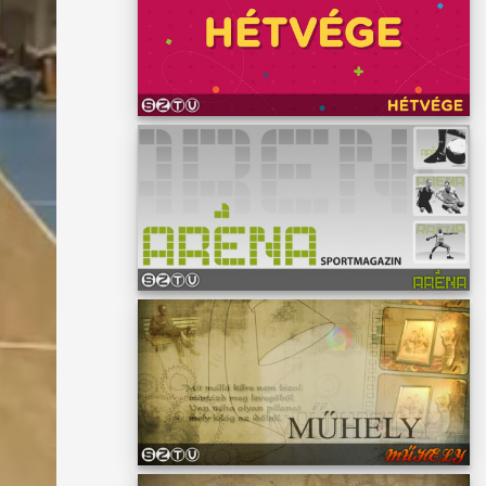
t. Ezek
t,
osvári
tuk az
, de ők