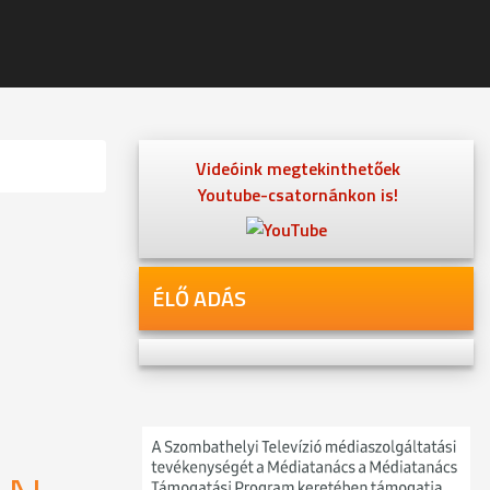
Videóink megtekinthetőek
Youtube-csatornánkon is!
ÉLŐ ADÁS