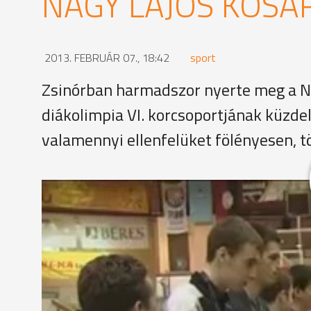
NAGY LAJOS KOSÁ
2013. FEBRUÁR 07., 18:42
sport
Zsinórban harmadszor nyerte meg a N
diákolimpia VI. korcsoportjának küzde
valamennyi ellenfelüket fölényesen, t
Erős csapattal utazott a kosárlabda diákolimpia VI
Gimnázium. A szombathelyi oktatási intézmény egy
vagy a Körmend korosztályos együttesében pattogt
esélyesének.
Váradiné Szarka Ildikó testnevelő, Nagy Lajos G
"Azt gondolom, hogy az a fajta utánpótlásnevelés,