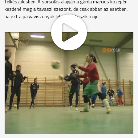
felkészülésben. A sorsolás alapján a gárda március közepén
kezdené meg a tavaszi szezont, de csak abban az esetben,
ha ezt a pályaviszonyok lehetővé teszik majd.
Február közepén már az alapozás végén jár a legtöbb
labdarúgócsapat. Ehhez képest a Viktória együttesére még
komoly munka vár, ugyanis a havazás, a hideg időjárás miatt
a játékosok nem tudtak a szabadban edzeni, futni. A fűtetlen
tornateremben tartott tréningek során erősítést nem igen
lehet végezni.
Iszak Gábor vezetőedző, Viktória-Trend Optika KC
"Nem éppen ideálisak a feltételek, sajnos teremben kell
edzenünk. Ebben az időszakban már be kellene fejezni a
fizikális felkészítést, most ennek mi a közepén járunk. Úgy
gondolom, hogy most kicsit el vagyunk maradva a
felkészülésben. Ezt szeretnénk pótolni. Még jó egy hónapunk
van a kezdésig."