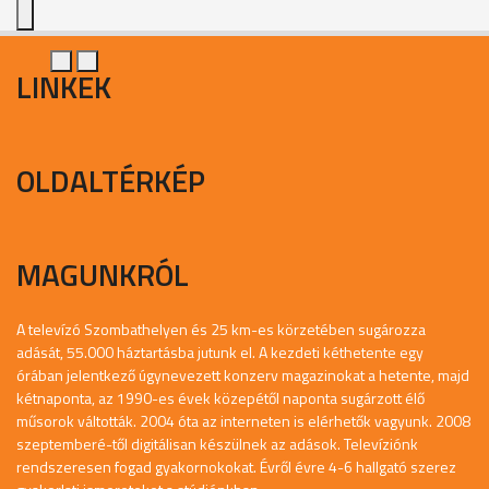
LINKEK
OLDALTÉRKÉP
MAGUNKRÓL
A televízó Szombathelyen és 25 km-es körzetében sugározza
adását, 55.000 háztartásba jutunk el. A kezdeti kéthetente egy
órában jelentkező úgynevezett konzerv magazinokat a hetente, majd
kétnaponta, az 1990-es évek közepétől naponta sugárzott élő
műsorok váltották. 2004 óta az interneten is elérhetők vagyunk. 2008
szeptemberé-től digitálisan készülnek az adások. Televíziónk
rendszeresen fogad gyakornokokat. Évről évre 4-6 hallgató szerez