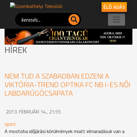
ÉLŐ ADÁS
HÍREK
NEM TUD A SZABADBAN EDZENI A
VIKTÓRIA-TREND OPTIKA FC NB I-ES NŐI
LABDARÚGÓCSAPATA
2013. FEBRUÁR 14., 21:55
sport
A mostoha időjárási körülmények miatt elmaradásuk van a