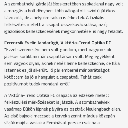
A szombathelyi gárda játékoskeretében szokatlanul nagy volt
a mozgás a holtidényben: több válogatott szintű játékos
távozott, de a helyükre sokan is érkeztek. A fizikális
felkészítés mellett a csapat összekovácsolása, az új
igazolások beilleszkedésének megkönnyítése is nagy feladat.
Ferencsik Evelin labdarúgó, Viktória-Trend Optika FC
"Ezzel szerencsére nem volt gondom, mert nagyon sok
játékos korábban már csapattársam volt. Meg egyébként
sem vagyok olyan, akinek nehéz lenne beilleszkednie, de hála
Istennek ez jól sikerült. Jó pár emberrel már barátságot
kötöttem és jó a hangulat a csapatnál. Tehát csak
pozitívumot tudok mondani erről."
A Viktória-Trend Optika FC csapata az edzések mellett
felkészülési mérkőzéseket is játszik. A szombathelyiek
vasárnap Bükön lépnek pályára az osztrák Neulengbach ellen.
Az első bajnoki meccset a tervek szerint március közepén
vívják majd a vasiak a Feminával, persze csak ha a