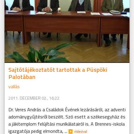
Sajtótájékoztatót tartottak a Püspöki
Palotában
vallás
2011. DECEMBER 02., 16:22
Dr. Veres András a Családok Évének lezárásáról, az adventi
adománygyűjtésről beszélt. Szó esett a székesegyház és
a jákitemplom felújítási munlkálatairól is. A Brennes-iskola
igazgatója pedig elmondta, ...