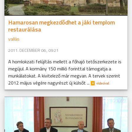
Hamarosan megkezdődhet a jáki templom
restaurálása
vallás
2011. DECEMBER 06., 09:21
A homlokzati felújítás mellett a főhajó tetőszerkezete is
megújul. A kormány 150 millió forinttal támogatja a
munkálatokat. A kivitelező már megvan. A tervek szerint
2012 május végére nagyrészt új külsőt ...