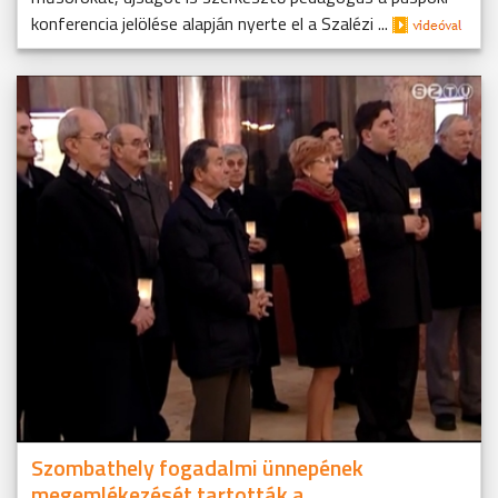
konferencia jelölése alapján nyerte el a Szalézi ...
Szombathely fogadalmi ünnepének
megemlékezését tartották a