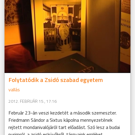
Folytatódik a Zsidó szabad egyetem
vallás
2012. FEBRUÁR 15., 17:16
Február 23-án veszi kezdetét a második szemeszter.
Friedmann Sándor a Sixtus kápolna mennyezetének
rejtett mondanivalójáról tart előadást. Szó lesz a budai
purimról, a zsidó esküvőkről, tárgyaink emléket ...