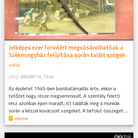
Jelképes ezer forintért megvásárolhatóak a
Székesegyház felújítása során talált szögek
vallás
2012. JANUÁR 19., 16:04
Az épületet 1945-ben bombatámadás érte, ekkor a
tetőzet nagy része megsemmisült. A szentély feletti
rész azonban épen maradt, itt találták meg a munkák
során a kézzel kovácsolt szegeket. A befolyt összeget ...