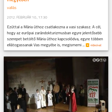
vallás
2012. FEBRUÁR 10., 17:30
Ezúttal a Mária úthoz csatlakozna a vasi szakasz. A cél,
hogy az európai zarándokturizmusban egyre jelentősebb
szerepet betöltő Mária úthoz kapcsolódva, egyre többen
ellátogassanak Vas megyébe is, megismerni ...