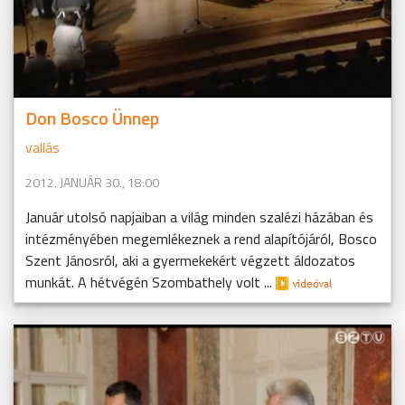
Don Bosco Ünnep
vallás
2012. JANUÁR 30., 18:00
Január utolsó napjaiban a világ minden szalézi házában és
intézményében megemlékeznek a rend alapítójáról, Bosco
Szent Jánosról, aki a gyermekekért végzett áldozatos
munkát. A hétvégén Szombathely volt ...