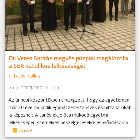
Dr. Veres András megyés püspök megáldotta
a SEK katolikus lelkészségét
oktatás
,
vallás
2011. DECEMBER 07., 23:10
Az ünnepi köszöntőkben elhangzott, hogy az egyetemen
már 20 éve működik egyházzenei tanszék és hittanárokat
is képeznek. A tanév eleje óta működő egyetmi
lelkészségen személyes beszélgetésekre és előadásokra
...