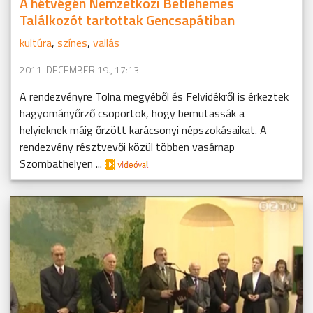
A hétvégén Nemzetközi Betlehemes
Találkozót tartottak Gencsapátiban
kultúra
,
színes
,
vallás
2011. DECEMBER 19., 17:13
A rendezvényre Tolna megyéből és Felvidékről is érkeztek
hagyományőrző csoportok, hogy bemutassák a
helyieknek máig őrzött karácsonyi népszokásaikat. A
rendezvény résztvevői közül többen vasárnap
Szombathelyen ...