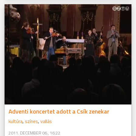
Adventi koncertet adott a Csík zenekar
kultúra
,
színes
,
vallás
2011. DECEMBER 06., 16:22