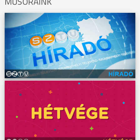
MŰSORAINK