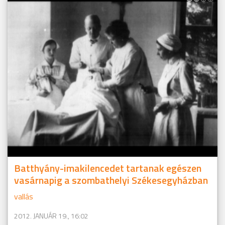
Batthyány-imakilencedet tartanak egészen
vasárnapig a szombathelyi Székesegyházban
vallás
2012. JANUÁR 19., 16:02