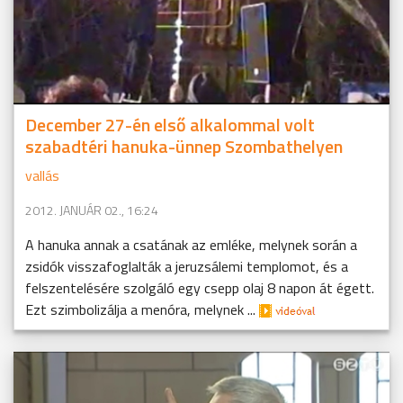
December 27-én első alkalommal volt
szabadtéri hanuka-ünnep Szombathelyen
vallás
2012. JANUÁR 02., 16:24
A hanuka annak a csatának az emléke, melynek során a
zsidók visszafoglalták a jeruzsálemi templomot, és a
felszentelésére szolgáló egy csepp olaj 8 napon át égett.
Ezt szimbolizálja a menóra, melynek ...