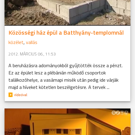
Közösségi ház épül a Batthyány-templomnál
közélet
,
vallás
2012. MÁRCIUS 06., 11:53
A beruházásra adományokból gyűjtötték össze a pénzt.
Ez az épület lesz a plébánián működő csoportok
találkozóhelye, a vasárnapi misék után pedig ide várják
majd a híveket kötetlen beszélgetésre. A tervek ...