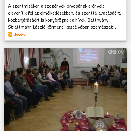
A szentmiséken a szegények orvosának erényeit
elevenítik fel az elmélkedésekben, és szentté avatásáért,
közbenjárásáért is könyörögnek a hívek. Batthyány-
Strattmann László körmendi kastélyában szemészeti ...