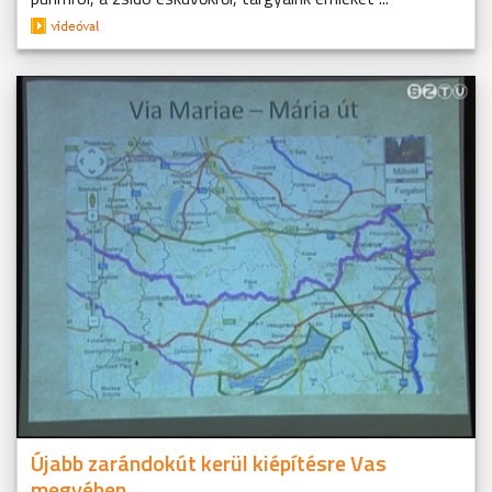
Újabb zarándokút kerül kiépítésre Vas
megyében