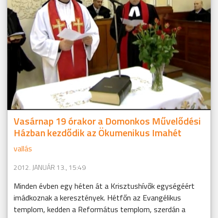
Vasárnap 19 órakor a Domonkos Művelődési
Házban kezdődik az Ökumenikus Imahét
vallás
2012. JANUÁR 13., 15:49
Minden évben egy héten át a Krisztushívők egységéért
imádkoznak a keresztények. Hétfőn az Evangélikus
templom, kedden a Református templom, szerdán a