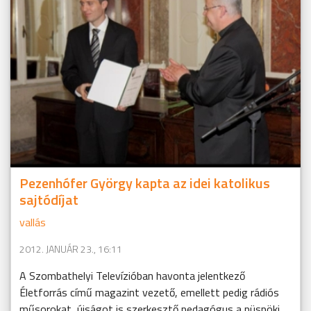
Pezenhófer György kapta az idei katolikus
sajtódíjat
vallás
2012. JANUÁR 23., 16:11
A Szombathelyi Televízióban havonta jelentkező
Életforrás című magazint vezető, emellett pedig rádiós
műsorokat, újságot is szerkesztő pedagógus a püspöki