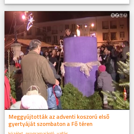
Meggyújtották az adventi koszorú első
gyertyáját szombaton a Fő téren
közélet
,
programajánló
,
vallás