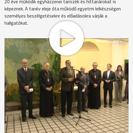
20 éve működik egyházzenei tanszék és hittanárokat is
képeznek. A tanév eleje óta működő egyetmi lelkészségen
személyes beszélgetésekre és előadásokra várják a
hallgatókat.
Ez év szeptemberétől működik a Savaria Egyetemi
Központban a katolikus lelkészség. Az egyház és az egyetem
kapcsolata már több évtizedes múltra tekinthet vissza-
mondta köszöntőjében Gadányi Károly elnök-rektorhelyettes
"Már hosszú évek óta az egyházzene és a püspökséggel
együttműködve a hittanárképzés eredményei köteleznek
bennünket."
Az avató ünnepséget is az intézmény Berzsenyi Dániel
Vegyeskarának műsora színesítette.
A lelkészség az egyetem főépületében kapott helyet.