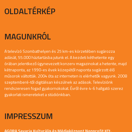
OLDALTÉRKÉP
MAGUNKRÓL
A televízó Szombathelyen és 25 km-es körzetében sugározza
adását, 55.000 háztartásba jutunk el. A kezdeti kéthetente egy
órában jelentkező úgynevezett konzerv magazinokat a hetente, majd
kétnaponta, az 1990-es évek közepétől naponta sugárzott élő
műsorok váltották. 2004 óta az interneten is elérhetők vagyunk. 2008
szeptemberé-től digitálisan készülnek az adások. Televíziónk
rendszeresen fogad gyakornokokat. Évről évre 4-6 hallgató szerez
gyakorlati ismereteket a stúdiónkban.
IMPRESSZUM
AGORA Savaria Kulturális és Médiaközpont Nonprofit Kft.