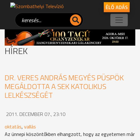
ÉLŐ ADÁS
HÍREK
DR. VERES ANDRÁS MEGYÉS PÜSPÖK
MEGÁLDOTTA A SEK KATOLIKUS
LELKÉSZSÉGÉT
2011. DECEMBER 07., 23:10
oktatás
,
vallás
Az ünnepi köszöntőkben elhangzott, hogy az egyetemen már