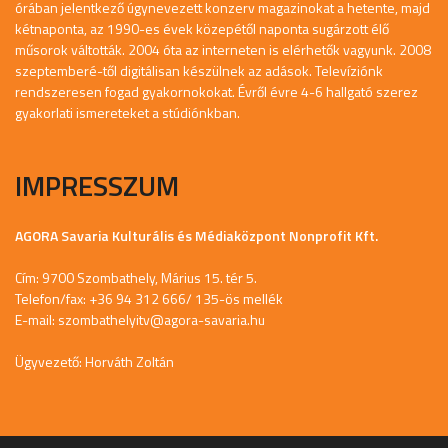
órában jelentkező úgynevezett konzerv magazinokat a hetente, majd
kétnaponta, az 1990-es évek közepétől naponta sugárzott élő
műsorok váltották. 2004 óta az interneten is elérhetők vagyunk. 2008
szeptemberé-től digitálisan készülnek az adások. Televíziónk
rendszeresen fogad gyakornokokat. Évről évre 4-6 hallgató szerez
gyakorlati ismereteket a stúdiónkban.
IMPRESSZUM
AGORA Savaria Kulturális és Médiaközpont Nonprofit Kft.
Cím: 9700 Szombathely, Márius 15. tér 5.
Telefon/fax: +36 94 312 666/ 135-ös mellék
E-mail:
szombathelyitv@agora-savaria.hu
Ügyvezető: Horváth Zoltán