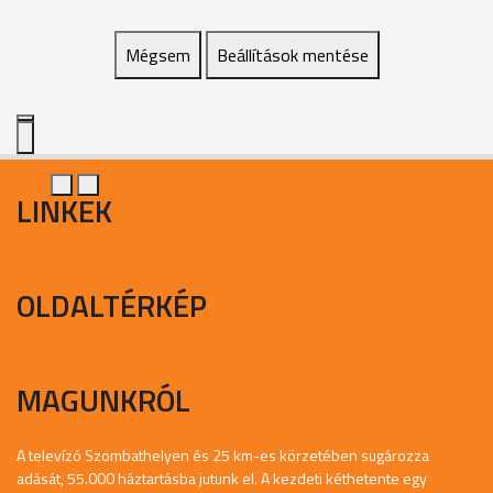
Mégsem
Beállítások mentése
LINKEK
OLDALTÉRKÉP
MAGUNKRÓL
A televízó Szombathelyen és 25 km-es körzetében sugározza
adását, 55.000 háztartásba jutunk el. A kezdeti kéthetente egy