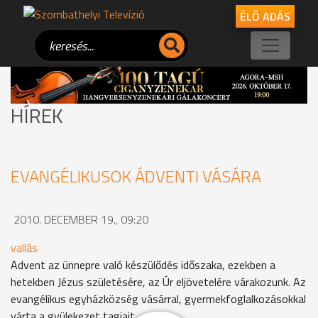
ÉLŐ ADÁS
HÍREK
EVANGÉLIKUSOK ÁDVENTI VÁSÁRA
2010. DECEMBER 19., 09:20
vallás
Advent az ünnepre való készülődés időszaka, ezekben a
hetekben Jézus születésére, az Úr eljövetelére várakozunk. Az
evangélikus egyházközség vásárral, gyermekfoglalkozásokkal
várta a gyülekezet tagjait.