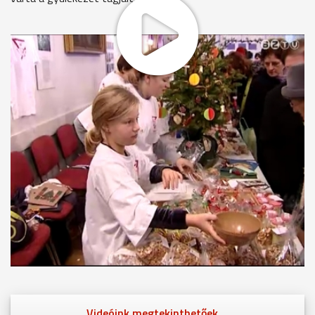
Közel 1600 éves keresztény ünnep, mely a karácsonyt
megelőző negyedik vasárnapon kezdődik. Legfőbb
szimbóluma az adventi koszorú, aminek négy gyertyája a
hitet, a reményt, a szeretetet és az örömöt jelképezi.
MEGOSZTÁS
Videóink megtekinthetőek