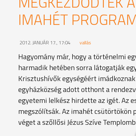
MEGKEZDŐDTEK AZ
IMAHÉT PROGRAM
2012. JANUÁR 17., 17:04
vallás
Hagyomány már, hogy a történelmi eg
harmadik hetében sorra látogatják e
Krisztushívők egységéért imádkoznak 
egyházközség adott otthont a rendezv
egyetemi lelkész hirdette az igét. Az es
megszólítsák. Az imahét csütörtökön p
véget a szőllősi Jézus Szíve Templomb