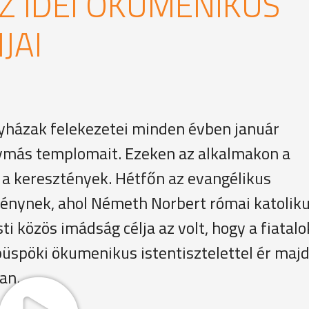
 IDEI ÖKUMENIKUS
JAI
yházak felekezetei minden évben január
gymás templomait. Ezeken az alkalmakon a
a keresztények. Hétfőn az evangélikus
énynek, ahol Németh Norbert római katolik
ti közös imádság célja az volt, hogy a fiatalo
üspöki ökumenikus istentisztelettel ér maj
an.