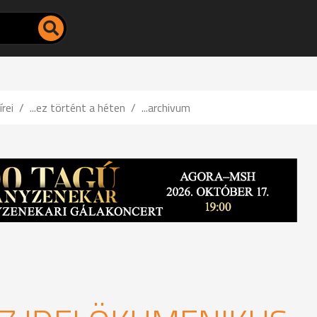
írei
...ez történt a héten
...archivum