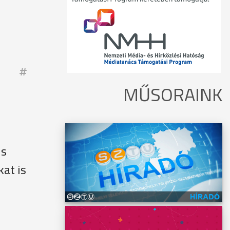
MŰSORAINK
us
kat is
d