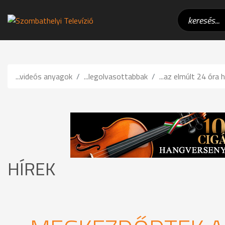
...videós anyagok
...legolvasottabbak
...az elmúlt 24 óra h
HÍREK