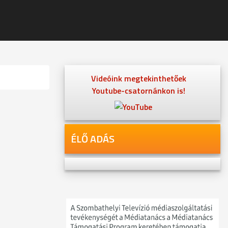
Videóink megtekinthetőek
Youtube-csatornánkon is!
ÉLŐ ADÁS