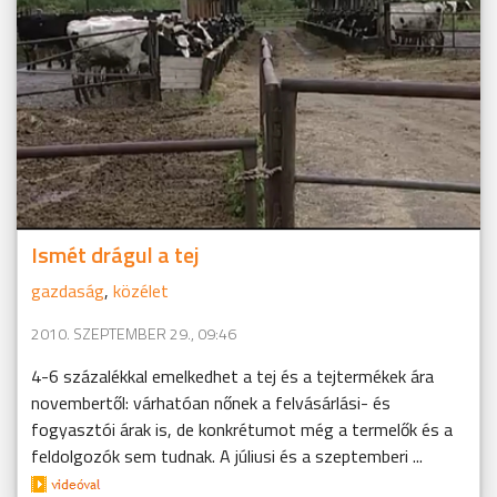
Ismét drágul a tej
gazdaság
,
közélet
2010. SZEPTEMBER 29., 09:46
4-6 százalékkal emelkedhet a tej és a tejtermékek ára
novembertől: várhatóan nőnek a felvásárlási- és
fogyasztói árak is, de konkrétumot még a termelők és a
feldolgozók sem tudnak. A júliusi és a szeptemberi ...