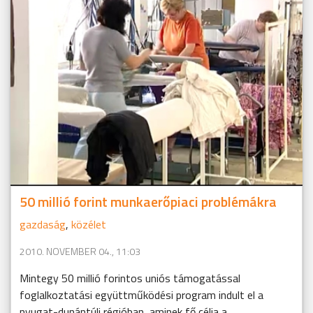
50 millió forint munkaerőpiaci problémákra
gazdaság
,
közélet
2010. NOVEMBER 04., 11:03
Mintegy 50 millió forintos uniós támogatással
foglalkoztatási együttműködési program indult el a
nyugat-dunántúli régióban, aminek fő célja a