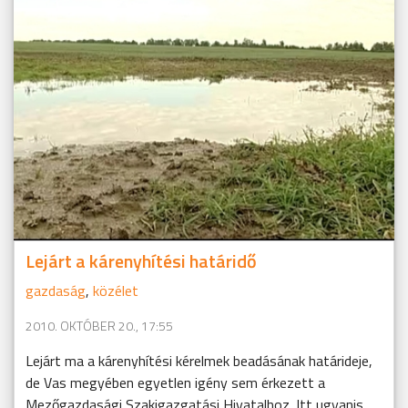
Lejárt a kárenyhítési határidő
gazdaság
,
közélet
2010. OKTÓBER 20., 17:55
Lejárt ma a kárenyhítési kérelmek beadásának határideje,
de Vas megyében egyetlen igény sem érkezett a
Mezőgazdasági Szakigazgatási Hivatalhoz. Itt ugyanis