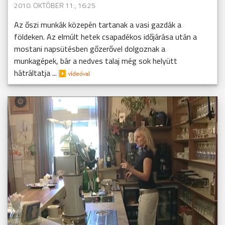
2010. OKTÓBER 11., 16:25
Az őszi munkák közepén tartanak a vasi gazdák a
földeken. Az elmúlt hetek csapadékos időjárása után a
mostani napsütésben gőzerővel dolgoznak a
munkagépek, bár a nedves talaj még sok helyütt
hátráltatja ...