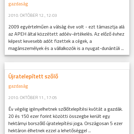
gazdaság
2010. OKTÓBER 12., 12:03
2009 egyértelműen a válság éve volt - ezt támasztja alá
az APEH által közzétett adóév-értékelés. Az előző évhez
képest kevesebb adót fizettek a cégek, a
magánszemélyek és a vállalkozók is a nyugat-dunántúli ...
Újratelepített szőlő
gazdaság
2010. OKTÓBER 11., 17:05
Év végéig igényelhetnek szőlőtelepítési kvótát a gazdák.
20 és 150 ezer forint közötti összegbe került egy
hektárnyi borszőlő újratelepítési joga. Országosan 5 ezer
hektáron élhetnek ezzel a lehetőséggel ...