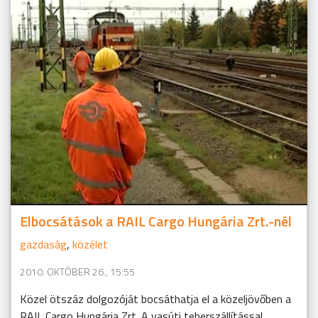
Elbocsátások a RAIL Cargo Hungária Zrt.-nél
gazdaság
,
közélet
2010. OKTÓBER 26., 15:55
Közel ötszáz dolgozóját bocsáthatja el a közeljövőben a
RAIL Cargo Hungária Zrt. A vasúti teherszállítással