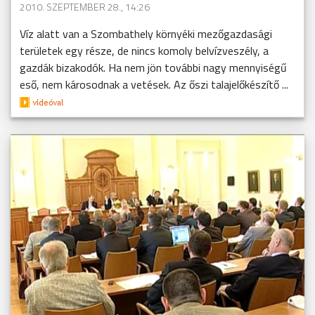
2010. SZEPTEMBER 28., 14:26
Víz alatt van a Szombathely környéki mezőgazdasági
területek egy része, de nincs komoly belvízveszély, a
gazdák bizakodók. Ha nem jön további nagy mennyiségű
eső, nem károsodnak a vetések. Az őszi talajelőkészítő ...