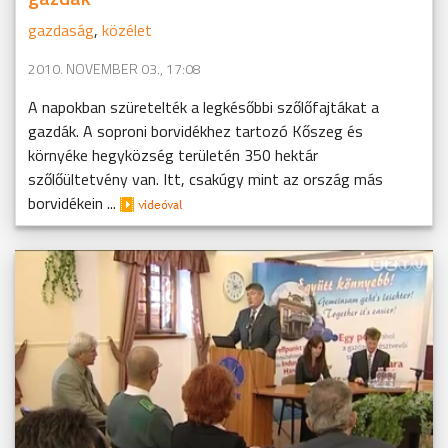
gazdaság
,
közélet
2010. NOVEMBER 03., 17:08
A napokban szüretelték a legkésőbbi szőlőfajtákat a
gazdák. A soproni borvidékhez tartozó Kőszeg és
környéke hegyközség területén 350 hektár
szőlőültetvény van. Itt, csakúgy mint az ország más
borvidékein ...