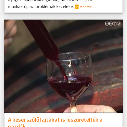
munkaerőpiaci problémák kezelése.
A kései szőlőfajtákat is leszüretelték a
gazdák