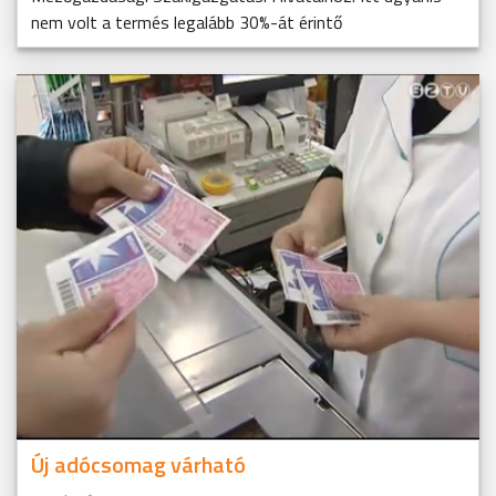
nem volt a termés legalább 30%-át érintő
Új adócsomag várható