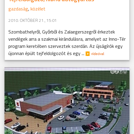
gazdaság
,
közélet
2010. OKTÓBER 21., 15:01
Szombathelyről, Győrből és Zalaegerszegről érkeztek
vendégek arra a szakmai kirándulásra, amelyet az Inno-Tér
program keretében szerveztek szerdán. Az újságírók egy
újonnan épült tejfeldolgozót és egy ...