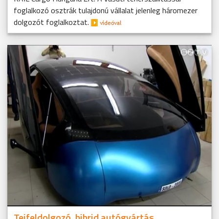
foglalkozó osztrák tulajdonú vállalat jelenleg háromezer
dolgozót foglalkoztat.
Tejfeldolgozó, hibrid autógyártás