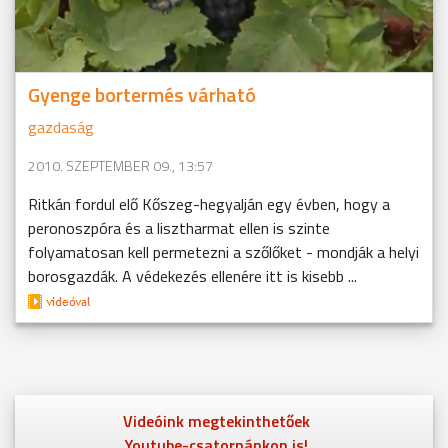
Gyenge bortermés várható
gazdaság
2010. SZEPTEMBER 09., 13:57
Ritkán fordul elő Kőszeg-hegyalján egy évben, hogy a
peronoszpóra és a lisztharmat ellen is szinte
folyamatosan kell permetezni a szőlőket - mondják a helyi
borosgazdák. A védekezés ellenére itt is kisebb ...
Videóink megtekinthetőek
Youtube-csatornánkon is!