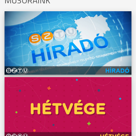
MŰSORAINK