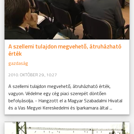
A szellemi tulajdon megvehető, átruházható
érték
gazdaság
2010. OKTÓBER 29., 10:27
A szellemi tulajdon megvehető, átruházható érték,
vagyon. Védelme egy cég piaci szerepét döntően
befolyásolja. - Hangzott el a Magyar Szabadalmi Hivatal
és a Vas Megyei Kereskedelmi és Iparkamara által ...