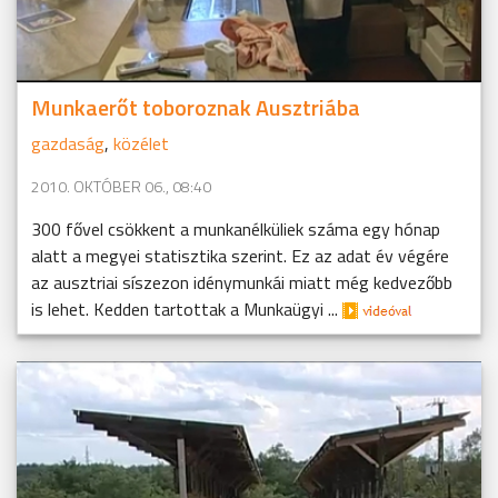
Munkaerőt toboroznak Ausztriába
gazdaság
,
közélet
2010. OKTÓBER 06., 08:40
300 fővel csökkent a munkanélküliek száma egy hónap
alatt a megyei statisztika szerint. Ez az adat év végére
az ausztriai síszezon idénymunkái miatt még kedvezőbb
is lehet. Kedden tartottak a Munkaügyi ...