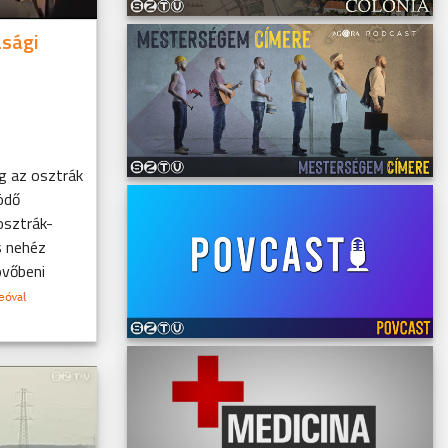
sági
g az osztrák
ödő
 osztrák-
s nehéz
övőbeni