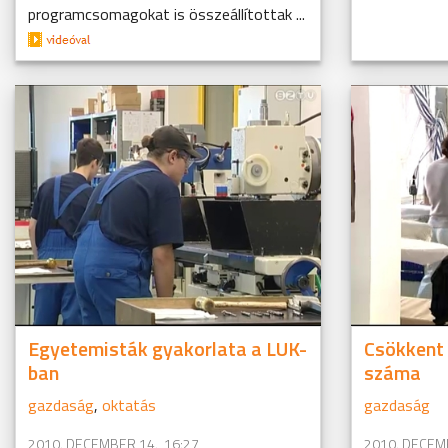
programcsomagokat is összeállítottak ...
Egyetemisták gyakorlata a LUK-
Csökkent 
ban
száma
gazdaság
,
oktatás
gazdaság
2010. DECEMBER 14., 16:27
2010. DECEMB