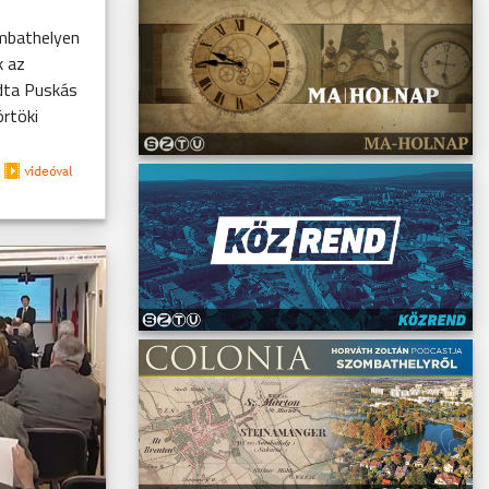
ombathelyen
k az
dta Puskás
rtöki
.