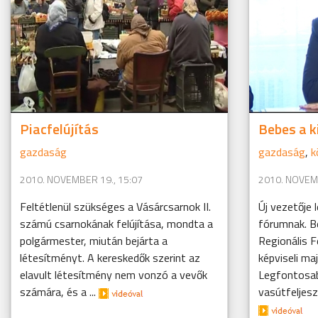
Piacfelújítás
Bebes a k
gazdaság
gazdaság
,
k
2010. NOVEMBER 19., 15:07
2010. NOVEMB
Feltétlenül szükséges a Vásárcsarnok II.
Új vezetője 
számú csarnokának felújítása, mondta a
fórumnak. Be
polgármester, miután bejárta a
Regionális F
létesítményt. A kereskedők szerint az
képviseli ma
elavult létesítmény nem vonzó a vevők
Legfontosab
számára, és a ...
vasútfeljesz