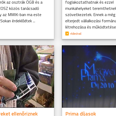
arók az osztrák ÖGB és a
foglakoztathatnak és ezzel
OSZ közös tanácsadó
munkahelyeket teremthetnek 
ly az MMIK-ban ma este
szövetkezetek. Ennek a még
 Sokan érdeklődtek ...
elterjedt vállalkozási formán
létrehozása és működtetése 
eket ellenőriznek
Prima díjasok