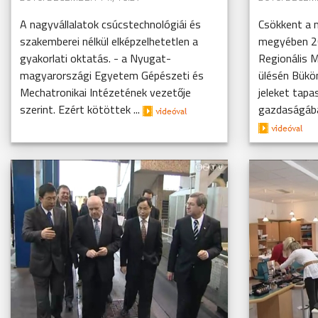
A nagyvállalatok csúcstechnológiái és
Csökkent a 
szakemberei nélkül elképzelhetetlen a
megyében 20
gyakorlati oktatás. - a Nyugat-
Regionális 
magyarországi Egyetem Gépészeti és
ülésén Bükö
Mechatronikai Intézetének vezetője
jeleket tapa
szerint. Ezért kötöttek ...
gazdaságában