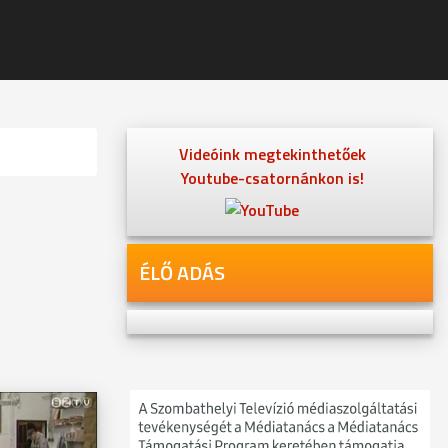
Videóink megtekinthetőek
Youtube-csatornánkon is!
ÉLŐ ADÁS