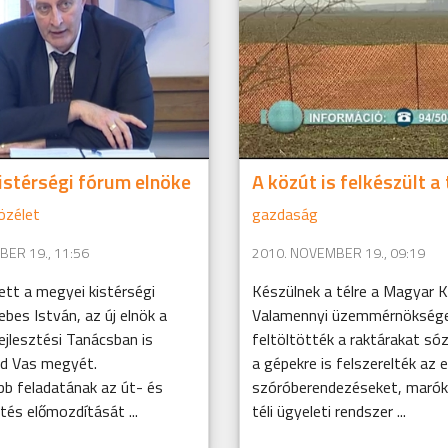
istérségi fórum elnöke
A közút is felkészült a 
özélet
gazdaság
ER 19., 11:56
2010. NOVEMBER 19., 09:19
lett a megyei kistérségi
Készülnek a télre a Magyar K
bes István, az új elnök a
Valamennyi üzemmérnökség
ejlesztési Tanácsban is
feltöltötték a raktárakat só
jd Vas megyét.
a gépekre is felszerelték az 
b feladatának az út- és
szóróberendezéseket, marókat
tés előmozdítását ...
téli ügyeleti rendszer ...