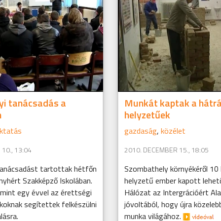
i tanácsadás a
Munkát kaptak a hátr
n
helyzetűek
ktatás
gazdaság
,
közélet
10., 13:04
2010. DECEMBER 15., 18:05
anácsadást tartottak hétfőn
Szombathely környékéről 10
nyhért Szakképző Iskolában.
helyzetű ember kapott lehet
mint egy évvel az érettségi
Hálózat az Intergrációért Al
iákoknak segítettek felkészülni
jóvoltából, hogy újra közelebb
lásra.
munka világához.