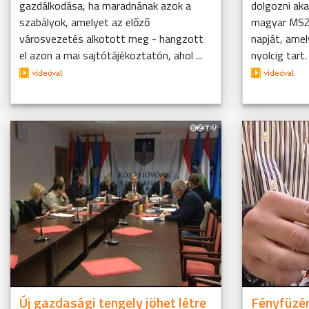
gazdálkodása, ha maradnának azok a
dolgozni ak
szabályok, amelyet az előző
magyar MSZ
városvezetés alkotott meg - hangzott
napját, ame
el azon a mai sajtótájékoztatón, ahol ...
nyolcig tart.
Új gazdasági tengely jöhet létre
Fényfüzér