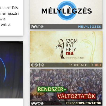
a szociális
 nem igazán
ak a
volt a