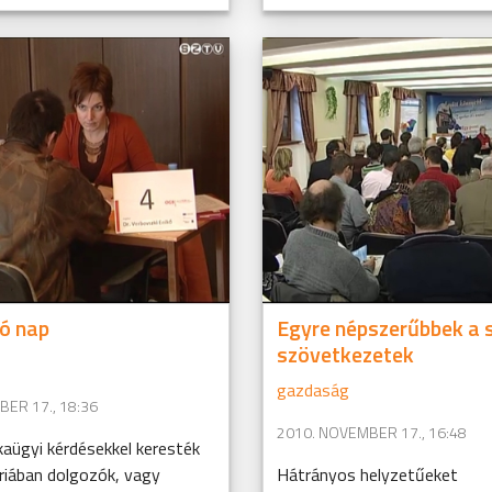
ó nap
Egyre népszerűbbek a s
szövetkezetek
gazdaság
ER 17., 18:36
2010. NOVEMBER 17., 16:48
aügyi kérdésekkel keresték
riában dolgozók, vagy
Hátrányos helyzetűeket