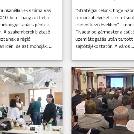
munkanélküliek száma Vas
"Stratégiai célunk, hogy Sz
10-ben - hangzott el a
új munkahelyeket teremtsün
Munkaügyi Tanács pénteki
elkövetkező években" - mon
n. A szakemberek biztató
Tivadar polgármester a csütö
sztalnak a régió
üzemlátogatás után tartott
 idén, de azt mondják, ...
sajtótájékoztatón. A város ..