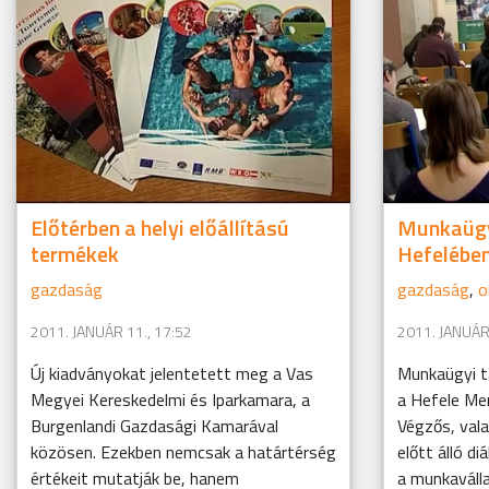
Előtérben a helyi előállítású
Munkaügy
termékek
Hefelébe
gazdaság
gazdaság
,
o
2011. JANUÁR 11., 17:52
2011. JANUÁR 
Új kiadványokat jelentetett meg a Vas
Munkaügyi t
Megyei Kereskedelmi és Iparkamara, a
a Hefele Me
Burgenlandi Gazdasági Kamarával
Végzős, vala
közösen. Ezekben nemcsak a határtérség
előtt álló d
értékeit mutatják be, hanem
a munkaválla