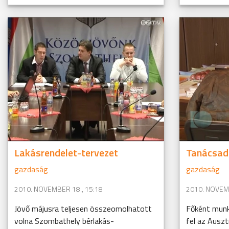
Lakásrendelet-tervezet
Tanácsad
gazdaság
gazdaság
2010. NOVEMBER 18., 15:18
2010. NOVEMB
Jövő májusra teljesen összeomolhatott
Főként munk
volna Szombathely bérlakás-
fel az Auszt