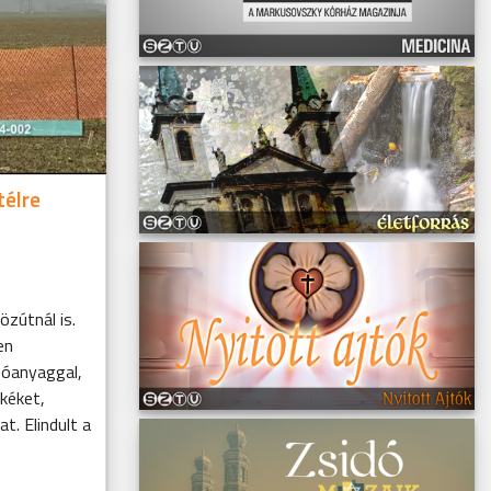
télre
özútnál is.
en
zóanyaggal,
ekéket,
. Elindult a