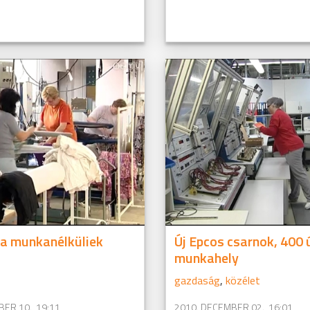
a munkanélküliek
Új Epcos csarnok, 400 
munkahely
gazdaság
,
közélet
ER 10., 19:11
2010. DECEMBER 02., 16:01