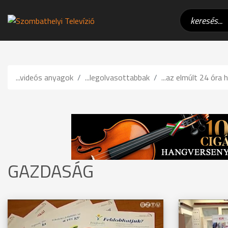
...videós anyagok
...legolvasottabbak
...az elmúlt 24 óra h
GAZDASÁG