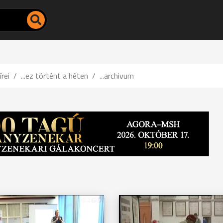
írei
...ez történt a héten
...archivum