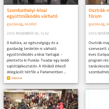
Szombathelyi-kínai
Osztrák-
együttműködés várható
fórum
gazdaság
,
közélet
gazdaság
,
k
2010. NOVEMBER 30., 14:52
2010. NOVEMB
A kultúra, az egészségügy és a
Osztrák-ma
gazdaság területén is várható
szervezett a
együttműködés a kínai Yantajjal. -
éves Európa
jelentette ki Puskás Tivadar egy keddi
program rés
sajtótájékoztatón. A Kínából érkező
tanácskozás
delegációt hétfőn a Parlamentben ...
szombathelyi