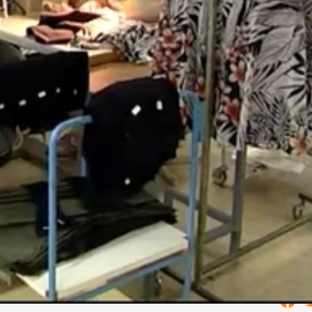
épző Iskolája
tozásokhoz, ezért most már nem pusztán az ipar igénye ig
, amely uniós forrásokból 1 millió új és adózó munkahely
szakmának.
gazdasági Minisztérium
ymillió embert, aki nem dolgozik, de a munkaerőpiacra
e, az többek közt ebben az ágazatban található meg."
pet játszhat az Új Széchenyi-terv kiemelt területei között
giparban szükség lesz erre a szakmacsoportra is.