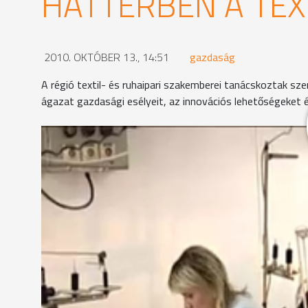
HÁTTÉRBEN A TEX
2010. OKTÓBER 13., 14:51
gazdaság
A régió textil- és ruhaipari szakemberei tanácskoztak sz
ágazat gazdasági esélyeit, az innovációs lehetőségeket é
Az iparszerkezet átalakulásával háttérbe szorult 
húzóágazatának - bár még mindig élen jár a női m
lehetőséget az innováció jelenthet- hangzott el a 
Schwiegelhofer Ferenc
- menedzser, Pannon Textil K
"Érdemes lenne Vas megyében vagy a régióban innov
egyéb területeire tenné a hangsúlyt."
A Teleki Blanka Szakképző Iskolában is az előremen
diákok az egyedi ruhakészítést, vagy a kereskedelm