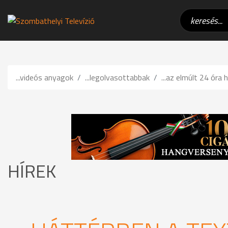
...videós anyagok
...legolvasottabbak
...az elmúlt 24 óra h
HÍREK