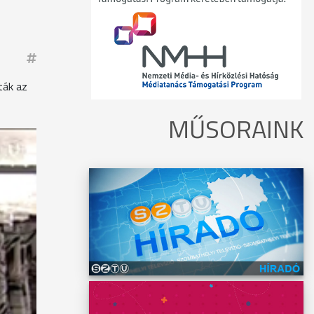
ták az
MŰSORAINK
ábbi
ési
áció
ol a