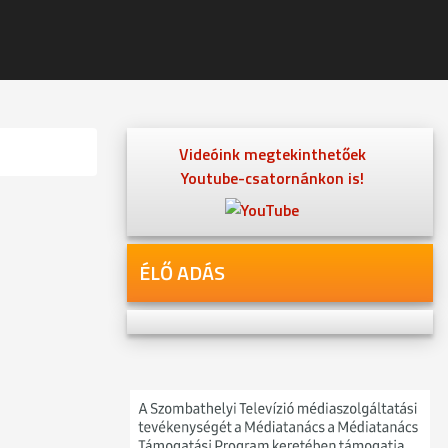
Videóink megtekinthetőek
Youtube-csatornánkon is!
ÉLŐ ADÁS