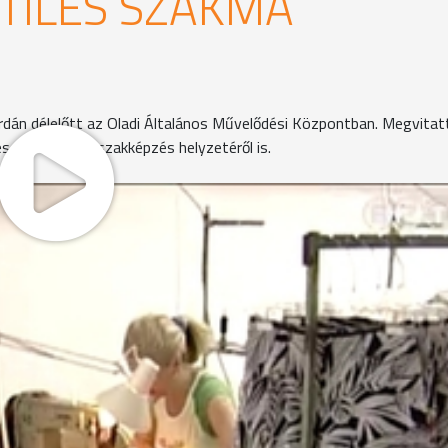
TILES SZAKMA
erdán délelőtt az Oladi Általános Művelődési Központban. Megvitat
s szó esett a szakképzés helyzetéről is.
a textiles szakma az utóbbi évtizedekben. A könnyűipar kor
unkaerő-foglalkoztatásban - mára megkopott a fénye. Kitör
fórumon.
laszter
ációs központot létrehozni, ami a design, illetve az innov
ekülést választották, ezért hozták létre a ruhaszalont, ah
i-vállalkozói ismereteket élesben gyakorolhatják.