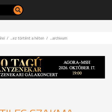
írei
...ez történt a héten
...archivum