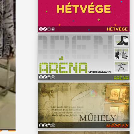
ényire
,