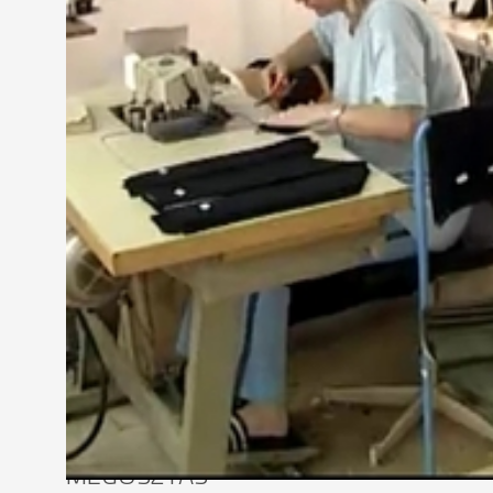
Rettegi Attila
- igazgató, OÁMK Teleki Blanka Szakk
"Mi az oktatásban igyekszünk alkalmazkodni a vál
képzünk varrónőket."
A kormány 10 éves gazdaságfejlesztési stratégiája
megteremtését célozza, jövőképet adhat a textil
Leskó Tamás
- főosztályvezető-helyettes, Nemzet
"Ha azt keresnénk, hogy hol találjuk meg azt az eg
vállalkozás-erősítéssel ismételten bevonható lenn
Szakemberek szerint a textilágazat integráló szere
hiszen akár az otthonteremtésben, akár az egészsé
MEGOSZTÁS