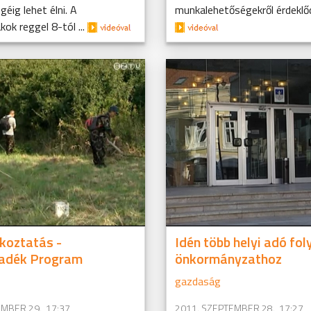
éig lehet élni. A
munkalehetőségekről érdeklőd
ok reggel 8-tól ...
koztatás -
Idén több helyi adó fol
ladék Program
önkormányzathoz
gazdaság
MBER 29., 17:37
2011. SZEPTEMBER 28., 17:27