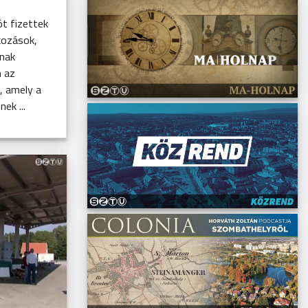
ót fizettek
kozások,
nak
n az
, amely a
ek ...