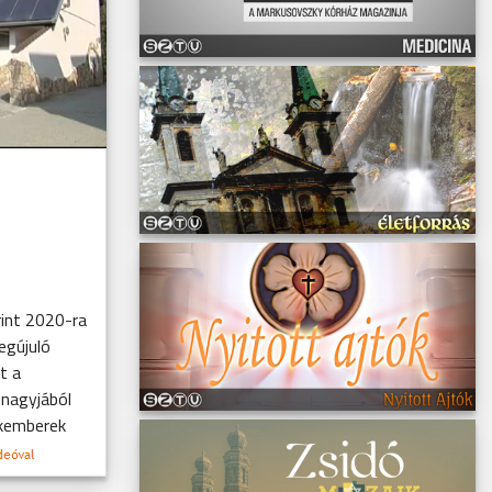
rint 2020-ra
egújuló
t a
 nagyjából
akemberek