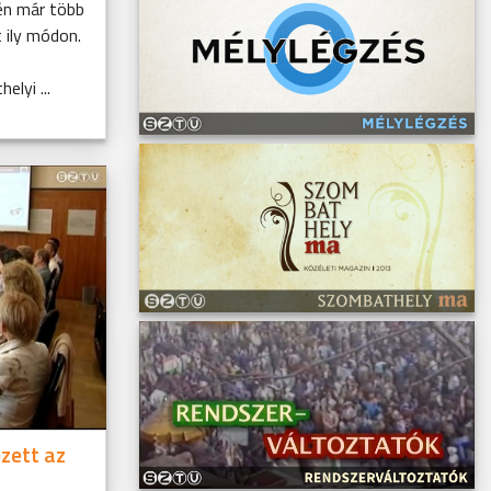
én már több
 ily módon.
lyi ...
zett az