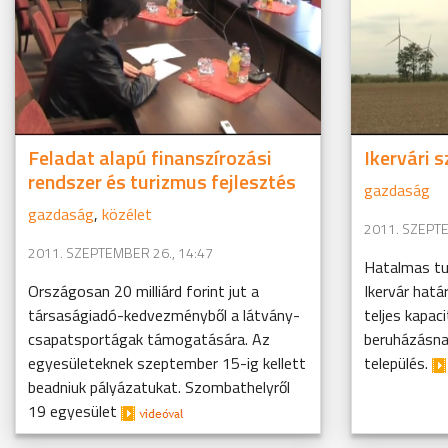
Feladat alapú finanszírozási
Ikervári 
rendszer és turizmus fejlesztés
gazdaság
gazdaság
,
közélet
2011. SZEPTE
2011. SZEPTEMBER 26., 14:47
Hatalmas tur
Országosan 20 milliárd forint jut a
Ikervár hat
társaságiadó-kedvezményből a látvány-
teljes kapac
csapatsportágak támogatására. Az
beruházásnak
egyesületeknek szeptember 15-ig kellett
település.
beadniuk pályázatukat. Szombathelyről
19 egyesület