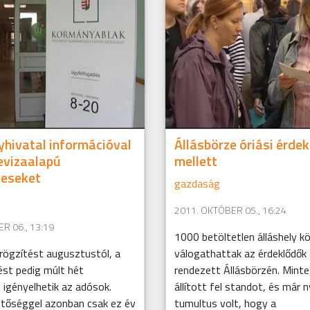
hivatal információval
Állásbörze óriási érde
devizaalapú
mellett
leseket
gazdaság
2011. OKTÓBER 05., 16:24
R 06., 13:19
1000 betöltetlen álláshely kö
rögzítést augusztustól, a
válogathattak az érdeklődők
ést pedig múlt hét
rendezett Állásbörzén. Mint
 igényelhetik az adósok.
állított fel standot, és már 
etőséggel azonban csak ez év
tumultus volt, hogy a