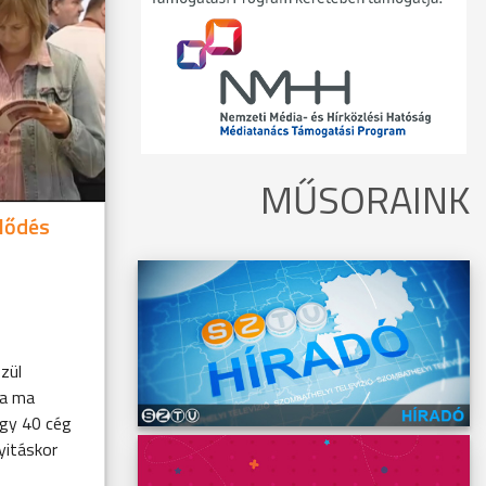
MŰSORAINK
klődés
zül
 a ma
egy 40 cég
nyitáskor