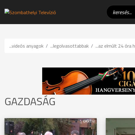
...videós anyagok
...legolvasottabbak
...az elmúlt 24 óra h
GAZDASÁG