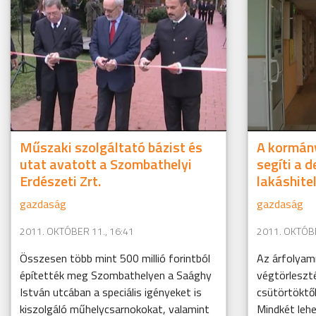
Műszaki szolgáltató bázist és
A kormány
utat avatott a Szombathelyi
segíti a 
Erdészeti Zrt.
lakáshite
gazdaság
gazdaság
2011. OKTÓBER 11., 16:41
2011. OKTÓBE
Összesen több mint 500 millió forintból
Az árfolyam
építették meg Szombathelyen a Saághy
végtörleszt
István utcában a speciális igényeket is
csütörtöktől
kiszolgáló műhelycsarnokokat, valamint
Mindkét leh