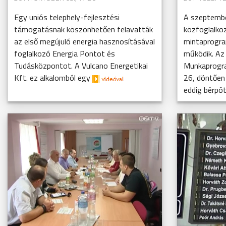
Egy uniós telephely-fejlesztési
A szeptember
támogatásnak köszönhetően felavatták
közfoglalko
az első megújuló energia hasznosításával
mintaprogra
foglalkozó Energia Pontot és
működik. Az
Tudásközpontot. A Vulcano Energetikai
Munkaprogra
Kft. ez alkalomból egy
26, döntően
eddig bérpótl