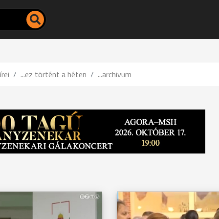
írei
...ez történt a héten
...archivum