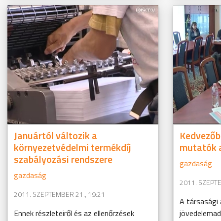
Januártól változik a
Kedvezőbb
környezetvédelmi termékdíj
mutatók a
szabályozási rendszere
gazdaság
gazdaság
2011. SZEPTE
2011. SZEPTEMBER 21., 19:21
A társasági 
Ennek részleteiről és az ellenőrzések
jövedelemad