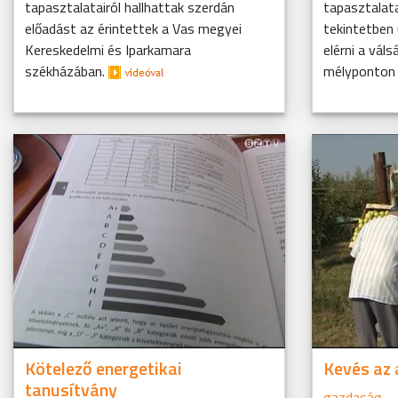
tapasztalatairól hallhattak szerdán
tapasztalat
előadást az érintettek a Vas megyei
tekintetben
Kereskedelmi és Iparkamara
elérni a vál
székházában.
mélyponton t
Kötelező energetikai
Kevés az
tanusítvány
gazdaság