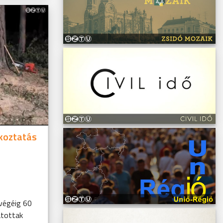
koztatás
végéig 60
atottak