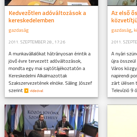
Kedvezőtlen adóváltozások a
Az első ős
kereskedelemben
közvetítj
gazdaság
gazdaság
,
k
2011. SZEPTEMBER 28., 17:26
2011. SZEPTE
A munkavállalókat hátrányosan érintik a
A nyári szü
jövő évre tervezett adóváltozások,
újra összeü
mondta egy mai sajtótájékoztatón a
Város közgyű
Kereskedelmi Alkalmazottak
napirendi po
Szakszervezetének elnöke. Sáling Jószef
zárt ülésen 
szerint
Televízió 9 ó