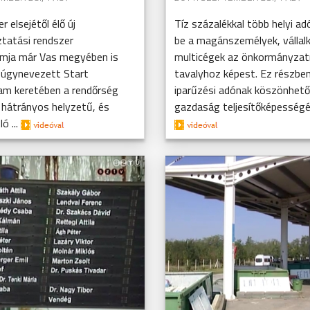
 elsejétől élő új
Tíz százalékkal több helyi ad
ztatási rendszer
be a magánszemélyek, vállal
mja már Vas megyében is
multicégek az önkormányzat
 úgynevezett Start
tavalyhoz képest. Ez részbe
m keretében a rendőrség
iparűzési adónak köszönhető
 hátrányos helyzetű, és
gazdaság teljesítőképességén
ó ...