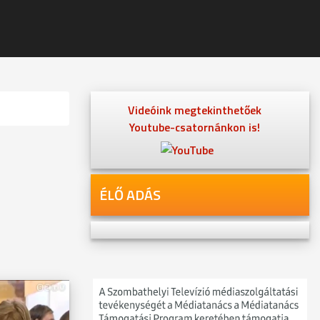
Videóink megtekinthetőek
Youtube-csatornánkon is!
ÉLŐ ADÁS