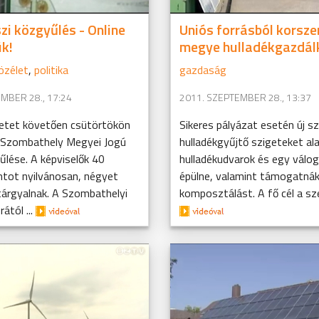
zi közgyűlés - Online
Uniós forrásból korsz
ük!
megye hulladékgazdá
özélet
,
politika
gazdaság
MBER 28., 17:24
2011. SZEPTEMBER 28., 13:37
netet követően csütörtökön
Sikeres pályázat esetén új sz
l Szombathely Megyei Jogú
hulladékgyűjtő szigeteket alak
lése. A képviselők 40
hulladékudvarok és egy válo
ntot nyilvánosan, négyet
épülne, valamint támogatnák
tárgyalnak. A Szombathelyi
komposztálást. A fő cél a sz
rától ...