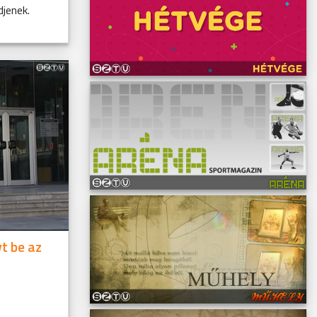
jenek.
yt be az