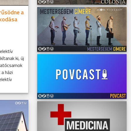
erűsödne a
lkodása
elektív
ítanak ki, új
gatócsarnok
 a házi
elektív