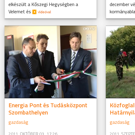
elkészült a Kőszegi Hegységben a
december vég
Velemet és
kormányablak
Energia Pont és Tudásközpont
Közfoglal
Szombathelyen
Határnyi
gazdaság
gazdaság
2011. OKTÓBER 03., 17:26
2011. SZEPTE