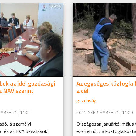
ek az idei gazdasági
Az egységes közfoglal
 NAV szerint
a cél
gazdaság
MBER 21., 14:04
2011. SZEPTEMBER 21., 14:00
adó, a személyi
Országosan januártól május 
ó és az EVA bevallások
ezerrel nőtt a közfoglalkozt