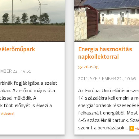
szélerőműpark
Energia hasznosítás
napkollektorral
gazdaság
MBER 22., 14:55
2011. SZEPTEMBER 22., 10:46
binák fogják igába a szelet
árában. Az erőmű május óta
Az Európai Unió előírásai sze
itással működik. A
14 százalékra kell emelni a m
 több előnyét is élvezi a
energiaforrások részesedésé
felhasznált energiából. Most
4-5 százaléknál tartunk. Sz
szerint a beruházások ...