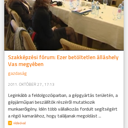
Szakképzési fórum: Ezer betöltetlen álláshely
Vas megyében
gazdaság
2011. OKTÓBER 27., 17:13
Leginkább a feldolgozóiparban, a gépgyártás területén, a
gépjárműipari beszállítók részéről mutatkozik
munkaerőigény. Idén több vállalkozás fordult segítségért
a régió kamaráihoz, hogy találjanak megoldást ...