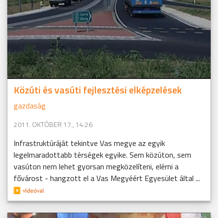
Közúti és vasúti fejlesztési elképzelések
gazdaság
2011. OKTÓBER 17., 14:26
Infrastruktúráját tekintve Vas megye az egyik
legelmaradottabb térségek egyike. Sem közúton, sem
vasúton nem lehet gyorsan megközelíteni, elérni a
fővárost - hangzott el a Vas Megyéért Egyesület által ...