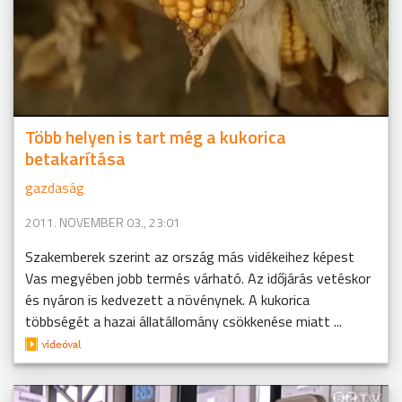
Több helyen is tart még a kukorica
betakarítása
gazdaság
2011. NOVEMBER 03., 23:01
Szakemberek szerint az ország más vidékeihez képest
Vas megyében jobb termés várható. Az időjárás vetéskor
és nyáron is kedvezett a növénynek. A kukorica
többségét a hazai állatállomány csökkenése miatt ...