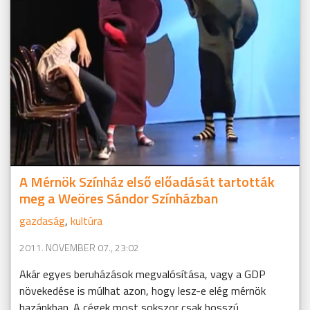
A Mérnök Színház első előadását tartották
meg a Weöres Sándor Színházban
gazdaság
,
kultúra
2011. NOVEMBER 07., 23:02
Akár egyes beruházások megvalósítása, vagy a GDP
növekedése is múlhat azon, hogy lesz-e elég mérnök
hazánkban. A cégek most sokszor csak hosszú