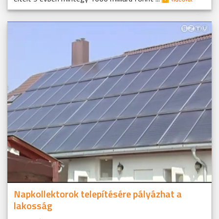
Napkollektorok telepítésére pályázhat a
lakosság