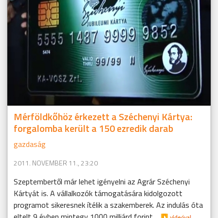
Mérföldkőhöz érkezett a Széchenyi Kártya:
forgalomba került a 150 ezredik darab
gazdaság
2011. NOVEMBER 11., 23:20
Szeptembertől már lehet igényelni az Agrár Széchenyi
Kártyát is. A vállalkozók támogatására kidolgozott
programot sikeresnek ítélik a szakemberek. Az indulás óta
eltelt 9 évben mintegy 1000 milliárd forint ...