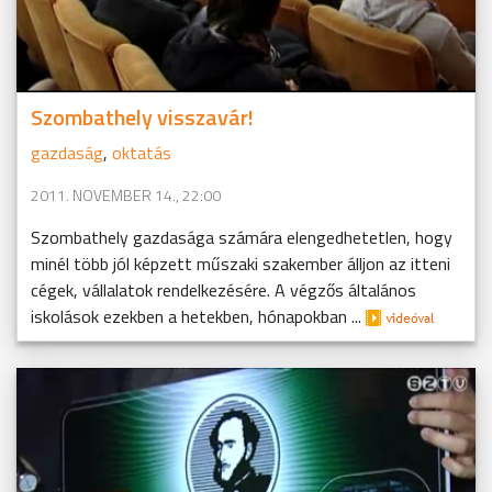
Szombathely visszavár!
gazdaság
,
oktatás
2011. NOVEMBER 14., 22:00
Szombathely gazdasága számára elengedhetetlen, hogy
minél több jól képzett műszaki szakember álljon az itteni
cégek, vállalatok rendelkezésére. A végzős általános
iskolások ezekben a hetekben, hónapokban ...