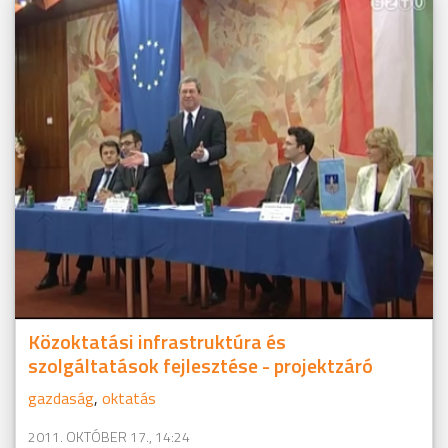
Közoktatási infrastruktúra és
szolgáltatások fejlesztése - projektzáró
gazdaság
,
oktatás
2011. OKTÓBER 17., 14:24