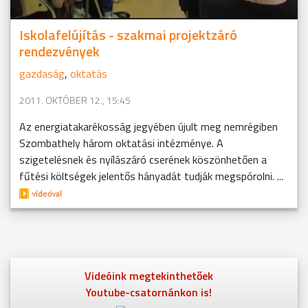
Iskolafelújítás - szakmai projektzáró
rendezvények
gazdaság
,
oktatás
2011. OKTÓBER 12., 15:45
Az energiatakarékosság jegyében újult meg nemrégiben
Szombathely három oktatási intézménye. A
szigetelésnek és nyílászáró cserének köszönhetően a
fűtési költségek jelentős hányadát tudják megspórolni. ...
Videóink megtekinthetőek
Youtube-csatornánkon is!