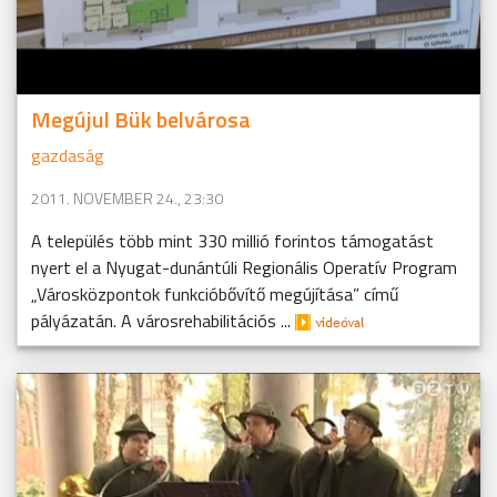
Megújul Bük belvárosa
gazdaság
2011. NOVEMBER 24., 23:30
A település több mint 330 millió forintos támogatást
nyert el a Nyugat-dunántúli Regionális Operatív Program
„Városközpontok funkcióbővítő megújítása” című
pályázatán. A városrehabilitációs ...