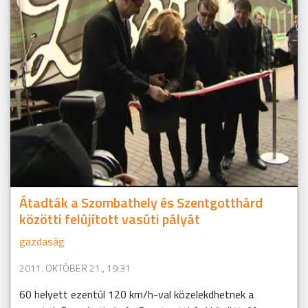
Átadták a Szombathely és Szentgotthárd
közötti felújított vasúti pályát
gazdaság
2011. OKTÓBER 21., 19:31
60 helyett ezentúl 120 km/h-val közelekdhetnek a