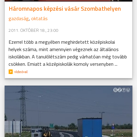
Háromnapos képzési vásár Szombathelyen
gazdaság
,
oktatás
2011. OKTÓBER 18., 23:00
Ezerrel több a megyében meghirdetett középiskolai
helyek száma, mint amennyien végeznek az általános
iskolákban. A tanulólétszám pedig várhatóan még tovább
csökken. Emiatt a középiskolák komoly versenyben ...