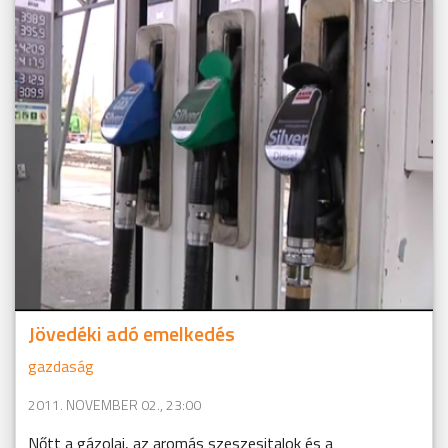
Jövedéki adó emelkedés
gazdaság
2011. NOVEMBER 02., 23:00
Nőtt a gázolaj, az aromás szeszesitalok és a