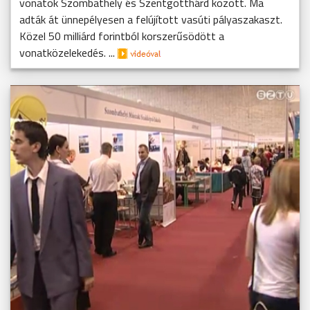
vonatok Szombathely és Szentgotthárd között. Ma
adták át ünnepélyesen a felújított vasúti pályaszakaszt.
Közel 50 milliárd forintból korszerűsödött a
vonatközelekedés. ...