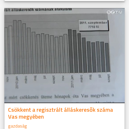
Csökkent a regisztrált álláskeresők száma
Vas megyében
gazdaság