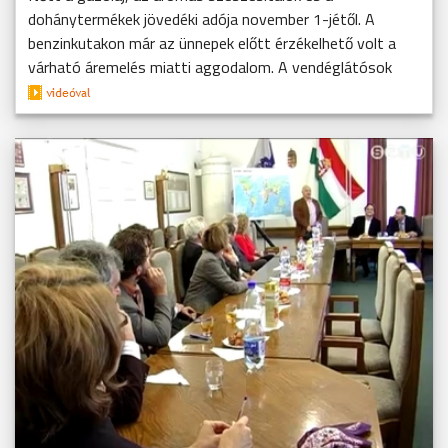
dohánytermékek jövedéki adója november 1-jétől. A
benzinkutakon már az ünnepek előtt érzékelhető volt a
várható áremelés miatti aggodalom. A vendéglátósok