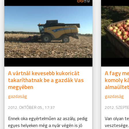
A vártnál kevesebb kukoricát
A fagy mel
takaríthatnak be a gazdák Vas
komoly ká
megyében
almaülte
gazdaság
gazdaság
2012. OKTÓBER 05., 17:37
2012. SZEPTE
Ennek oka egyértelműen az aszály, pedig
Van olyan te
egyes helyeken még a nyár végén is jó
vesztesége. 