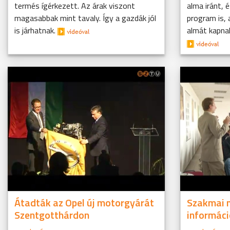
termés ígérkezett. Az árak viszont
alma iránt, 
magasabbak mint tavaly. Így a gazdák jól
program is,
is járhatnak.
almát kapna
Átadták az Opel új motorgyárát
Szakmai 
Szentgotthárdon
informáci