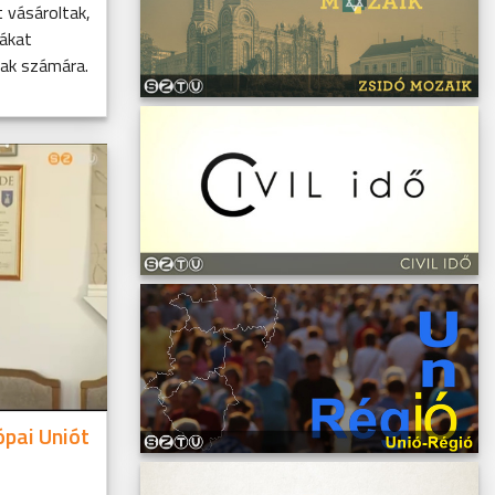
t vásároltak,
lákat
rak számára.
ópai Uniót