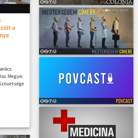
i
zólt a
énye
Tanács
 Vas Megyei
 Szövetsége