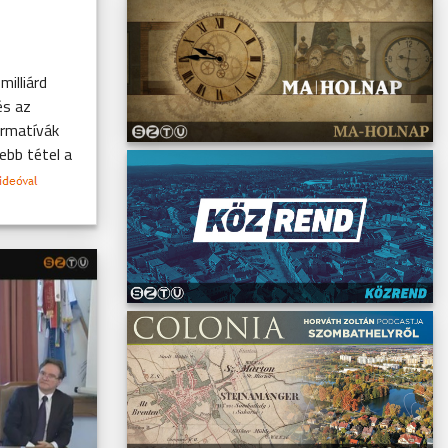
illiárd
és az
ormatívák
sebb tétel a