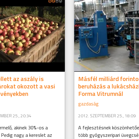
lett az aszály is
Másfél milliárd forint
rokat okozott a vasi
beruházás a lukácshá
tvényekben
Forma Vitrumnál
gazdaság
MBER 25., 20:34
2012. SZEPTEMBER 25., 18:09
rmelő, akinek 30%-os a
A fejlesztésnek köszönhető
Pedig nagy a kereslet az
több gyógyszeripari üvegcsé