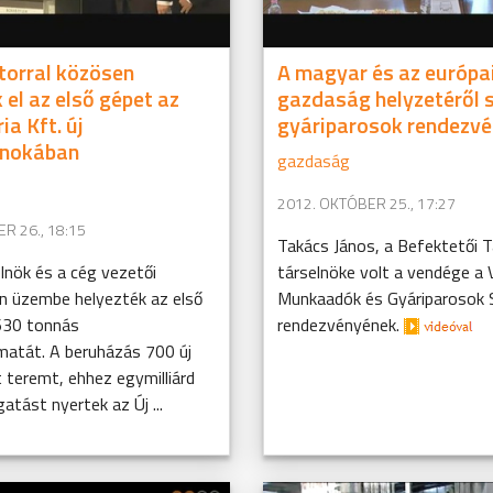
torral közösen
A magyar és az európa
 el az első gépet az
gazdaság helyzetéről s
ia Kft. új
gyáriparosok rendezv
nokában
gazdaság
2012. OKTÓBER 25., 17:27
R 26., 18:15
Takács János, a Befektetői 
lnök és a cég vezetői
társelnöke volt a vendége a
n üzembe helyezték az első
Munkaadók és Gyáriparosok
630 tonnás
rendezvényének.
matát. A beruházás 700 új
 teremt, ehhez egymilliárd
atást nyertek az Új ...