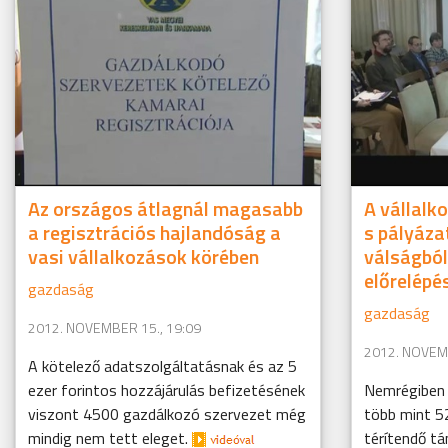
Az országos átlagnál magasabb
A vállalk
a regisztrációs hajlandóság a
s pályáza
vasi vállalkozások körében
válságból
előrelépé
gazdaság
gazdaság
2012. NOVEMBER 15., 19:09
2012. NOVEMB
A kötelező adatszolgáltatásnak és az 5
ezer forintos hozzájárulás befizetésének
Nemrégiben 
viszont 4500 gazdálkozó szervezet még
több mint 52
mindig nem tett eleget.
térítendő t