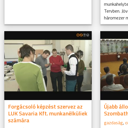
munkahelyte
Tervben. Jö
háromezer mil
Forgácsoló képzést szervez az
Újabb áll
LUK Savaria Kft. munkanélküliek
Szombath
számára
gazdaság
,
o