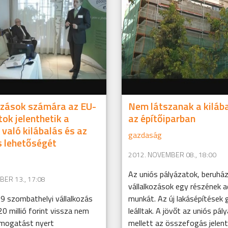
ozások számára az EU-
Nem látszanak a kilába
tok jelenthetik a
az építőiparban
 való kilábalás és az
gazdaság
s lehetőségét
2012. NOVEMBER 08., 18:00
Az uniós pályázatok, beruhá
ER 13., 17:08
vállalkozások egy részének 
9 szombathelyi vállalkozás
munkát. Az új lakásépítések g
0 millió forint vissza nem
leálltak. A jövőt az uniós pál
ámogatást nyert
mellett az összefogás jelent