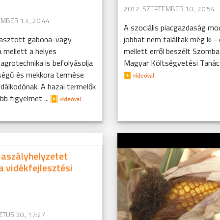
2012. SZEPTEMBER 10., 20:54
MBER 13., 20:44
A szociális piacgazdaság mod
lasztott gabona-vagy
jobbat nem találtak még ki -
a mellett a helyes
mellett erről beszélt Szomba
agrotechnika is befolyásolja
Magyar Költségvetési Tanács
ségű és mekkora termése
dálkodónak. A hazai termelők
b figyelmet ...
aszályhelyzetet
a vidékfejlesztési
TUS 30., 17:27