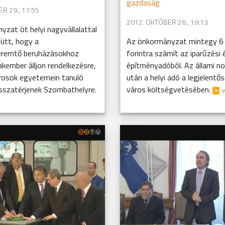
gazdaság
R 29., 17:55
2012. OKTÓBER 26., 19:13
zat öt helyi nagyvállalattal
ütt, hogy a
Az önkormányzat mintegy 6 m
eremtő beruházásokhoz
forintra számít az iparűzési 
kember álljon rendelkezésre,
építményadóból. Az állami n
rosok egyetemein tanuló
után a helyi adó a legjelentő
sszatérjenek Szombathelyre.
város költségvetésében.