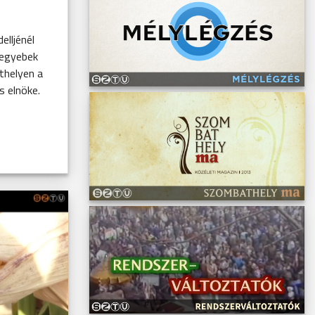
elljénél
 egyebek
thelyen a
 elnöke.