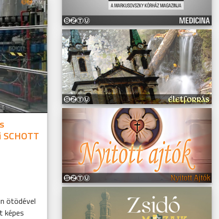
os
zi SCHOTT
en ötödével
t képes