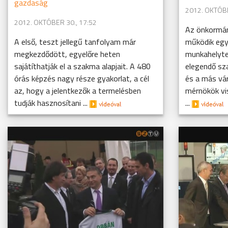
gazdaság
2012. OKTÓBE
2012. OKTÓBER 30., 17:52
Az önkormány
A első, teszt jellegű tanfolyam már
működik egy
megkezdődött, egyelőre heten
munkahelyt
sajátíthatják el a szakma alapjait. A 480
elegendő sza
órás képzés nagy része gyakorlat, a cél
és a más vá
az, hogy a jelentkezők a termelésben
mérnökök vi
tudják hasznosítani ...
...