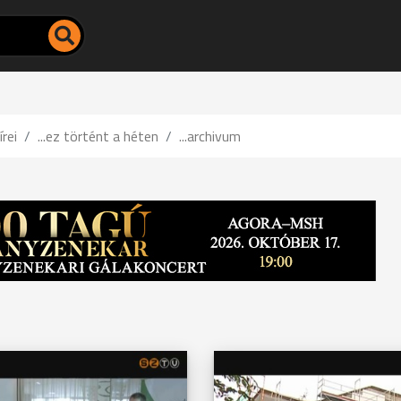
írei
...ez történt a héten
...archivum