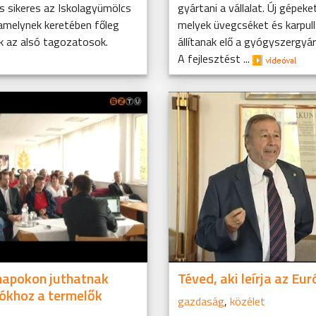
és sikeres az Iskolagyümölcs
gyártani a vállalat. Új gépeke
 amelynek keretében főleg
melyek üvegcséket és karpul
k az alsó tagozatosok.
állítanak elő a gyógyszergyá
A fejlesztést ...
napokon juthatnak
Téved, aki leírja az Eur
ókhoz a termelők
gazdaság
,
közélet