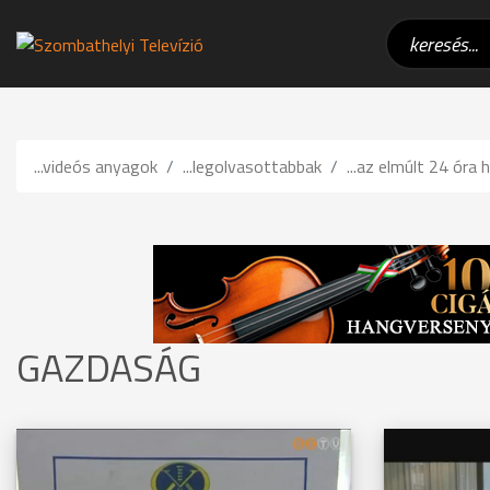
...videós anyagok
...legolvasottabbak
...az elmúlt 24 óra h
GAZDASÁG