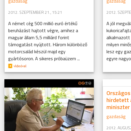
gazdaság
gazdaság
2012. SZEPTEMBER 21., 15:21
2012. SZEPTE
A német cég 500 millió euró értékű
A jól megvá
beruházást hajtott végre, amihez a
kukoricafajt
magyar állam 5,5 milliárd forint
alkalmazott 
támogatást nyújtott. Három különböző
milyen minő
motorcsalád készül majd egy
lesz egy gaz
gyártósoron. A sikeres próbaüzem ...
egyre nagyob
Országos 
hirdetett 
miniszter
gazdaság
2012. AUGUSZ