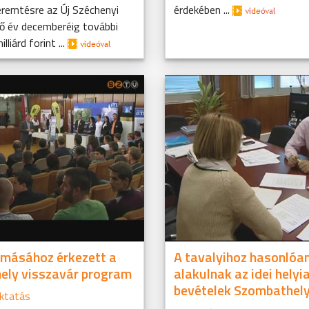
remtésre az Új Széchenyi
érdekében ...
vő év decemberéig további
liárd forint ...
omásához érkezett a
A tavalyihoz hasonlóa
ely visszavár program
alakulnak az idei helyi
bevételek Szombathel
ktatás