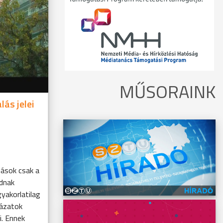
MŰSORAINK
lás jelei
zások csak a
adnak
yakorlatilag
yázatok
i. Ennek