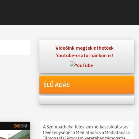
Videóink megtekinthetőek
Youtube-csatornánkon is!
ÉLŐ ADÁS