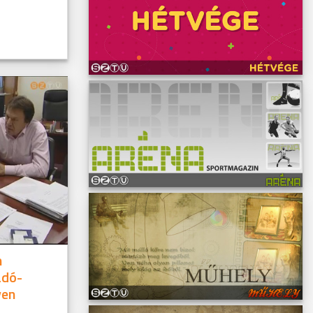
n
adó-
yen