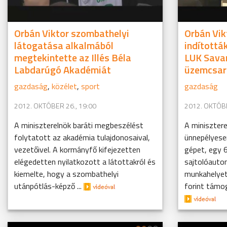
Orbán Viktor szombathelyi
Orbán Vik
látogatása alkalmából
indították
megtekintette az Illés Béla
LUK Savar
Labdarúgó Akadémiát
üzemcsar
gazdaság
,
közélet
,
sport
gazdaság
2012. OKTÓBER 26., 19:00
2012. OKTÓBE
A miniszterelnök baráti megbeszélést
A minisztere
folytatott az akadémia tulajdonosaival,
ünnepélyese
vezetőivel. A kormányfő kifejezetten
gépet, egy 
elégedetten nyilatkozott a látottakról és
sajtolóauto
kiemelte, hogy a szombathelyi
munkahelyet
utánpótlás-képző ...
forint támog