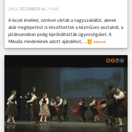
2012. DECEMBER 04., 17:45
A kicsik énekkel, zenével várták a nagyszakállút, akinek
akár meglepetést is készíthettek a kézműves asztalnál, a
játáksarokban pedig kipróbálhatták ügyességüket. A
Mikulás mindenkinek adott ajándékot, ...