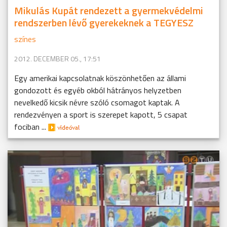
Mikulás Kupát rendezett a gyermekvédelmi
rendszerben lévő gyerekeknek a TEGYESZ
színes
2012. DECEMBER 05., 17:51
Egy amerikai kapcsolatnak köszönhetően az állami
gondozott és egyéb okból hátrányos helyzetben
nevelkedő kicsik névre szóló csomagot kaptak. A
rendezvényen a sport is szerepet kapott, 5 csapat
fociban ...