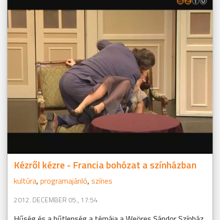
Kézről kézre - Francia bohózat a színházban
kultúra
,
programajánló
,
színes
2012. DECEMBER 05., 17:54
Hűség és a hűtlenség a témája a Weöres Sándor Színház