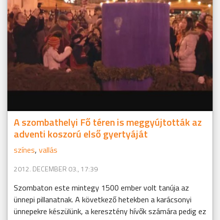
A szombathelyi Fő téren is meggyújtották az
adventi koszorú első gyertyáját
színes
,
vallás
2012. DECEMBER 03., 17:39
Szombaton este mintegy 1500 ember volt tanúja az
ünnepi pillanatnak. A következő hetekben a karácsonyi
ünnepekre készülünk, a keresztény hívők számára pedig ez