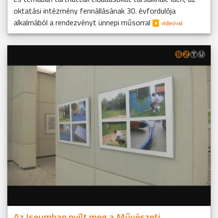
oktatási intézmény fennállásának 30. évfordulója
alkalmából a rendezvényt ünnepi műsorral
Az Iseumban nyílt meg a Művészeti