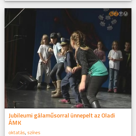
Jubileumi gálaműsorral ünnepelt az Oladi
ÁMK
oktatás
,
színes