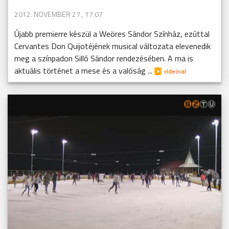
2012. NOVEMBER 27., 17:07
Újabb premierre készül a Weöres Sándor Színház, ezúttal
Cervantes Don Quijotéjének musical változata elevenedik
meg a színpadon Silló Sándor rendezésében. A ma is
aktuális történet a mese és a valóság ...