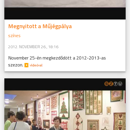
Megnyitott a Műjégpálya
színes
2012. NOVEMBER 26., 18:16
November 25-én megkezdődött a 2012-2013-as
szezon.