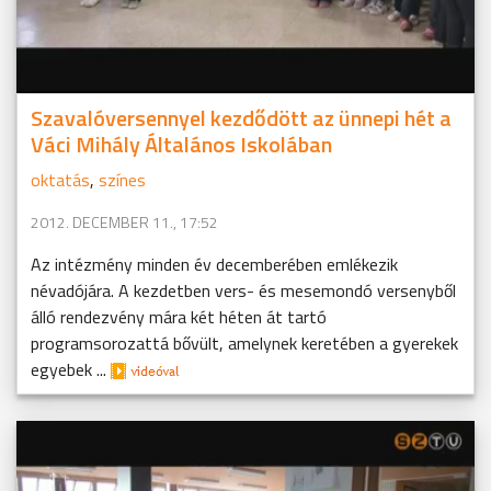
Szavalóversennyel kezdődött az ünnepi hét a
Váci Mihály Általános Iskolában
oktatás
,
színes
2012. DECEMBER 11., 17:52
Az intézmény minden év decemberében emlékezik
névadójára. A kezdetben vers- és mesemondó versenyből
álló rendezvény mára két héten át tartó
programsorozattá bővült, amelynek keretében a gyerekek
egyebek ...