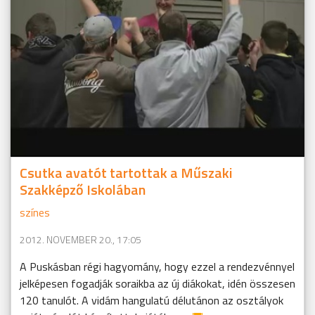
Csutka avatót tartottak a Műszaki
Szakképző Iskolában
színes
2012. NOVEMBER 20., 17:05
A Puskásban régi hagyomány, hogy ezzel a rendezvénnyel
jelképesen fogadják soraikba az új diákokat, idén összesen
120 tanulót. A vidám hangulatú délutánon az osztályok