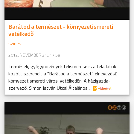
Barátod a természet - környezetismereti
vetélkedő
színes
2012. NOVEMBER 21., 17:59
Termések, gyógynövények felismerése is a feladatok
között szerepelt a "Barátod a természet" elnevezésű
környezetismereti városi vetélkedőn. A házigazda-
szervező, Simon István Utcai Általános ...