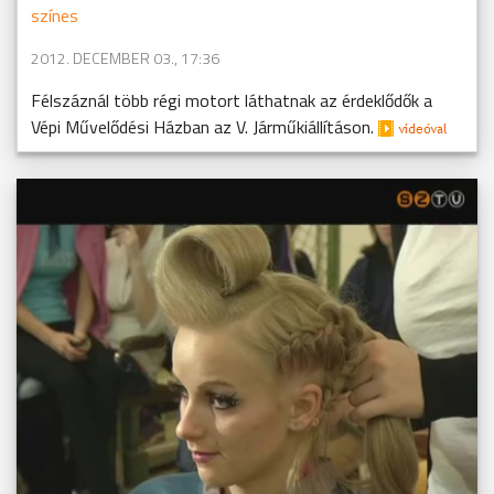
színes
2012. DECEMBER 03., 17:36
Félszáznál több régi motort láthatnak az érdeklődők a
Vépi Művelődési Házban az V. Járműkiállításon.