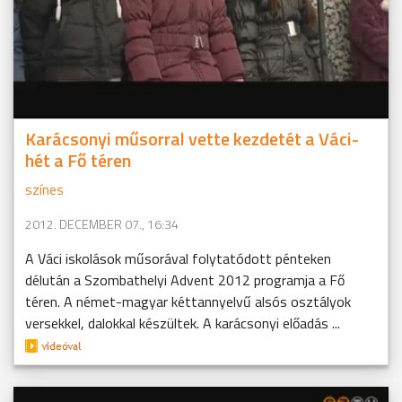
Karácsonyi műsorral vette kezdetét a Váci-
hét a Fő téren
színes
2012. DECEMBER 07., 16:34
A Váci iskolások műsorával folytatódott pénteken
délután a Szombathelyi Advent 2012 programja a Fő
téren. A német-magyar kéttannyelvű alsós osztályok
versekkel, dalokkal készültek. A karácsonyi előadás ...