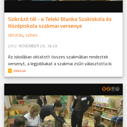
Szikrázó tél - a Teleki Blanka Szakiskola és
Középiskola szakmai versenye
oktatás
,
színes
2012. NOVEMBER 29., 18:29
Az iskolában oktatott összes szakmában rendeztek
versenyt, a legjobbakat a szakmai zsűri választotta ki.