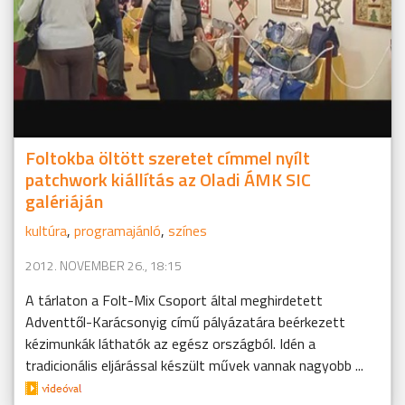
Foltokba öltött szeretet címmel nyílt
patchwork kiállítás az Oladi ÁMK SIC
galériáján
kultúra
,
programajánló
,
színes
2012. NOVEMBER 26., 18:15
A tárlaton a Folt-Mix Csoport által meghirdetett
Adventtől-Karácsonyig című pályázatára beérkezett
kézimunkák láthatók az egész országból. Idén a
tradicionális eljárással készült művek vannak nagyobb ...