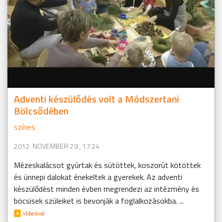
Adventi készülődés volt a Módszertani
Bölcsődében
színes
2012. NOVEMBER 29., 17:24
Mézeskalácsot gyúrtak és sütöttek, koszorút kötöttek
és ünnepi dalokat énekeltek a gyerekek. Az adventi
készülődést minden évben megrendezi az intézmény és
böcsisek szüleiket is bevonják a foglalkozásokba. ...