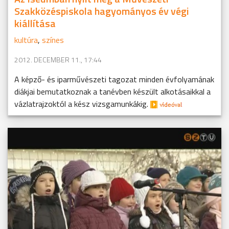
Szakközéspiskola hagyományos év végi
kiállítása
kultúra
,
színes
2012. DECEMBER 11., 17:44
A képző- és iparművészeti tagozat minden évfolyamának
diákjai bemutatkoznak a tanévben készült alkotásaikkal a
vázlatrajzoktól a kész vizsgamunkákig.