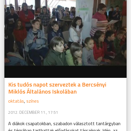
Kis tudós napot szerveztek a Bercsényi
Miklós Általános Iskolában
oktatás
,
színes
2012. DECEMBER 11., 17:51
A diákok csapatokban, szabadon választott tantárgyban
és témában tarthattak előadásokat társaiknak. Idén, az