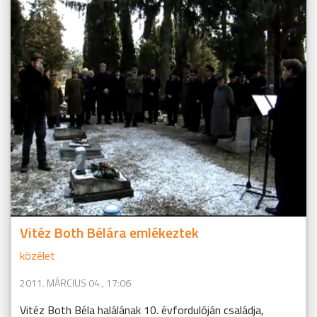
Vitéz Both Bélára emlékeztek
közélet
2011. MÁRCIUS 04., 17:06
Vitéz Both Béla halálának 10. évfordulóján családja,