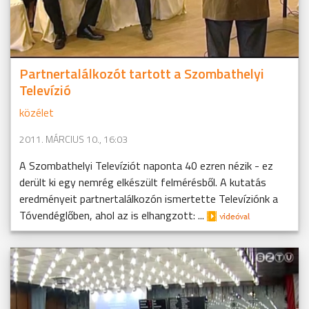
Partnertalálkozót tartott a Szombathelyi
Televízió
közélet
2011. MÁRCIUS 10., 16:03
A Szombathelyi Televíziót naponta 40 ezren nézik - ez
derült ki egy nemrég elkészült felmérésből. A kutatás
eredményeit partnertalálkozón ismertette Televíziónk a
Tóvendéglőben, ahol az is elhangzott: ...