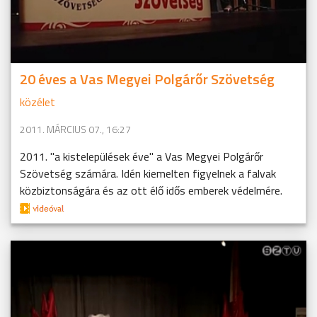
20 éves a Vas Megyei Polgárőr Szövetség
közélet
2011. MÁRCIUS 07., 16:27
2011. "a kistelepülések éve" a Vas Megyei Polgárőr
Szövetség számára. Idén kiemelten figyelnek a falvak
közbiztonságára és az ott élő idős emberek védelmére.