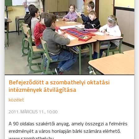
Befejeződött a szombathelyi oktatási
intézmények átvilágítása
közélet
2011. MÁRCIUS 11., 10:00
A 90 oldalas szakértői anyag, amely összegzi a felmérés
eredményét a város honlapján bárki számára elérhető.
www.szombathely.hu