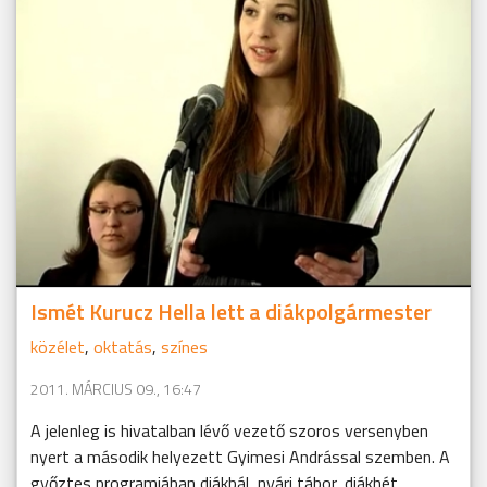
Ismét Kurucz Hella lett a diákpolgármester
közélet
,
oktatás
,
színes
2011. MÁRCIUS 09., 16:47
A jelenleg is hivatalban lévő vezető szoros versenyben
nyert a második helyezett Gyimesi Andrással szemben. A
győztes programjában diákbál, nyári tábor, diákhét