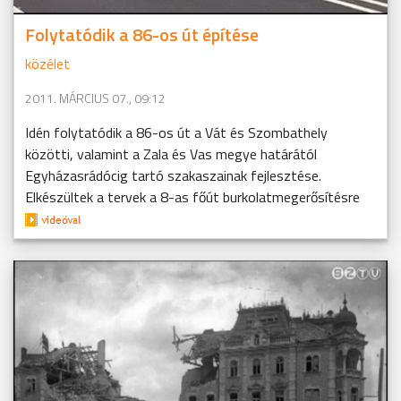
Folytatódik a 86-os út építése
közélet
2011. MÁRCIUS 07., 09:12
Idén folytatódik a 86-os út a Vát és Szombathely
közötti, valamint a Zala és Vas megye határától
Egyházasrádócig tartó szakaszainak fejlesztése.
Elkészültek a tervek a 8-as főút burkolatmegerősítésre