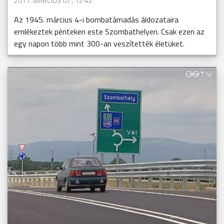
2011. MÁRCIUS 07., 12:42
Az 1945. március 4-i bombatámadás áldozataira
emlékeztek pénteken este Szombathelyen. Csak ezen az
egy napon több mint 300-an veszítették életüket.