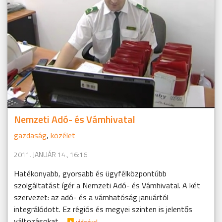
Nemzeti Adó- és Vámhivatal
gazdaság
,
közélet
2011. JANUÁR 14., 16:16
Hatékonyabb, gyorsabb és ügyfélközpontúbb
szolgáltatást ígér a Nemzeti Adó- és Vámhivatal. A két
szervezet: az adó- és a vámhatóság januártól
integrálódott. Ez régiós és megyei szinten is jelentős
változásokat ...