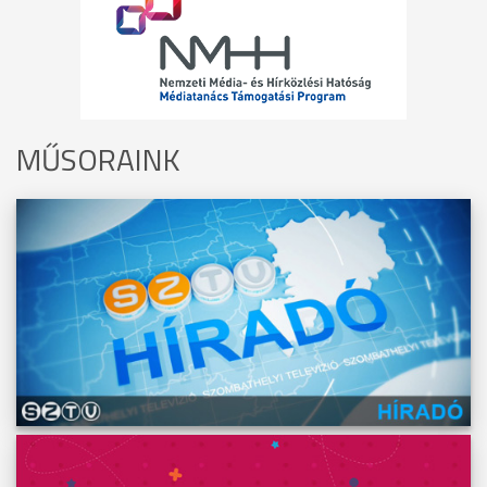
MŰSORAINK