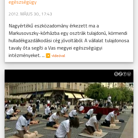
egészségügy
2012. MÁJUS 30., 17:43
Nagyértékű eszközadomány érkezett ma a
Markusovszky-kórházba egy osztrák tulajdonú, körmendi
hulladékgazdálkodási cég jóvoltából. A vállalat tulajdonosa
tavaly óta segíti a Vas megyei egészségügyi
intézményeket. ...