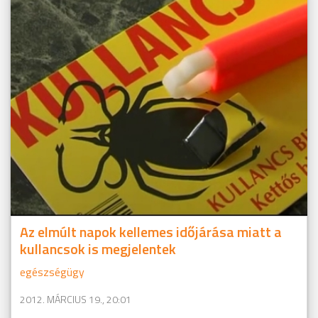
Az elmúlt napok kellemes időjárása miatt a
kullancsok is megjelentek
egészségügy
2012. MÁRCIUS 19., 20:01