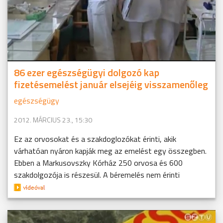
86 ezer egészségügyi dolgozó kap
fizetésemelést január elsejéig visszamenőleg
egészségügy
2012. MÁRCIUS 23., 15:30
Ez az orvosokat és a szakdoglozókat érinti, akik
várhatóan nyáron kapják meg az emelést egy összegben.
Ebben a Markusovszky Kórház 250 orvosa és 600
szakdolgozója is részesül. A béremelés nem érinti