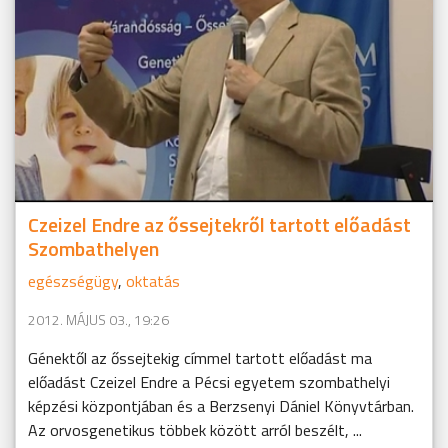
Czeizel Endre az őssejtekről tartott előadást
Szombathelyen
egészségügy
,
oktatás
2012. MÁJUS 03., 19:26
Génektől az őssejtekig címmel tartott előadást ma
előadást Czeizel Endre a Pécsi egyetem szombathelyi
képzési központjában és a Berzsenyi Dániel Könyvtárban.
Az orvosgenetikus többek között arról beszélt, ...