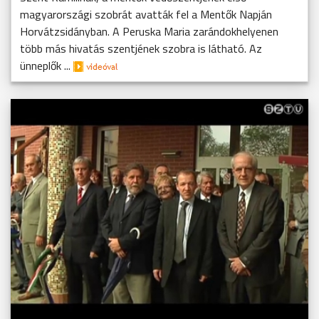
magyarországi szobrát avatták fel a Mentők Napján
Horvátzsidányban. A Peruska Maria zarándokhelyenen
több más hivatás szentjének szobra is látható. Az
ünneplők ...