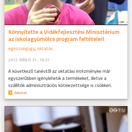
Könnyítette a Vidékfejlesztési Minisztérium
az iskolagyümölcs program feltételeit
egészségügy
,
oktatás
2012. MÁJUS 31., 18:31
A következő tanévtől az oktatási intézményke már
egyszerűbben igénylehetik a termékeket, illetve a
szállítók adminisztrációs kötelezettsége is csökken.