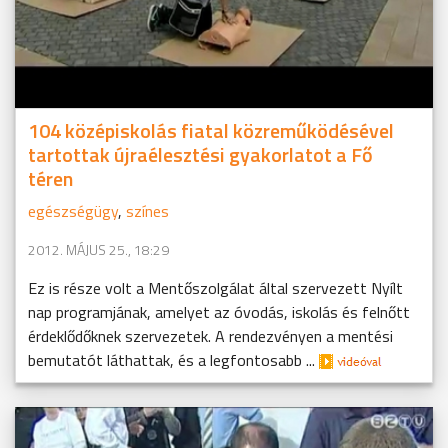
104 középiskolás fiatal közreműködésével
tartottak újraélesztési gyakorlatot a Fő
téren
egészségügy
,
színes
2012. MÁJUS 25., 18:29
Ez is része volt a Mentőszolgálat által szervezett Nyílt
nap programjának, amelyet az óvodás, iskolás és felnőtt
érdeklődőknek szervezetek. A rendezvényen a mentési
bemutatót láthattak, és a legfontosabb ...