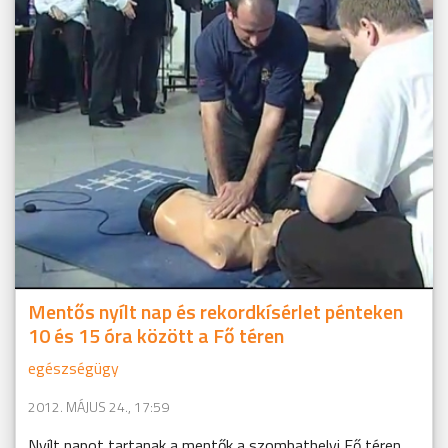
Mentős nyílt nap és rekordkísérlet pénteken
10 és 15 óra között a Fő téren
egészségügy
2012. MÁJUS 24., 17:59
Nyílt napot tartanak a mentők a szombathelyi Fő téren.