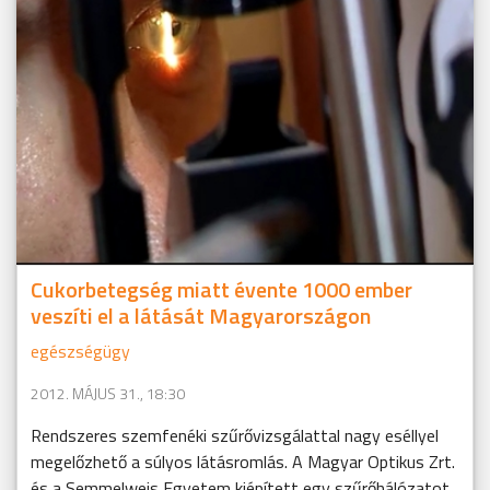
Cukorbetegség miatt évente 1000 ember
veszíti el a látását Magyarországon
egészségügy
2012. MÁJUS 31., 18:30
Rendszeres szemfenéki szűrővizsgálattal nagy eséllyel
megelőzhető a súlyos látásromlás. A Magyar Optikus Zrt.
és a Semmelweis Egyetem kiépített egy szűrőhálózatot,