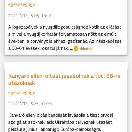
egészségügy
2012. ÁPRILIS 26., 18:18
A jogszabályok a nyugdíjjogosultsághoz kötik az ellátást,
s mivel a nyugdíjkorhatár folyamatosan nőtt az elmúlt
években, a törvényt is ehhez igazítanák. Az intézkedéssel
a 60-61 évesek rosszul járnak, ...
Kanyaró elleni oltást javasolnak a foci EB-re
utazóknak
egészségügy
2012. ÁPRILIS 25., 17:39
Kanyaró elleni oltás beadását javasolja a tisztiorvosi
szolgálat azoknak, akik Ukrajnába terveznek utazást
például a júniusi labdarúgó Európa-bajnokságra.