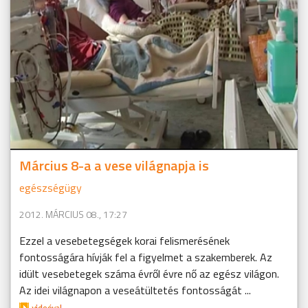
Március 8-a a vese világnapja is
egészségügy
2012. MÁRCIUS 08., 17:27
Ezzel a vesebetegségek korai felismerésének
fontosságára hívják fel a figyelmet a szakemberek. Az
idült vesebetegek száma évről évre nő az egész világon.
Az idei világnapon a veseátültetés fontosságát ...