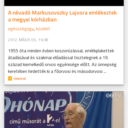
A névadó Markusovszky Lajosra emlékeztek
a megyei kórházban
egészségügy
,
közélet
2012. MÁJUS 03., 19:38
1955 óta minden évben koszorúzással, emlékplakettek
átadásával és szakmai előadással tisztelegnek a 19.
század kiemelkedő orvos egyénisége előtt. Az ünnepség
keretében hirdették ki a főorvosi és másodorvosi ...