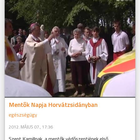
Mentők Napja Horvátzsidányban
egészségügy
2012. MÁJUS 07., 17:36
Szent Kamillnak, a mentők védőszentjének első