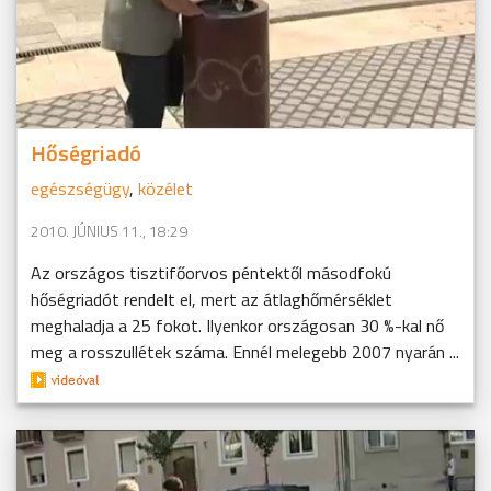
Hőségriadó
egészségügy
,
közélet
2010. JÚNIUS 11., 18:29
Az országos tisztifőorvos péntektől másodfokú
hőségriadót rendelt el, mert az átlaghőmérséklet
meghaladja a 25 fokot. Ilyenkor országosan 30 %-kal nő
meg a rosszullétek száma. Ennél melegebb 2007 nyarán ...