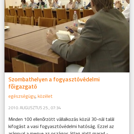
Szombathelyen a fogyasztóvédelmi
főigazgató
egészségügy
,
közélet
2010. AUGUSZTUS 25., 07:34
Minden 100 ellenőrzött vállalkozás közül 30-nál talál
kifogást a vasi fogyasztóvédelmi hatóság. Ezzel az
aránnyal a megye az oszágos átlag alatt marad -