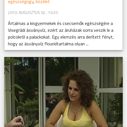
egészségügy
,
közélet
2010. AUGUSZTUS 02., 10:20
Ártalmas a kisgyermekek és csecsemők egészségére a
Visegrádi ásványvíz, ezért az áruházak sorra veszik le a
polcokról a palackokat. Egy elemzés arra derített fényt,
hogy az ásványvíz flouridtartalma olyan ...