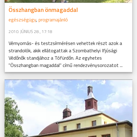
Összhangban önmagaddal
egészségügy
,
programajánló
2010. JÚNIUS 28., 17:18
Vérnyomás- és testzsírmérésen vehettek részt azok a
strandolók, akik ellátogattak a Szombathelyi Ifjúsági
Védőnők standjához a Tófürdőn. Az egyhetes
"Összhangban magaddal" című rendezvénysorozatot ...