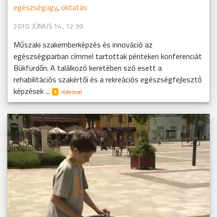
egészségügy
,
oktatás
2010. JÚNIUS 14., 12:39
Műszaki szakemberképzés és innováció az
egészségiparban címmel tartottak pénteken konferenciát
Bükfürdőn. A találkozó keretében szó esett a
rehabilitációs szakértői és a rekreációs egészségfejlesztő
képzések ...