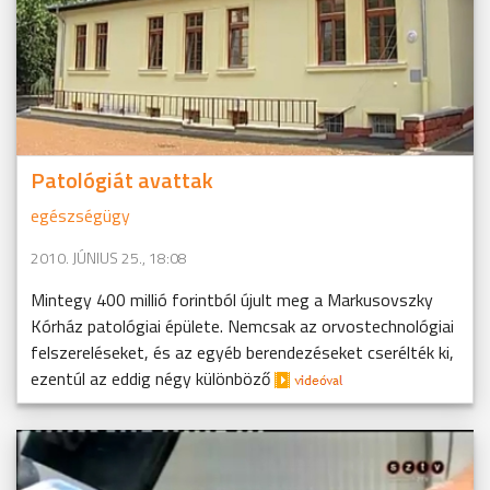
Patológiát avattak
egészségügy
2010. JÚNIUS 25., 18:08
Mintegy 400 millió forintból újult meg a Markusovszky
Kórház patológiai épülete. Nemcsak az orvostechnológiai
felszereléseket, és az egyéb berendezéseket cserélték ki,
ezentúl az eddig négy különböző