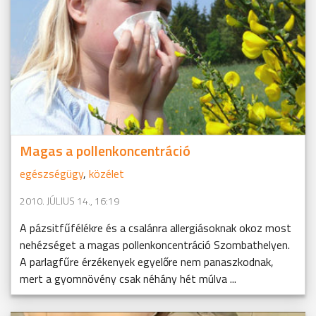
Magas a pollenkoncentráció
egészségügy
,
közélet
2010. JÚLIUS 14., 16:19
A pázsitfűfélékre és a csalánra allergiásoknak okoz most
nehézséget a magas pollenkoncentráció Szombathelyen.
A parlagfűre érzékenyek egyelőre nem panaszkodnak,
mert a gyomnövény csak néhány hét múlva ...