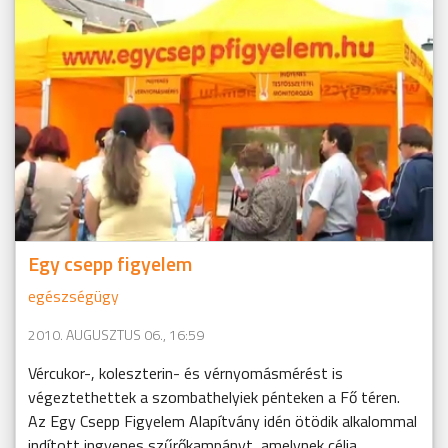
Egy csepp figyelem
egészségügy
2010. AUGUSZTUS 06., 16:59
Vércukor-, koleszterin- és vérnyomásmérést is
végeztethettek a szombathelyiek pénteken a Fő téren.
Az Egy Csepp Figyelem Alapítvány idén ötödik alkalommal
indított ingyenes szűrőkampányt, amelynek célja, ...