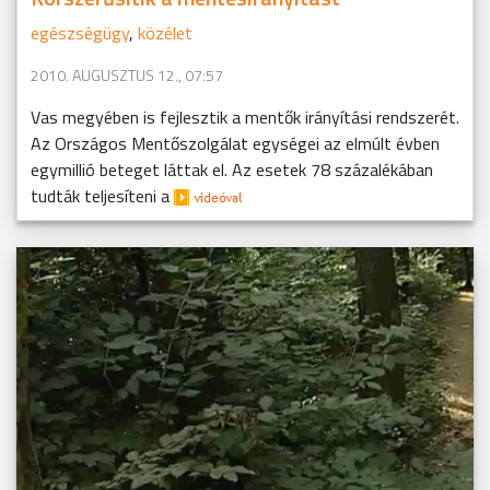
egészségügy
,
közélet
2010. AUGUSZTUS 12., 07:57
Vas megyében is fejlesztik a mentők irányítási rendszerét.
Az Országos Mentőszolgálat egységei az elmúlt évben
egymillió beteget láttak el. Az esetek 78 százalékában
tudták teljesíteni a