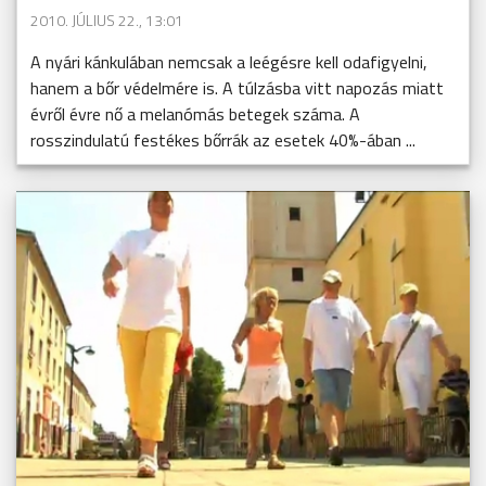
2010. JÚLIUS 22., 13:01
A nyári kánkulában nemcsak a leégésre kell odafigyelni,
hanem a bőr védelmére is. A túlzásba vitt napozás miatt
évről évre nő a melanómás betegek száma. A
rosszindulatú festékes bőrrák az esetek 40%-ában ...