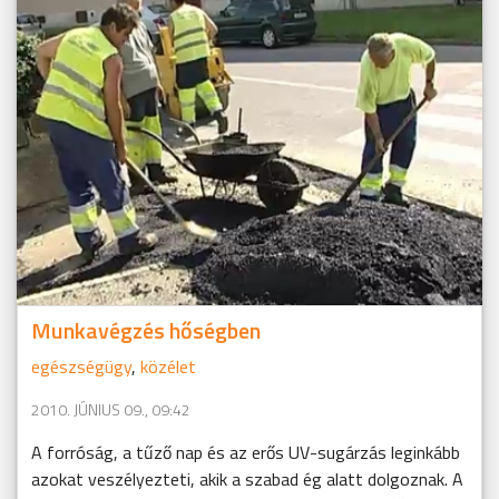
Munkavégzés hőségben
egészségügy
,
közélet
2010. JÚNIUS 09., 09:42
A forróság, a tűző nap és az erős UV-sugárzás leginkább
azokat veszélyezteti, akik a szabad ég alatt dolgoznak. A