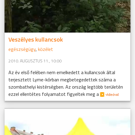
Veszélyes kullancsok
egészségügy
,
közélet
2010. AUGUSZTUS 11., 10:00
Az év első felében nem emelkedett a kullancsok által
terjesztett Lyme-kórban megbetegedettek száma a
szombathelyi kistérségben. Az ország legtöbb területén
ezzel ellentétes folyamatot figyeltek meg a