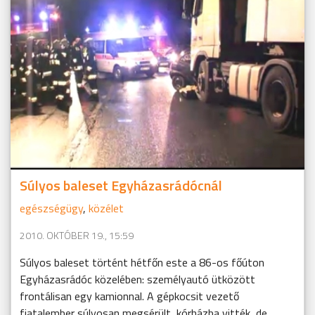
Súlyos baleset Egyházasrádócnál
egészségügy
,
közélet
2010. OKTÓBER 19., 15:59
Súlyos baleset történt hétfőn este a 86-os főúton
Egyházasrádóc közelében: személyautó ütközött
frontálisan egy kamionnal. A gépkocsit vezető
fiatalember súlyosan megsérült, kórházba vitték, de