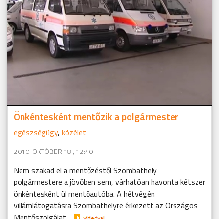
Önkéntesként mentőzik a polgármester
egészségügy
,
közélet
2010. OKTÓBER 18., 12:40
Nem szakad el a mentőzéstől Szombathely
polgármestere a jövőben sem, várhatóan havonta kétszer
önkéntesként ül mentőautóba. A hétvégén
villámlátogatásra Szombathelyre érkezett az Országos
Mentőszolgálat ...