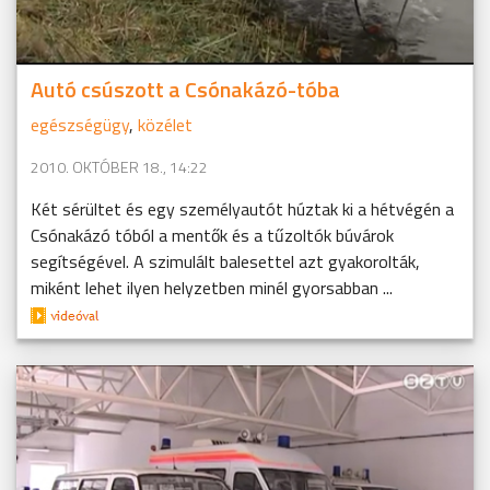
Autó csúszott a Csónakázó-tóba
egészségügy
,
közélet
2010. OKTÓBER 18., 14:22
Két sérültet és egy személyautót húztak ki a hétvégén a
Csónakázó tóból a mentők és a tűzoltók búvárok
segítségével. A szimulált balesettel azt gyakorolták,
miként lehet ilyen helyzetben minél gyorsabban ...