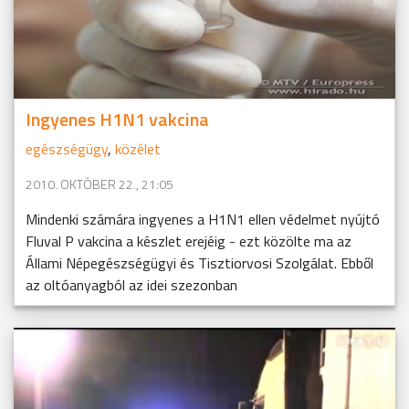
Ingyenes H1N1 vakcina
egészségügy
,
közélet
2010. OKTÓBER 22., 21:05
Mindenki számára ingyenes a H1N1 ellen védelmet nyújtó
Fluval P vakcina a készlet erejéig - ezt közölte ma az
Állami Népegészségügyi és Tisztiorvosi Szolgálat. Ebből
az oltóanyagból az idei szezonban