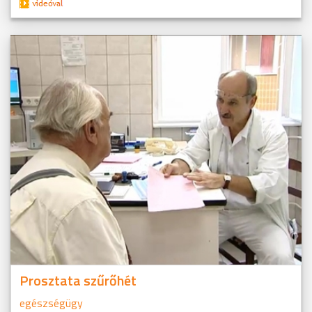
Prosztata szűrőhét
egészségügy