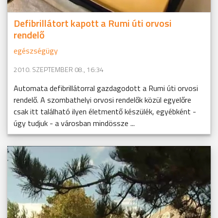
Defibrillátort kapott a Rumi úti orvosi
rendelő
egészségügy
2010. SZEPTEMBER 08., 16:34
Automata defibrillátorral gazdagodott a Rumi úti orvosi
rendelő. A szombathelyi orvosi rendelők közül egyelőre
csak itt található ilyen életmentő készülék, egyébként -
úgy tudjuk - a városban mindössze ...