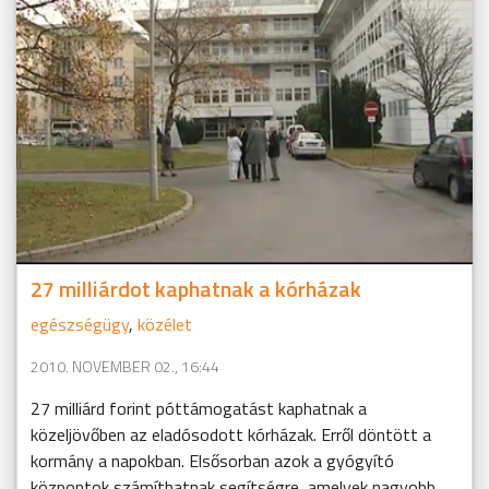
27 milliárdot kaphatnak a kórházak
egészségügy
,
közélet
2010. NOVEMBER 02., 16:44
27 milliárd forint póttámogatást kaphatnak a
közeljövőben az eladósodott kórházak. Erről döntött a
kormány a napokban. Elsősorban azok a gyógyító
központok számíthatnak segítségre, amelyek nagyobb