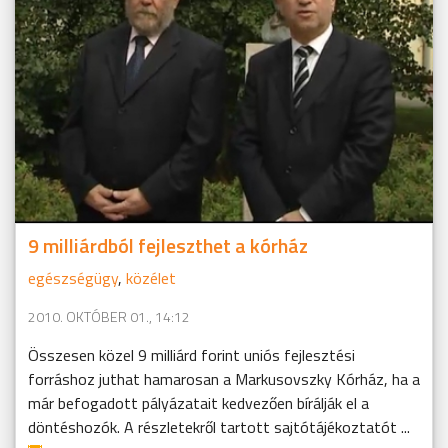
9 milliárdból fejleszthet a kórház
egészségügy
,
közélet
2010. OKTÓBER 01., 14:12
Összesen közel 9 milliárd forint uniós fejlesztési
forráshoz juthat hamarosan a Markusovszky Kórház, ha a
már befogadott pályázatait kedvezően bírálják el a
döntéshozók. A részletekről tartott sajtótájékoztatót ...