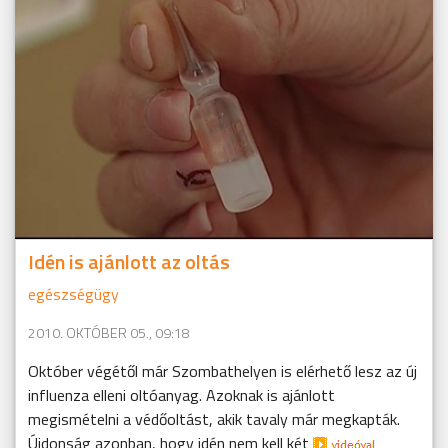
Idén is ajánlott az oltás
egészségügy
2010. OKTÓBER 05., 09:18
Október végétől már Szombathelyen is elérhető lesz az új
influenza elleni oltóanyag. Azoknak is ajánlott
megismételni a védőoltást, akik tavaly már megkapták.
Újdonság azonban, hogy idén nem kell két