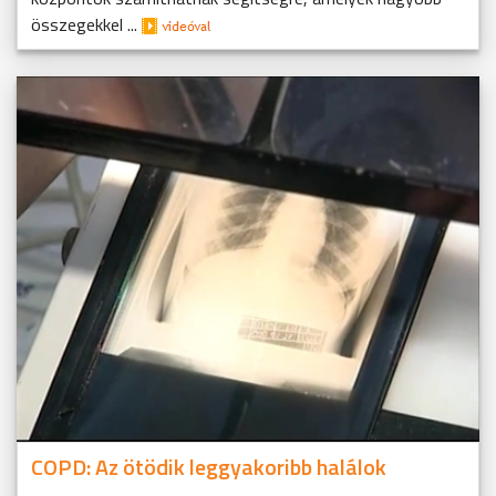
összegekkel ...
COPD: Az ötödik leggyakoribb halálok