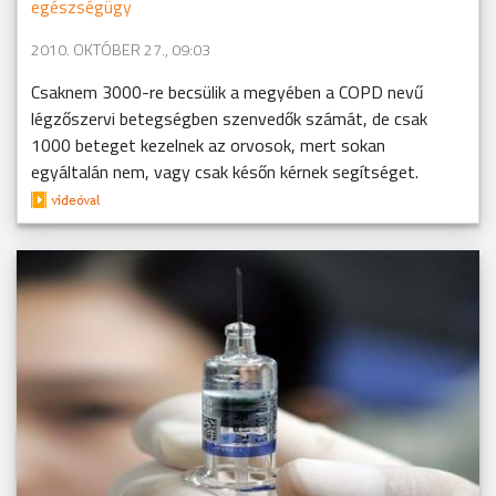
egészségügy
2010. OKTÓBER 27., 09:03
Csaknem 3000-re becsülik a megyében a COPD nevű
légzőszervi betegségben szenvedők számát, de csak
1000 beteget kezelnek az orvosok, mert sokan
egyáltalán nem, vagy csak későn kérnek segítséget.