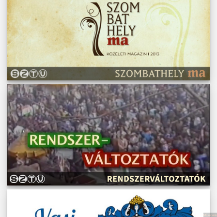
Műsoraink