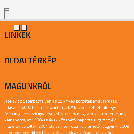
LINKEK
OLDALTÉRKÉP
MAGUNKRÓL
A televízó Szombathelyen és 25 km-es körzetében sugározza
adását, 55.000 háztartásba jutunk el. A kezdeti kéthetente egy
órában jelentkező úgynevezett konzerv magazinokat a hetente, majd
kétnaponta, az 1990-es évek közepétől naponta sugárzott élő
műsorok váltották. 2004 óta az interneten is elérhetők vagyunk. 2008
szeptemberé-től digitálisan készülnek az adások. Televíziónk