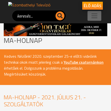
ÉLŐ ADÁS
MA-HOLNAP
Kedves Nézőink! 2020. szeptember 25-e előtti videóink
technikai okok miatt jelenleg csak a
YouTube csatornánkon
érhetőek el. Dolgozunk a probléma megoldásán.
Megértésüket köszönjük.
MA-HOLNAP - 2021. JÚLIUS 21. -
SZOLGÁLTATÓK