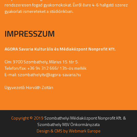
rendszeresen fogad gyakornokokat. Évről évre 4-6 hallgató szerez
gyakorlati ismereteket a stúdiónkban.
IMPRESSZUM
AGORA Savaria Kulturális és Médiaközpont Nonprofit Kft.
Cím: 9700 Szombathely, Márius 15. tér 5.
Telefon/fax: +36 94 312 666/ 135-ös mellék
E-mail:
szombathelyitv@agora-savaria.hu
Ügyvezető: Horváth Zoltán
Copyright © 2019
Szombathelyi Médiaközpont Nonprofit Kft. &
Szombathely MJV Önkormányzata
Design & CMS by
Webmark Europe