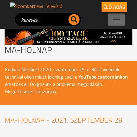
ÉLŐ ADÁS
MA-HOLNAP
Kedves Nézőink! 2020. szeptember 25-e előtti videóink
technikai okok miatt jelenleg csak a
YouTube csatornánkon
érhetőek el. Dolgozunk a probléma megoldásán.
Megértésüket köszönjük.
MA-HOLNAP - 2021. SZEPTEMBER 29.