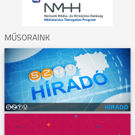
MŰSORAINK