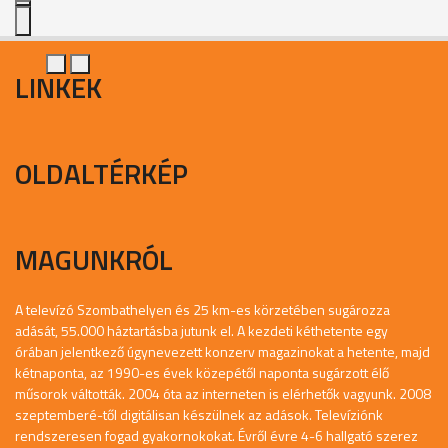
LINKEK
OLDALTÉRKÉP
MAGUNKRÓL
A televízó Szombathelyen és 25 km-es körzetében sugározza
adását, 55.000 háztartásba jutunk el. A kezdeti kéthetente egy
órában jelentkező úgynevezett konzerv magazinokat a hetente, majd
kétnaponta, az 1990-es évek közepétől naponta sugárzott élő
műsorok váltották. 2004 óta az interneten is elérhetők vagyunk. 2008
szeptemberé-től digitálisan készülnek az adások. Televíziónk
rendszeresen fogad gyakornokokat. Évről évre 4-6 hallgató szerez