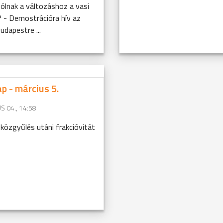
zólnak a változáshoz a vasi
? - Demostrációra hív az
dapestre ...
 - március 5.
S 04., 14:58
közgyűlés utáni frakcióvitát