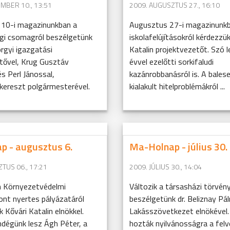
MBER 10., 13:51
2009. AUGUSZTUS 27., 16:10
10-i magazinunkban a
Augusztus 27-i magazinunk
gi csomagról beszélgetünk
iskolafelújításokról kérdezzü
örgyi igazgatási
Katalin projektvezetőt. Szó 
tővel, Krug Gusztáv
évvel ezelőtti sorkifaludi
és Perl Jánossal,
kazánrobbanásról is. A bales
kereszt polgármesterével.
kialakult hitelproblémákról ...
p - augusztus 6.
Ma-Holnap - július 30.
TUS 06., 17:21
2009. JÚLIUS 30., 14:04
 Környezetvédelmi
Változik a társasházi törvény.
nt nyertes pályázatáról
beszélgetünk dr. Beliznay Pá
 Kővári Katalin elnökkel.
Lakásszövetkezet elnökével.
ndégünk lesz Ágh Péter, a
hozták nyilvánosságra a felvé