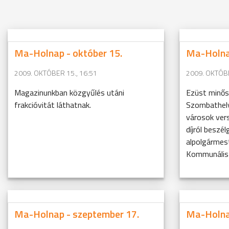
Ma-Holnap - október 15.
Ma-Holnap
2009. OKTÓBER 15., 16:51
2009. OKTÓBE
Magazinunkban közgyűlés utáni
Ezüst minősí
frakcióvitát láthatnak.
Szombathely
városok ver
díjról besz
alpolgármest
Kommunális I
Ma-Holnap - szeptember 17.
Ma-Holna