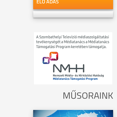
ÉLŐ ADÁS
MŰSORAINK