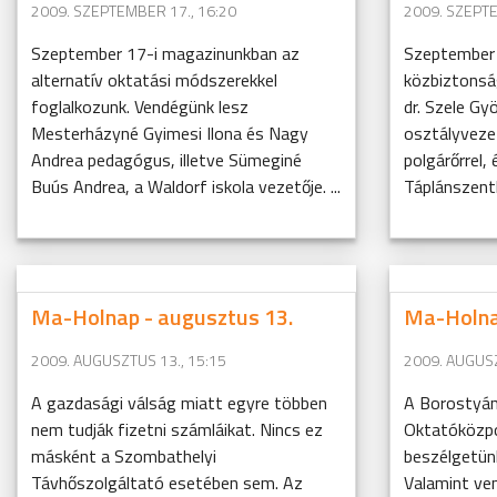
2009. SZEPTEMBER 17., 16:20
2009. SZEPTE
Szeptember 17-i magazinunkban az
Szeptember 
alternatív oktatási módszerekkel
közbiztonsá
foglalkozunk. Vendégünk lesz
dr. Szele Gy
Mesterházyné Gyimesi Ilona és Nagy
osztályveze
Andrea pedagógus, illetve Sümeginé
polgárőrrel, 
Buús Andrea, a Waldorf iskola vezetője. ...
Táplánszent
Ma-Holnap - augusztus 13.
Ma-Holna
2009. AUGUSZTUS 13., 15:15
2009. AUGUSZ
A gazdasági válság miatt egyre többen
A Borostyán
nem tudják fizetni számláikat. Nincs ez
Oktatóközpo
másként a Szombathelyi
beszélgetünk
Távhőszolgáltató esetében sem. Az
Valamint ve