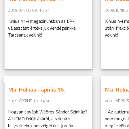
2009. JÚNIUS 09., 15:57
2009. JÚNIUS 
Június 11-i magazinunkban az EP-
Június 4-i 
választást értékeljük vendégeinkkel.
utáni frakci
Tartsanak velünk!
velünk!
Ma-Holnap - április 16.
Ma-Holnap
2009. ÁPRILIS 16., 14:50
2009. ÁPRILIS
Hogyan tovább Weöres Sándor Színház?
- Az autizmu
A HEMO felújításáról, a színházi
nem megoldo
helyszínekről beszélgetünk Jordán
megfelelő o