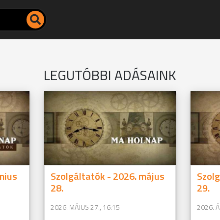
LEGUTÓBBI ADÁSAINK
únius
Szolgáltatók - 2026. május
Szolg
28.
29.
2026. MÁJUS 27., 16:15
2026. Á