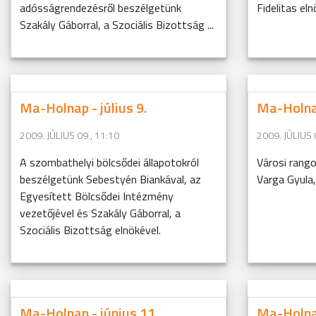
adósságrendezésről beszélgetünk
Fidelitas eln
Szakály Gáborral, a Szociális Bizottság ...
Ma-Holnap - július 9.
Ma-Holnap
2009. JÚLIUS 09., 11:10
2009. JÚLIUS 
A szombathelyi bölcsődei állapotokról
Városi rango
beszélgetünk Sebestyén Biankával, az
Varga Gyula
Egyesített Bölcsődei Intézmény
vezetőjével és Szakály Gáborral, a
Szociális Bizottság elnökével.
Ma-Holnap - június 11.
Ma-Holnap