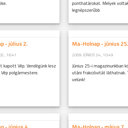
öke.
ponthatárokat. Melyek voltak
legnépszerűbb
 - július 2.
Ma-Holnap - június 25.
02., 16:41
2009. JÚNIUS 24., 10:49
t kapott Vép. Vendégünk lesz
Június 25-i magazinunkban k
, Vép polgármestere.
utáni frakcióvitát láthatnak.
velünk!
 - június 4.
Ma-Holnap - május 7.