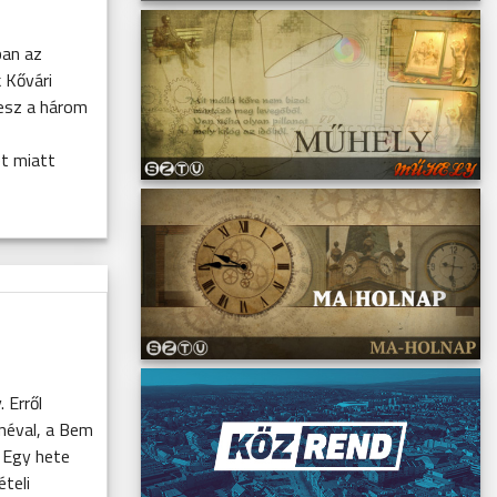
ban az
k Kővári
lesz a három
et miatt
 Erről
lnéval, a Bem
 Egy hete
teli