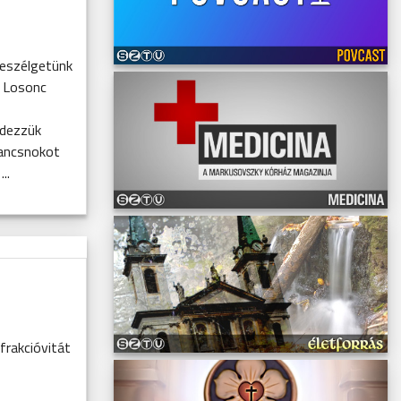
beszélgetünk
a Losonc
rdezzük
rancsnokot
..
frakcióvitát