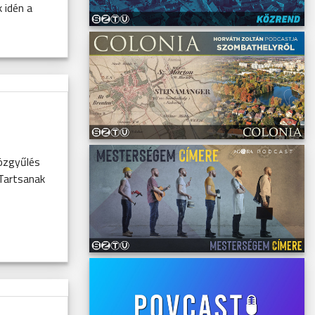
 idén a
özgyűlés
 Tartsanak