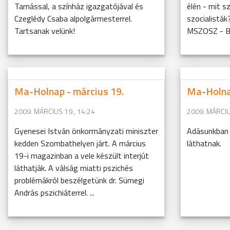
Tamással, a színház igazgatójával és
élén - mit s
Czeglédy Csaba alpolgármesterrel.
szocialisták
Tartsanak velünk!
MSZOSZ - Bu
Ma-Holnap - március 19.
Ma-Holnap
2009. MÁRCIUS 19., 14:24
2009. MÁRCIU
Gyenesei István önkormányzati miniszter
Adásunkban 
kedden Szombathelyen járt. A március
láthatnak.
19-i magazinban a vele készült interjút
láthatják. A válság miatti pszichés
problémákról beszélgetünk dr. Sümegi
András pszichiáterrel. ...