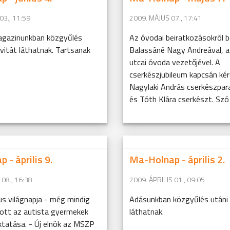
03., 11:59
2009. MÁJUS 07., 17:41
magazinunkban közgyűlés
Az óvodai beiratkozásokról 
óvitát láthatnak. Tartsanak
Balassáné Nagy Andreával, 
utcai óvoda vezetőjével. A
cserkészjubileum kapcsán ké
Nagylaki András cserkészpa
és Tóth Klára cserkészt. Szó .
 - április 9.
Ma-Holnap - április 2.
 08., 16:38
2009. ÁPRILIS 01., 09:05
s világnapja - még mindig
Adásunkban közgyűlés utáni 
tt az autista gyermekek
láthatnak.
ktatása. - Új elnök az MSZP