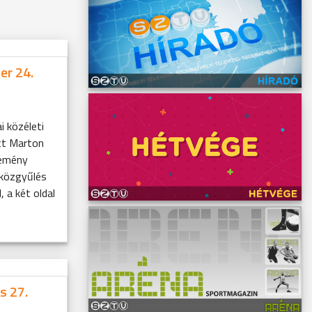
er 24.
i közéleti
tt Marton
Nemény
 közgyűlés
, a két oldal
s 27.