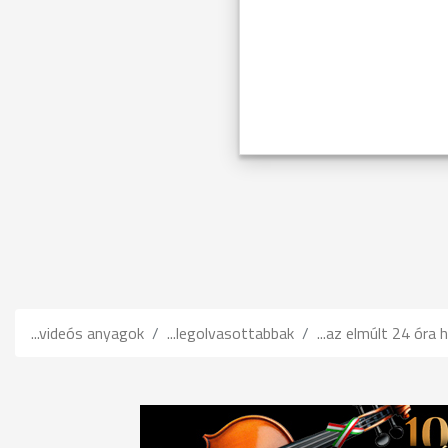
...videós anyagok
...legolvasottabbak
...az elmúlt 24 óra h