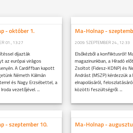
 - október 1.
Ma-Holnap - szeptemb
R 01., 13:27
2009. SZEPTEMBER 24., 12:33
téssel díjazták
Elsőkézből a konfliktusról! Ma
t az európai virágos
magazinunkban, a Híradó elő
senyén. A Cardiffban kapott
Zsoltot (Fidesz-KDNP) és 
élgetünk Németh Kálmán
Andrást (MSZP) kérdezzük a
errel és Nagy Erzsébettel, a
elnapolásáról, feloszlatásáról
roda vezetőjével. ...
közötti feszültségről. ...
p - szeptember 10.
Ma-Holnap - augusztu