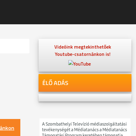
Videóink megtekinthetőek
Youtube-csatornánkon is!
ÉLŐ ADÁS
nánkon