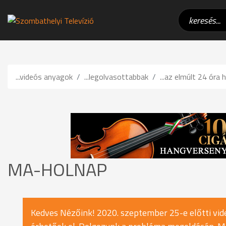
...videós anyagok
...legolvasottabbak
...az elmúlt 24 óra h
MA-HOLNAP
Kedves Nézőink! 2020. szeptember 25-e előtti vide