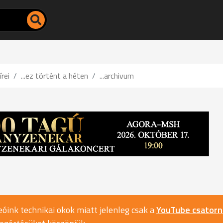
írei
...ez történt a héten
...archivum
óink technikai okok miatt jelenleg csak a
YouTube csator