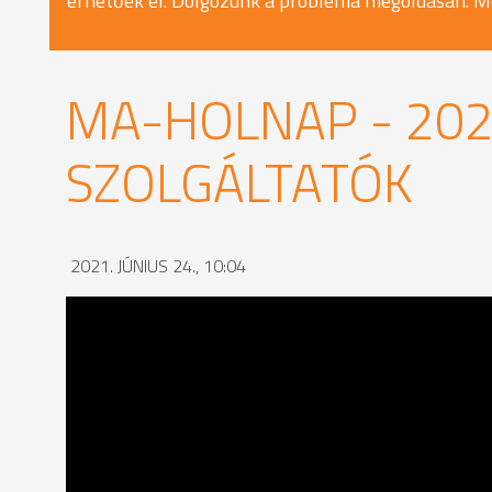
érhetőek el. Dolgozunk a probléma megoldásán. M
MA-HOLNAP - 2021
SZOLGÁLTATÓK
2021. JÚNIUS 24., 10:04