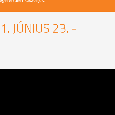
egértésüket köszönjük.
. JÚNIUS 23. -