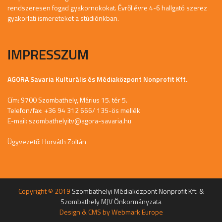
rendszeresen fogad gyakornokokat. Évről évre 4-6 hallgató szerez
gyakorlati ismereteket a stúdiónkban.
IMPRESSZUM
AGORA Savaria Kulturális és Médiaközpont Nonprofit Kft.
Cím: 9700 Szombathely, Márius 15. tér 5.
Telefon/fax: +36 94 312 666/ 135-ös mellék
E-mail:
szombathelyitv@agora-savaria.hu
Ügyvezető: Horváth Zoltán
Copyright © 2019
Szombathelyi Médiaközpont Nonprofit Kft. &
Szombathely MJV Önkormányzata
Design & CMS by
Webmark Europe