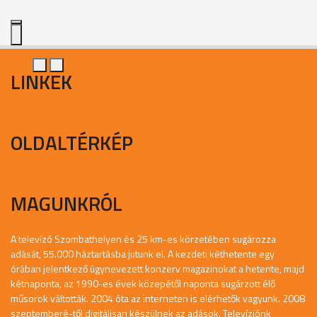
LINKEK
OLDALTÉRKÉP
MAGUNKRÓL
A televízó Szombathelyen és 25 km-es körzetében sugározza
adását, 55.000 háztartásba jutunk el. A kezdeti kéthetente egy
órában jelentkező úgynevezett konzerv magazinokat a hetente, majd
kétnaponta, az 1990-es évek közepétől naponta sugárzott élő
műsorok váltották. 2004 óta az interneten is elérhetők vagyunk. 2008
szeptemberé-től digitálisan készülnek az adások. Televíziónk