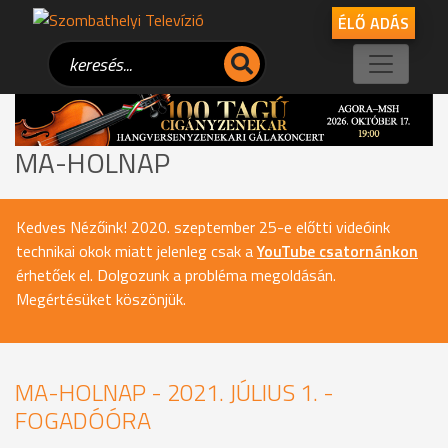
ÉLŐ ADÁS
MA-HOLNAP
Kedves Nézőink! 2020. szeptember 25-e előtti videóink
technikai okok miatt jelenleg csak a
YouTube csatornánkon
érhetőek el. Dolgozunk a probléma megoldásán.
Megértésüket köszönjük.
MA-HOLNAP - 2021. JÚLIUS 1. -
FOGADÓÓRA