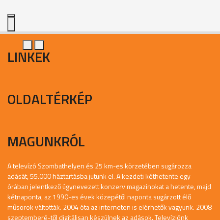
LINKEK
OLDALTÉRKÉP
MAGUNKRÓL
A televízó Szombathelyen és 25 km-es körzetében sugározza
adását, 55.000 háztartásba jutunk el. A kezdeti kéthetente egy
órában jelentkező úgynevezett konzerv magazinokat a hetente, majd
kétnaponta, az 1990-es évek közepétől naponta sugárzott élő
műsorok váltották. 2004 óta az interneten is elérhetők vagyunk. 2008
szeptemberé-től digitálisan készülnek az adások. Televíziónk