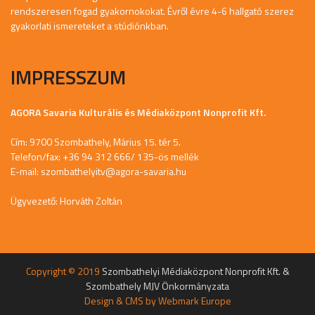
rendszeresen fogad gyakornokokat. Évről évre 4-6 hallgató szerez
gyakorlati ismereteket a stúdiónkban.
IMPRESSZUM
AGORA Savaria Kulturális és Médiaközpont Nonprofit Kft.
Cím: 9700 Szombathely, Márius 15. tér 5.
Telefon/fax: +36 94 312 666/ 135-ös mellék
E-mail:
szombathelyitv@agora-savaria.hu
Ügyvezető: Horváth Zoltán
Copyright © 2019
Szombathelyi Médiaközpont Nonprofit Kft. &
Szombathely MJV Önkormányzata
Design & CMS by
Webmark Europe