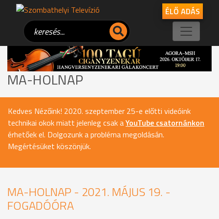
ÉLŐ ADÁS
MA-HOLNAP
Kedves Nézőink! 2020. szeptember 25-e előtti videóink
technikai okok miatt jelenleg csak a
YouTube csatornánkon
érhetőek el. Dolgozunk a probléma megoldásán.
Megértésüket köszönjük.
MA-HOLNAP - 2021. MÁJUS 19. -
FOGADÓÓRA