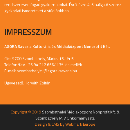
rendszeresen fogad gyakornokokat. Évről évre 4-6 hallgató szerez
gyakorlati ismereteket a stúdiónkban.
IMPRESSZUM
AGORA Savaria Kulturális és Médiaközpont Nonprofit Kft.
Cím: 9700 Szombathely, Márius 15. tér 5.
Telefon/fax: +36 94 312 666/ 135-ös mellék
E-mail:
szombathelyitv@agora-savaria.hu
Ügyvezető: Horváth Zoltán
Copyright © 2019
Szombathelyi Médiaközpont Nonprofit Kft. &
Szombathely MJV Önkormányzata
Design & CMS by
Webmark Europe