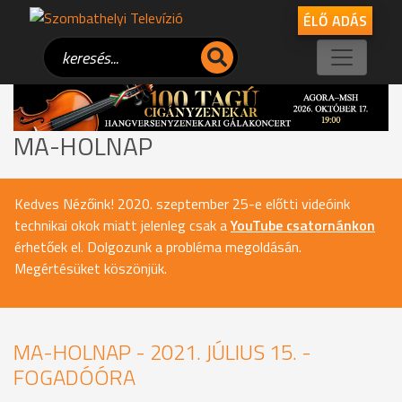
ÉLŐ ADÁS
MA-HOLNAP
Kedves Nézőink! 2020. szeptember 25-e előtti videóink
technikai okok miatt jelenleg csak a
YouTube csatornánkon
érhetőek el. Dolgozunk a probléma megoldásán.
Megértésüket köszönjük.
MA-HOLNAP - 2021. JÚLIUS 15. -
FOGADÓÓRA