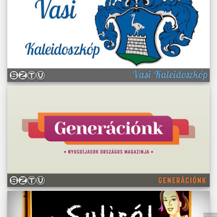
Műsoraink