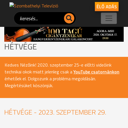
ÉLŐ ADÁS
HÉTVÉGE
Kedves Nézőink! 2020. szeptember 25-e előtti videóink
technikai okok miatt jelenleg csak a
YouTube csatornánkon
érhetőek el. Dolgozunk a probléma megoldásán.
Megértésüket köszönjük.
HÉTVÉGE - 2023. SZEPTEMBER 29.