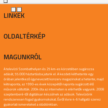
LINKEK
OLDALTÉRKÉP
MAGUNKRÓL
A televízó Szombathelyen és 25 km-es körzetében sugározza
adását, 55.000 háztartásba jutunk el. A kezdeti kéthetente egy
órában jelentkező úgynevezett konzerv magazinokat a hetente, majd
kétnaponta, az 1990-es évek közepétől naponta sugárzott élő
műsorok váltották. 2004 óta az interneten is elérhetők vagyunk. 2008
szeptemberé-től digitálisan készülnek az adások. Televíziónk
rendszeresen fogad gyakornokokat. Évről évre 4-6 hallgató szerez
gyakorlati ismereteket a stúdiónkban.