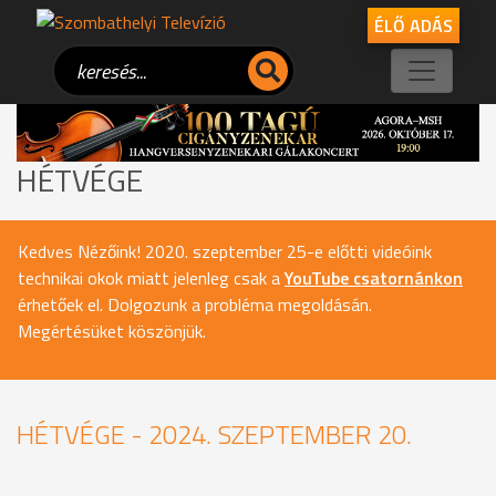
ÉLŐ ADÁS
HÉTVÉGE
Kedves Nézőink! 2020. szeptember 25-e előtti videóink
technikai okok miatt jelenleg csak a
YouTube csatornánkon
érhetőek el. Dolgozunk a probléma megoldásán.
Megértésüket köszönjük.
HÉTVÉGE - 2024. SZEPTEMBER 20.