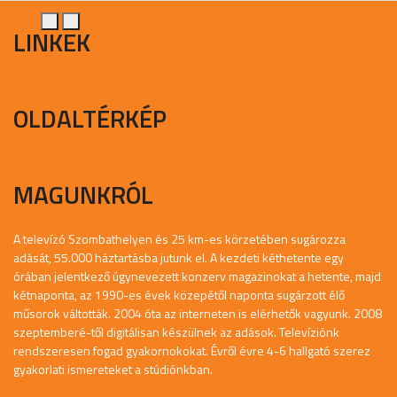
LINKEK
OLDALTÉRKÉP
MAGUNKRÓL
A televízó Szombathelyen és 25 km-es körzetében sugározza
adását, 55.000 háztartásba jutunk el. A kezdeti kéthetente egy
órában jelentkező úgynevezett konzerv magazinokat a hetente, majd
kétnaponta, az 1990-es évek közepétől naponta sugárzott élő
műsorok váltották. 2004 óta az interneten is elérhetők vagyunk. 2008
szeptemberé-től digitálisan készülnek az adások. Televíziónk
rendszeresen fogad gyakornokokat. Évről évre 4-6 hallgató szerez
gyakorlati ismereteket a stúdiónkban.