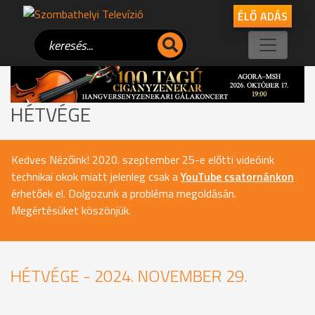
ÉLŐ ADÁS
HÉTVÉGE
Kedves Nézőink! 2020. szeptember 25-e előtti videóink
technikai okok miatt jelenleg csak a
YouTube csatornánkon
érhetőek el. Dolgozunk a probléma megoldásán.
Megértésüket köszönjük.
HÉTVÉGE - 2024. NOVEMBER 29.