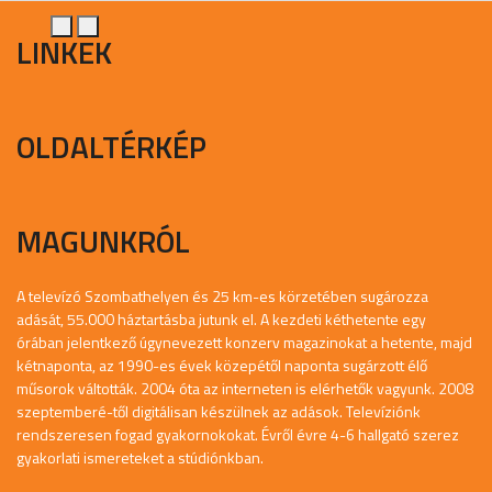
LINKEK
OLDALTÉRKÉP
MAGUNKRÓL
A televízó Szombathelyen és 25 km-es körzetében sugározza
adását, 55.000 háztartásba jutunk el. A kezdeti kéthetente egy
órában jelentkező úgynevezett konzerv magazinokat a hetente, majd
kétnaponta, az 1990-es évek közepétől naponta sugárzott élő
műsorok váltották. 2004 óta az interneten is elérhetők vagyunk. 2008
szeptemberé-től digitálisan készülnek az adások. Televíziónk
rendszeresen fogad gyakornokokat. Évről évre 4-6 hallgató szerez
gyakorlati ismereteket a stúdiónkban.