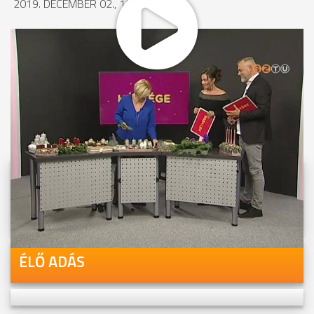
2019. DECEMBER 02., 10:16
MEGOSZTÁS
Videóink megtekinthetőek
Youtube-csatornánkon is!
ÉLŐ ADÁS