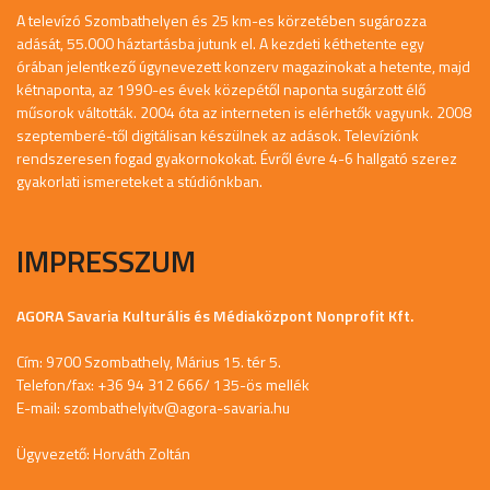
A televízó Szombathelyen és 25 km-es körzetében sugározza
adását, 55.000 háztartásba jutunk el. A kezdeti kéthetente egy
órában jelentkező úgynevezett konzerv magazinokat a hetente, majd
kétnaponta, az 1990-es évek közepétől naponta sugárzott élő
műsorok váltották. 2004 óta az interneten is elérhetők vagyunk. 2008
szeptemberé-től digitálisan készülnek az adások. Televíziónk
rendszeresen fogad gyakornokokat. Évről évre 4-6 hallgató szerez
gyakorlati ismereteket a stúdiónkban.
IMPRESSZUM
AGORA Savaria Kulturális és Médiaközpont Nonprofit Kft.
Cím: 9700 Szombathely, Márius 15. tér 5.
Telefon/fax: +36 94 312 666/ 135-ös mellék
E-mail:
szombathelyitv@agora-savaria.hu
Ügyvezető: Horváth Zoltán