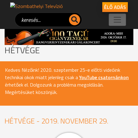
ÉLŐ ADÁS
HÉTVÉGE
Kedves Nézőink! 2020. szeptember 25-e előtti videóink
technikai okok miatt jelenleg csak a
YouTube csatornánkon
érhetőek el. Dolgozunk a probléma megoldásán.
Megértésüket köszönjük.
HÉTVÉGE - 2019. NOVEMBER 29.