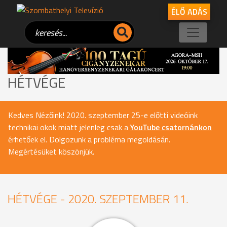
ÉLŐ ADÁS
HÉTVÉGE
Kedves Nézőink! 2020. szeptember 25-e előtti videóink
technikai okok miatt jelenleg csak a
YouTube csatornánkon
érhetőek el. Dolgozunk a probléma megoldásán.
Megértésüket köszönjük.
HÉTVÉGE - 2020. SZEPTEMBER 11.