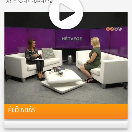
2020. SZEPTEMBER 14., 10:30
MEGOSZTÁS
Videóink megtekinthetőek
Youtube-csatornánkon is!
ÉLŐ ADÁS