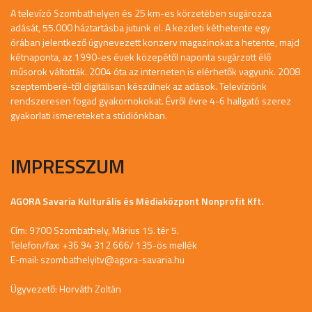
A televízó Szombathelyen és 25 km-es körzetében sugározza
adását, 55.000 háztartásba jutunk el. A kezdeti kéthetente egy
órában jelentkező úgynevezett konzerv magazinokat a hetente, majd
kétnaponta, az 1990-es évek közepétől naponta sugárzott élő
műsorok váltották. 2004 óta az interneten is elérhetők vagyunk. 2008
szeptemberé-től digitálisan készülnek az adások. Televíziónk
rendszeresen fogad gyakornokokat. Évről évre 4-6 hallgató szerez
gyakorlati ismereteket a stúdiónkban.
IMPRESSZUM
AGORA Savaria Kulturális és Médiaközpont Nonprofit Kft.
Cím: 9700 Szombathely, Márius 15. tér 5.
Telefon/fax: +36 94 312 666/ 135-ös mellék
E-mail:
szombathelyitv@agora-savaria.hu
Ügyvezető: Horváth Zoltán