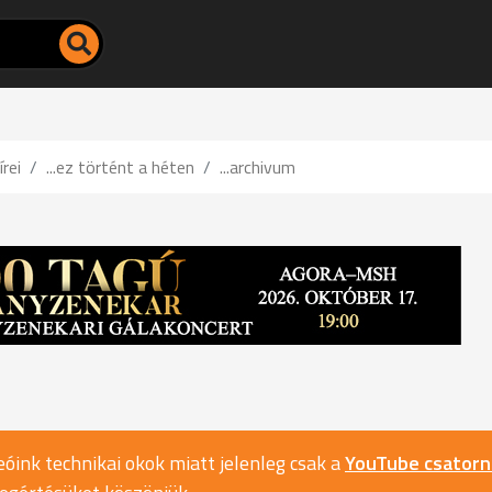
írei
...ez történt a héten
...archivum
óink technikai okok miatt jelenleg csak a
YouTube csator