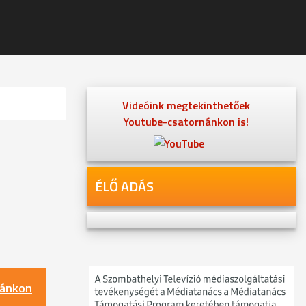
Videóink megtekinthetőek
Youtube-csatornánkon is!
ÉLŐ ADÁS
nánkon