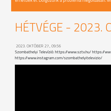
érhetőek el. Dolgozunk a probléma megoldásán. M
HÉTVÉGE - 2023. 
2023. OKTÓBER 27., 09:56
Szombathelyi Televízió: https://www.sztv.hu/ https://
https://www.instagram.com/szombathelyitelevizio/