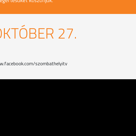
egértésüket köszönjük.
OKTÓBER 27.
www.facebook.com/szombathelyitv