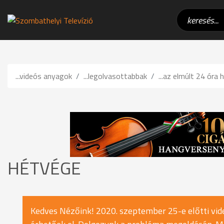
...videós anyagok
...legolvasottabbak
...az elmúlt 24 óra h
HÉTVÉGE
Kedves Nézőink! 2020. szeptember 25-e előtti vide