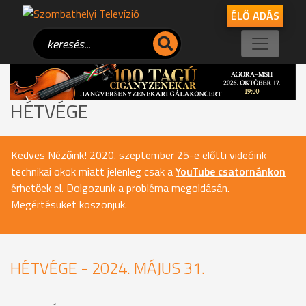
ÉLŐ ADÁS
HÉTVÉGE
Kedves Nézőink! 2020. szeptember 25-e előtti videóink
technikai okok miatt jelenleg csak a
YouTube csatornánkon
érhetőek el. Dolgozunk a probléma megoldásán.
Megértésüket köszönjük.
HÉTVÉGE - 2024. MÁJUS 31.