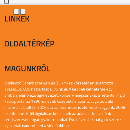
LINKEK
OLDALTÉRKÉP
MAGUNKRÓL
A televízó Szombathelyen és 25 km-es körzetében sugározza
adását, 55.000 háztartásba jutunk el. A kezdeti kéthetente egy
órában jelentkező úgynevezett konzerv magazinokat a hetente, majd
kétnaponta, az 1990-es évek közepétől naponta sugárzott élő
műsorok váltották. 2004 óta az interneten is elérhetők vagyunk. 2008
szeptemberé-től digitálisan készülnek az adások. Televíziónk
rendszeresen fogad gyakornokokat. Évről évre 4-6 hallgató szerez
gyakorlati ismereteket a stúdiónkban.