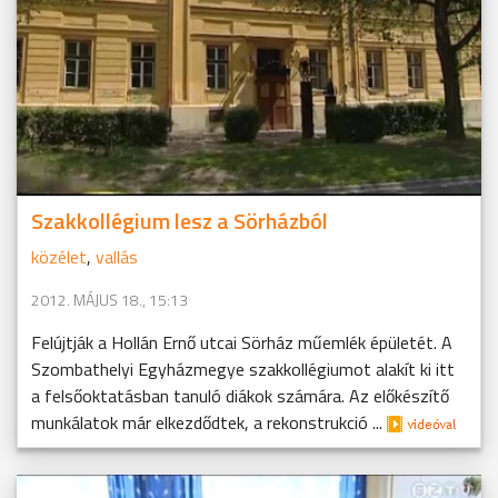
Szakkollégium lesz a Sörházból
közélet
,
vallás
2012. MÁJUS 18., 15:13
Felújtják a Hollán Ernő utcai Sörház műemlék épületét. A
Szombathelyi Egyházmegye szakkollégiumot alakít ki itt
a felsőoktatásban tanuló diákok számára. Az előkészítő
munkálatok már elkezdődtek, a rekonstrukció ...