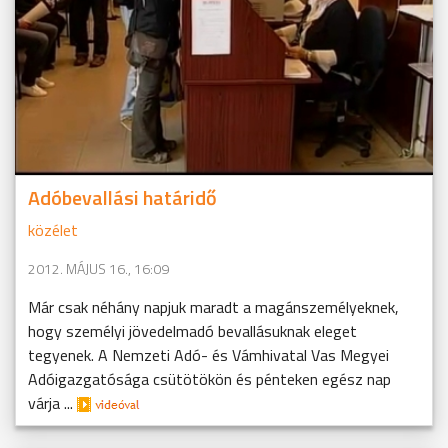
Adóbevallási határidő
közélet
2012. MÁJUS 16., 16:09
Már csak néhány napjuk maradt a magánszemélyeknek,
hogy személyi jövedelmadó bevallásuknak eleget
tegyenek. A Nemzeti Adó- és Vámhivatal Vas Megyei
Adóigazgatósága csütötökön és pénteken egész nap
várja ...