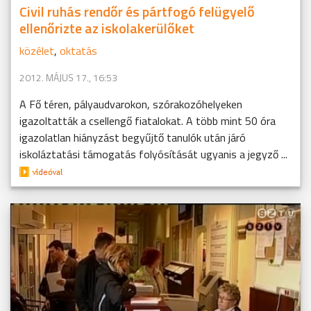
Civil ruhás rendőr és pártfogó felügyelő
ellenőrizte az iskolakerülőket
közélet
,
oktatás
2012. MÁJUS 17., 16:53
A Fő téren, pályaudvarokon, szórakozóhelyeken
igazoltatták a csellengő fiatalokat. A több mint 50 óra
igazolatlan hiányzást begyűjtő tanulók után járó
iskoláztatási támogatás folyósítását ugyanis a jegyző ...