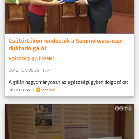
Csütörtökön rendezték a Semmelweis-napi
díjátadó gálát
egészségügy
,
közélet
2012. JÚNIUS 29., 17:41
A gálán hagyományosan az egészségügyben dolgozókat
jutalmazzák.