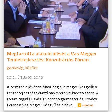
Megtartotta alakuló ülését a Vas Megyei
Területfejlesztési Konzultációs Fórum
gazdaság
,
közélet
2012. JÚNIUS 07., 20:46
A testület a jövőben állást foglal a megyei közgyűlés
területfejlesztést érintő napirendjeivel kapcsolatban. A
fórum tagjai Puskás Tivadar polgármester és Kovács
Ferenc a Vas Megyei Közgyűlés elnöke, ...