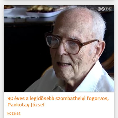
90 éves a legidősebb szombathelyi fogorvos,
Pankotay József
közélet