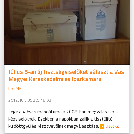
Július 6-án új tisztségviselőket választ a Vas
Megyei Kereskedelmi és Iparkamara
közélet
2012. JÚNIUS 20., 18:08
Lejár a 4 éves mandátuma a 2008-ban megválasztott
képviselőknek. Ezekben a napokban zajlik a tisztújító
küldöttgyűlés résztvevőinek megválasztása.