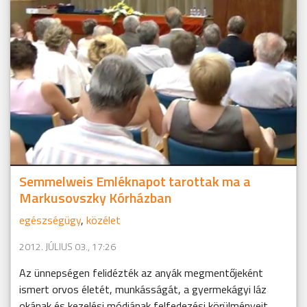
Semmelweis Emléknapot tarottak ma a
Markusovszky Kórházban
egészségügy
,
közélet
2012. JÚLIUS 03., 17:26
Az ünnepségen felidézték az anyák megmentőjeként
ismert orvos életét, munkásságát, a gyermekágyi láz
okának és kezelési módjának felfedezési körülményeit.