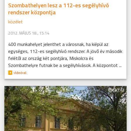
Szombathelyen lesz a 112-es segélyhívó
rendszer központja
közélet
2012. MÁJUS 18., 15:14
400 munkahelyet jelenthet a városnak, ha kiépül az
egységes, 112-es segélyhívó rendszer. A jövő év második
felétől az ország két pontjára, Miskolcra és
Szombathelyre futnak be a segélyhívások. A központot ...