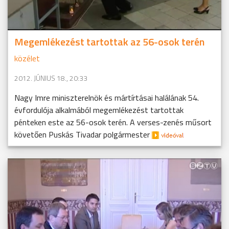
Megemlékezést tartottak az 56-osok terén
közélet
2012. JÚNIUS 18., 20:33
Nagy Imre miniszterelnök és mártírtásai halálának 54.
évfordulója alkalmából megemlékezést tartottak
pénteken este az 56-osok terén. A verses-zenés műsort
követően Puskás Tivadar polgármester