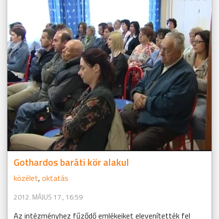
Gothardos baráti kör alakul
közélet
,
oktatás
2012. MÁJUS 17., 16:59
Az intézményhez fűződő emlékeiket elevenítették fel