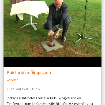
Bükfürdő időkapszula
közélet
2012. MÁJUS 18., 15:16
Időkapszulát helyeztek el a Büki Gyógyfürdő és
Élménycentrum területén csürtötökön. Az eseményt a