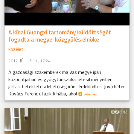
A kínai Guangxi tartomány küldöttségét
fogadta a megyei közgyűlés elnöke
közélet
2012. JÚLIUS 11., 17:24
A gazdasági szakemberek ma Vas megye ipari
központjaiban és gyógyturisztikai létesítményeiben
jártak, befektetési lehetőség iránt érdeklődtek. Jövő héten
Kovács Ferenc utazik Kínába, ahol