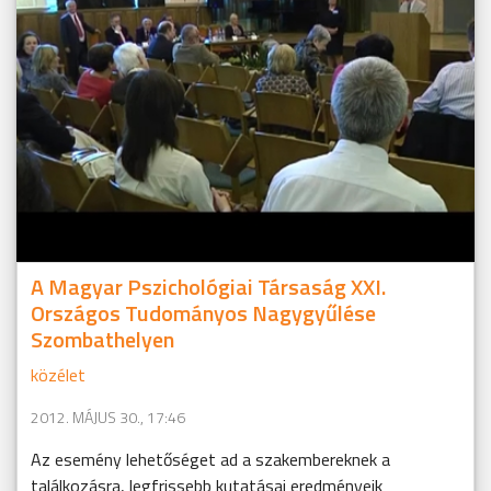
A Magyar Pszichológiai Társaság XXI.
Országos Tudományos Nagygyűlése
Szombathelyen
közélet
2012. MÁJUS 30., 17:46
Az esemény lehetőséget ad a szakembereknek a
találkozásra, legfrissebb kutatásai eredményeik