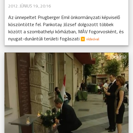
2012. JÚNIUS 19., 20:16
Az ünnepeltet Prugberger Emil önkormányzati képviselő
köszöntötte fel. Pankotay József dolgozott többek
között a szombathelyi kórházban, MÁV fogorvosként, és
nyugat-dunántúli területi fogászati