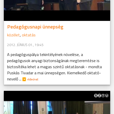
Pedagógusnapi ünnepség
közélet
,
oktatás
2012. JÚNIUS 01., 19:45
A pedagóguspálya tekintélyének növelése, a
pedagógusok anyagi biztonságának megteremtése is
biztosítéka lehet a magas szintű oktatásnak - mondta
Puskás Tivadar a mai ünnepségen. Kiemelkedő oktató-
nevelő ...