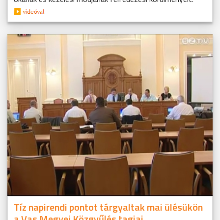
Tíz napirendi pontot tárgyaltak mai ülésükön
a Vas Megyei Közgyűlés tagjai