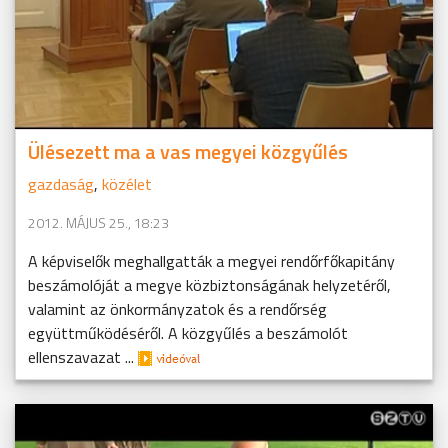
Ülésezett ma a vas megyei közgyűlés
gazdaság
,
közélet
2012. MÁJUS 25., 18:23
A képviselők meghallgatták a megyei rendőrfőkapitány
beszámolóját a megye közbiztonságának helyzetéről,
valamint az önkormányzatok és a rendőrség
együttműködéséről. A közgyűlés a beszámolót
ellenszavazat ...