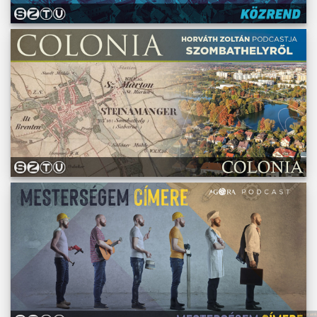
Műsoraink