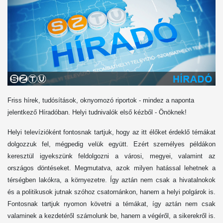
Friss hírek, tudósítások, oknyomozó riportok - mindez a naponta
jelentkező Híradóban. Helyi tudnivalók első kézből - Önöknek!
Helyi televízióként fontosnak tartjuk, hogy az itt élőket érdeklő témákat
dolgozzuk fel, mégpedig velük együtt. Ezért személyes példákon
keresztül igyekszünk feldolgozni a városi, megyei, valamint az
országos döntéseket. Megmutatva, azok milyen hatással lehetnek a
térségben lakókra, a környezetre. Így aztán nem csak a hivatalnokok
és a politikusok jutnak szóhoz csatornánkon, hanem a helyi polgárok is.
Fontosnak tartjuk nyomon követni a témákat, így aztán nem csak
valaminek a kezdetéről számolunk be, hanem a végéről, a sikerekről is.