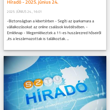
Híradó - 2025. június 24.
2025. JÚNIUS 24., 16:01
-Biztonságban a kibertérben - Segíti az iparkamara a
vállalkozásokat az online csalások kivédésében. -
Emléknap - Megemlékeztek a 11-es huszárezred hőseiről
,és a leszármazottak is találkoztak. ...