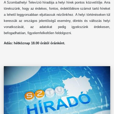
A Szombathelyi Televízió híradója a helyi hírek pontos közvetítője. Arra
törekszünk, hogy az érdekes, fontos, érdeklődésre számot tartó híreket
a lehető leggyorsabban eljuttassuk nézőinkhez. A helyi történéseken túl
keressük az országos jelentőségű esemény, döntés és változás helyi
vonatkozását, az adatokat pedig igyekszünk érdekesen,
befogadhatóan, figyelemfelkeltően feldolgozni.
Adás: hétköznap 1
8
.00 órától óránként.