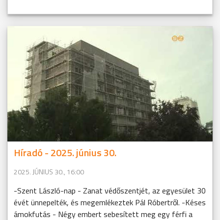
Híradó - 2025. június 30.
2025. JÚNIUS 30., 16:00
-Szent László-nap - Zanat védőszentjét, az egyesület 30
évét ünnepelték, és megemlékeztek Pál Róbertről. -Késes
ámokfutás - Négy embert sebesített meg egy férfi a