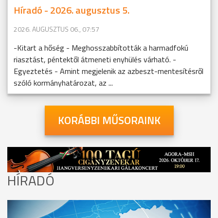
Híradó - 2026. augusztus 5.
2026. AUGUSZTUS 06., 07:57
-Kitart a hőség - Meghosszabbították a harmadfokú
riasztást, péntektől átmeneti enyhülés várható. -
Egyeztetés - Amint megjelenik az azbeszt-mentesítésről
szóló kormányhatározat, az ...
KORÁBBI MŰSORAINK
HÍRADÓ