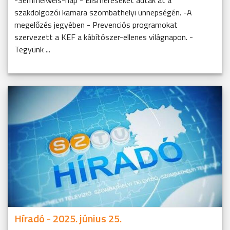
-Semmelweis-nap - Elismeréseket adtak át a
szakdolgozói kamara szombathelyi ünnepségén. -A
megelőzés jegyében - Prevenciós programokat
szervezett a KEF a kábítószer-ellenes világnapon. -
Tegyünk ...
Híradó - 2025. június 25.