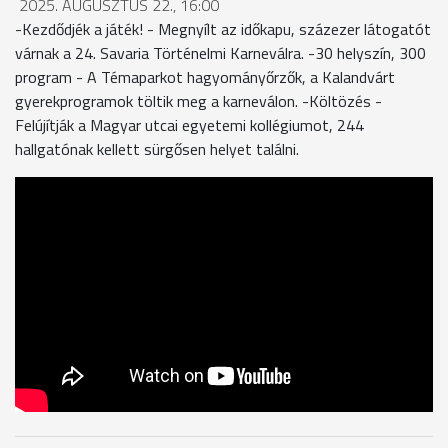
2025. AUGUSZTUS 22., 16:00
-Kezdődjék a játék! - Megnyílt az időkapu, százezer látogatót
várnak a 24. Savaria Történelmi Karneválra. -30 helyszín, 300
program - A Témaparkot hagyományőrzők, a Kalandvárt
gyerekprogramok töltik meg a karneválon. -Költözés -
Felújítják a Magyar utcai egyetemi kollégiumot, 244
hallgatónak kellett sürgősen helyet találni.