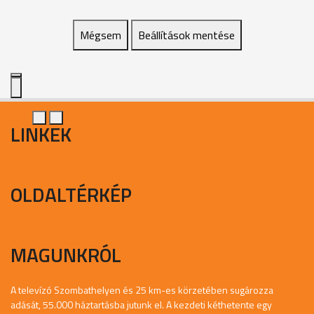
Mégsem
Beállítások mentése
LINKEK
OLDALTÉRKÉP
MAGUNKRÓL
A televízó Szombathelyen és 25 km-es körzetében sugározza
adását, 55.000 háztartásba jutunk el. A kezdeti kéthetente egy