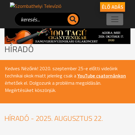
ÉLŐ ADÁS
HÍRADÓ
Kedves Nézőink! 2020. szeptember 25-e előtti videóink
technikai okok miatt jelenleg csak a
YouTube csatornánkon
érhetőek el. Dolgozunk a probléma megoldásán.
Megértésüket köszönjük.
HÍRADÓ - 2025. AUGUSZTUS 22.