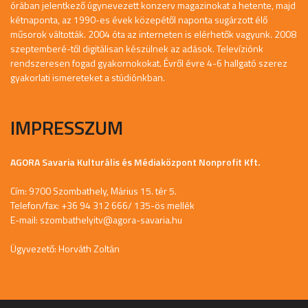
órában jelentkező úgynevezett konzerv magazinokat a hetente, majd
kétnaponta, az 1990-es évek közepétől naponta sugárzott élő
műsorok váltották. 2004 óta az interneten is elérhetők vagyunk. 2008
szeptemberé-től digitálisan készülnek az adások. Televíziónk
rendszeresen fogad gyakornokokat. Évről évre 4-6 hallgató szerez
gyakorlati ismereteket a stúdiónkban.
IMPRESSZUM
AGORA Savaria Kulturális és Médiaközpont Nonprofit Kft.
Cím: 9700 Szombathely, Márius 15. tér 5.
Telefon/fax: +36 94 312 666/ 135-ös mellék
E-mail:
szombathelyitv@agora-savaria.hu
Ügyvezető: Horváth Zoltán