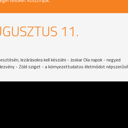
egértésüket köszönjük.
UGUSZTUS 11.
sztésén, lezárásokra kell készülni - Joskar Ola napok - negyed
ndezvény - Zöld sziget - a környezettudatos életmódot népszerűsí