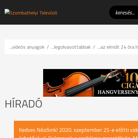
...videós anyagok
...legolvasottabbak
...az elmúlt 24 óra h
HÍRADÓ
Kedves Nézőink! 2020. szeptember 25-e előtti vide