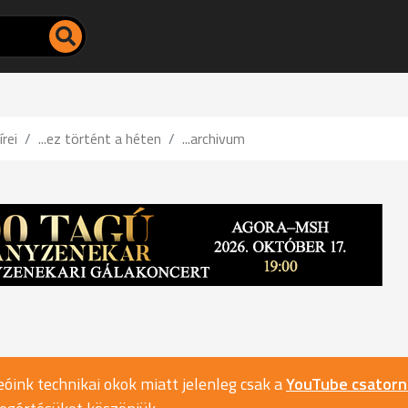
írei
...ez történt a héten
...archivum
óink technikai okok miatt jelenleg csak a
YouTube csator