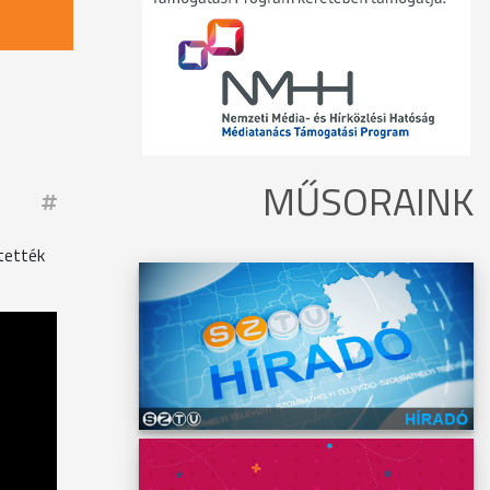
MŰSORAINK
tették