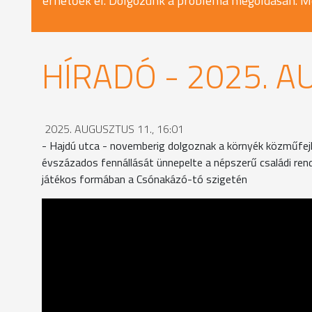
érhetőek el. Dolgozunk a probléma megoldásán. M
HÍRADÓ - 2025. A
2025. AUGUSZTUS 11., 16:01
- Hajdú utca - novemberig dolgoznak a környék közműfejle
évszázados fennállását ünnepelte a népszerű családi re
játékos formában a Csónakázó-tó szigetén