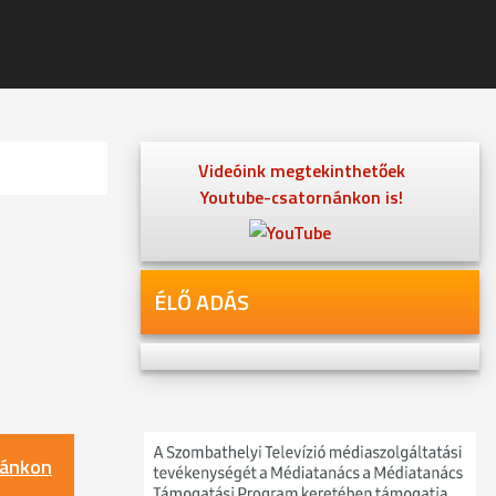
Videóink megtekinthetőek
Youtube-csatornánkon is!
ÉLŐ ADÁS
nánkon