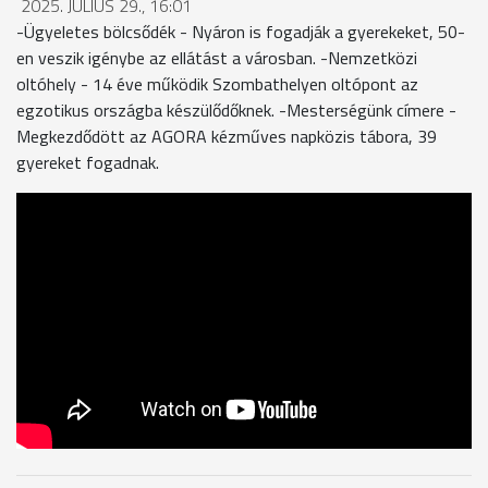
2025. JÚLIUS 29., 16:01
-Ügyeletes bölcsődék - Nyáron is fogadják a gyerekeket, 50-
en veszik igénybe az ellátást a városban. -Nemzetközi
oltóhely - 14 éve működik Szombathelyen oltópont az
egzotikus országba készülődőknek. -Mesterségünk címere -
Megkezdődött az AGORA kézműves napközis tábora, 39
gyereket fogadnak.