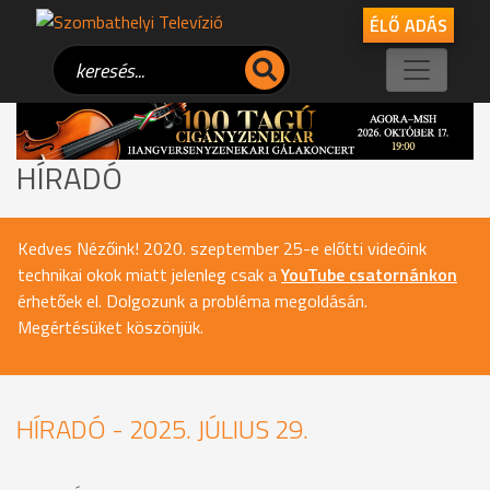
ÉLŐ ADÁS
HÍRADÓ
Kedves Nézőink! 2020. szeptember 25-e előtti videóink
technikai okok miatt jelenleg csak a
YouTube csatornánkon
érhetőek el. Dolgozunk a probléma megoldásán.
Megértésüket köszönjük.
HÍRADÓ - 2025. JÚLIUS 29.