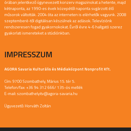
órában jelentkező úgynevezett konzerv magazinokat a hetente, majd
kétnaponta, az 1990-es évek közepétől naponta sugárzott élő
műsorok váltották. 2004 óta az interneten is elérhetők vagyunk. 2008
szeptemberé-től digitálisan készülnek az adások. Televíziónk
rendszeresen fogad gyakornokokat. Évről évre 4-6 hallgató szerez
gyakorlati ismereteket a stúdiónkban.
IMPRESSZUM
AGORA Savaria Kulturális és Médiaközpont Nonprofit Kft.
Cím: 9700 Szombathely, Márius 15. tér 5.
Telefon/fax: +36 94 312 666/ 135-ös mellék
E-mail:
szombathelyitv@agora-savaria.hu
Ügyvezető: Horváth Zoltán