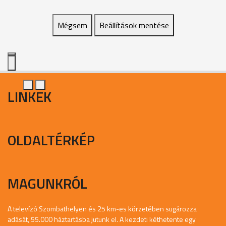
Mégsem
Beállítások mentése
LINKEK
OLDALTÉRKÉP
MAGUNKRÓL
A televízó Szombathelyen és 25 km-es körzetében sugározza
adását, 55.000 háztartásba jutunk el. A kezdeti kéthetente egy