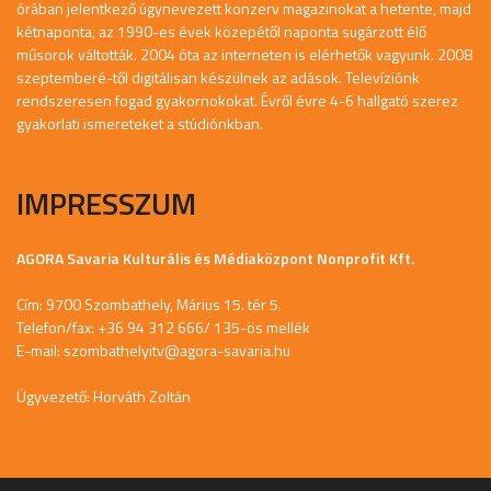
órában jelentkező úgynevezett konzerv magazinokat a hetente, majd
kétnaponta, az 1990-es évek közepétől naponta sugárzott élő
műsorok váltották. 2004 óta az interneten is elérhetők vagyunk. 2008
szeptemberé-től digitálisan készülnek az adások. Televíziónk
rendszeresen fogad gyakornokokat. Évről évre 4-6 hallgató szerez
gyakorlati ismereteket a stúdiónkban.
IMPRESSZUM
AGORA Savaria Kulturális és Médiaközpont Nonprofit Kft.
Cím: 9700 Szombathely, Márius 15. tér 5.
Telefon/fax: +36 94 312 666/ 135-ös mellék
E-mail:
szombathelyitv@agora-savaria.hu
Ügyvezető: Horváth Zoltán