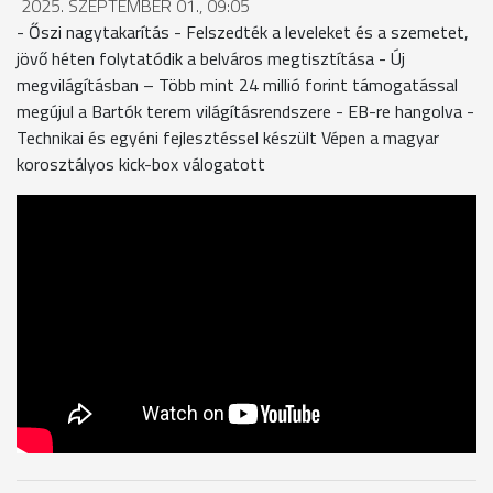
2025. SZEPTEMBER 01., 09:05
- Őszi nagytakarítás - Felszedték a leveleket és a szemetet,
jövő héten folytatódik a belváros megtisztítása - Új
megvilágításban – Több mint 24 millió forint támogatással
megújul a Bartók terem világításrendszere - EB-re hangolva -
Technikai és egyéni fejlesztéssel készült Vépen a magyar
korosztályos kick-box válogatott