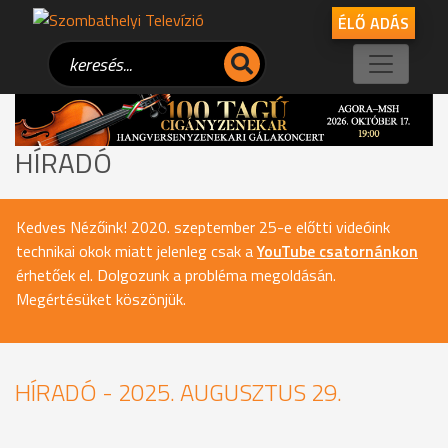
ÉLŐ ADÁS
HÍRADÓ
Kedves Nézőink! 2020. szeptember 25-e előtti videóink
technikai okok miatt jelenleg csak a
YouTube csatornánkon
érhetőek el. Dolgozunk a probléma megoldásán.
Megértésüket köszönjük.
HÍRADÓ - 2025. AUGUSZTUS 29.