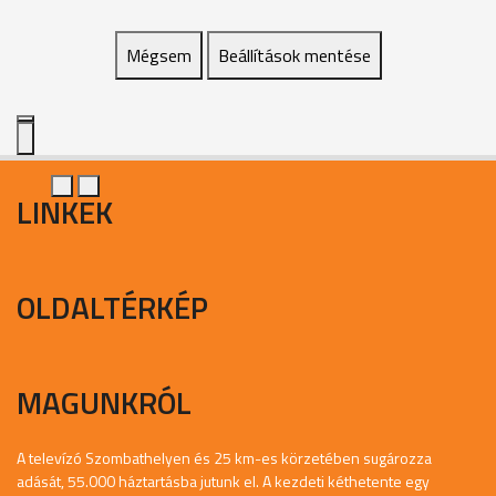
Mégsem
Beállítások mentése
LINKEK
OLDALTÉRKÉP
MAGUNKRÓL
A televízó Szombathelyen és 25 km-es körzetében sugározza
adását, 55.000 háztartásba jutunk el. A kezdeti kéthetente egy